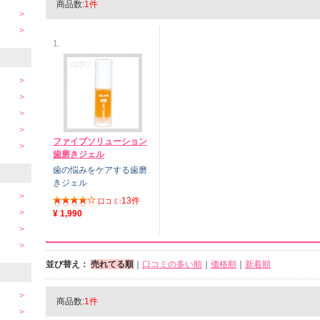
商品数:
1件
1.
ファイブソリューション
歯磨きジェル
歯の悩みをケアする歯磨
きジェル
13件
口コミ:
¥ 1,990
並び替え：
売れてる順
｜
口コミの多い順
｜
価格順
｜
新着順
商品数:
1件