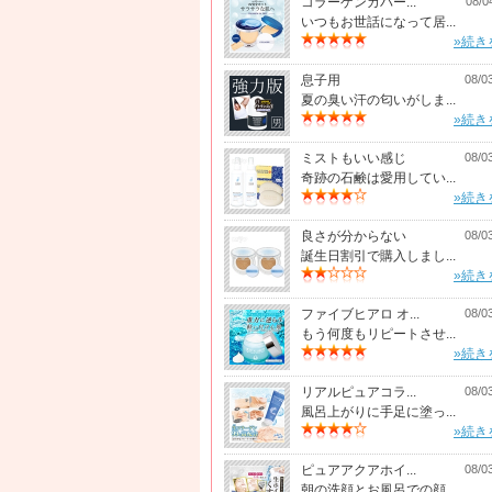
コラーゲンカバー...
08/0
いつもお世話になって居...
»続き
息子用
08/0
夏の臭い汗の匂いがしま...
»続き
ミストもいい感じ
08/0
奇跡の石鹸は愛用してい...
»続き
良さが分からない
08/0
誕生日割引で購入しまし...
»続き
ファイブヒアロ オ...
08/0
もう何度もリピートさせ...
»続き
リアルピュアコラ...
08/0
風呂上がりに手足に塗っ...
»続き
ピュアアクアホイ...
08/0
朝の洗顔とお風呂での顔...