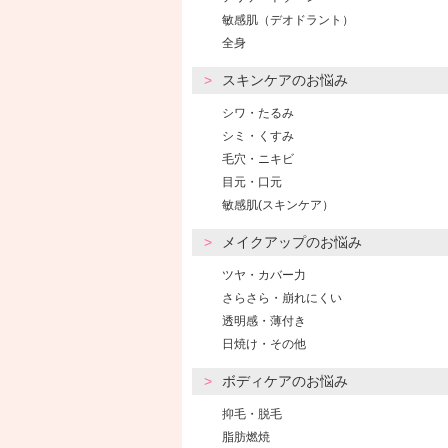
敏感肌（デオドラント）
全身
スキンケアのお悩み
シワ・たるみ
シミ・くすみ
毛穴・ニキビ
目元・口元
敏感肌(スキンケア）
メイクアップのお悩み
ツヤ・カバー力
さらさら・崩れにくい
透明感・薄付き
日焼け・その他
ボディケアのお悩み
抑毛・脱毛
脂肪燃焼