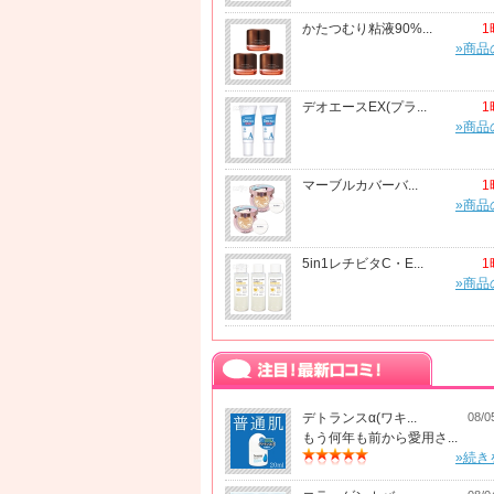
かたつむり粘液90%...
1
»商品
デオエースEX(プラ...
1
»商品
マーブルカバーバ...
1
»商品
5in1レチビタC・E...
1
»商品
デトランスα(ワキ...
08/0
もう何年も前から愛用さ...
»続き