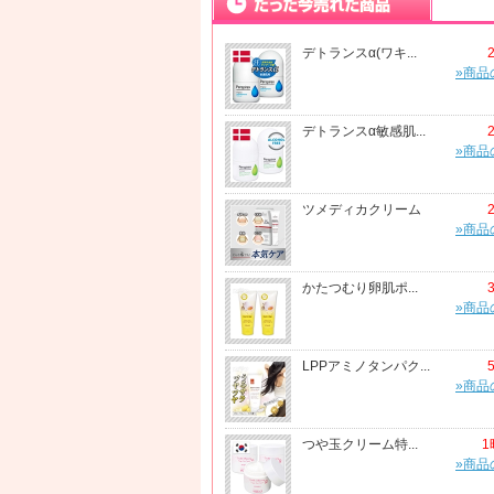
デトランスα(ワキ...
»商品
デトランスα敏感肌...
»商品
ツメディカクリーム
»商品
かたつむり卵肌ポ...
»商品
LPPアミノタンパク...
»商品
つや玉クリーム特...
1
»商品