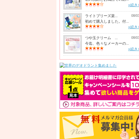
»続き
ライトブリーズ楽...
08/0
初めて購入しました。付...
»続き
つや玉クリーム ...
08/0
今迄、色々なメーカーの...
»続き