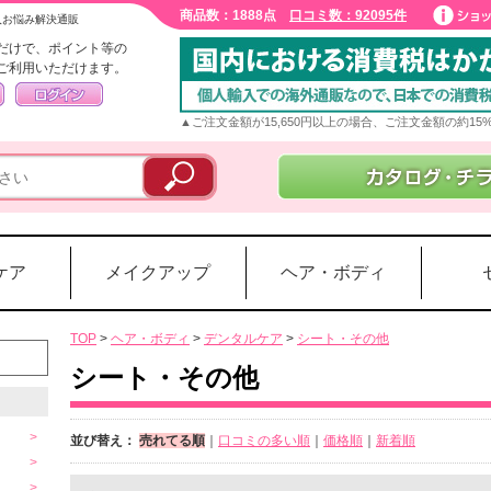
商品数：1888点
口コミ数：92095件
入お悩み解決通販
だけで、ポイント等の
ご利用いただけます。
▲ご注文金額が15,650円以上の場合、ご注文金額の約1
ケア
メイクアップ
ヘア・ボディ
TOP
>
ヘア・ボディ
>
デンタルケア
>
シート・その他
シート・その他
並び替え：
売れてる順
｜
口コミの多い順
｜
価格順
｜
新着順