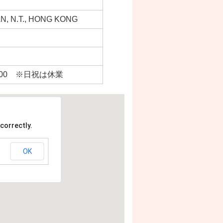
N, N.T., HONG KONG
7：00 ※日祝は休業
correctly.
OK