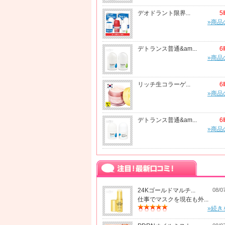
デオドラント限界...
5
»商品
デトランス普通&am...
6
»商品
リッチ生コラーゲ...
6
»商品
デトランス普通&am...
6
»商品
24Kゴールドマルチ...
08/0
仕事でマスクを現在も外...
»続き