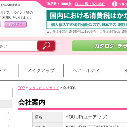
商品数：1888点
口コミ数：92108件
入お悩み解決通販
だけで、ポイント等の
ご利用いただけます。
▲ご注文金額が15,650円以上の場合、ご注文金額の約1
ケア
メイクアップ
ヘア・ボディ
TOP
>
ショッピングガイド
> 会社案内
会社案内
YOUUP(ユーアップ)
店名