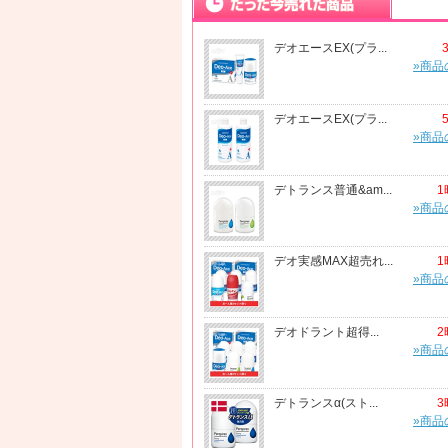
デオエースEX(プラ...
»商品
デオエースEX(プラ...
»商品
デトランス普通&am...
1
»商品
デオ実感MAX超売れ...
1
»商品
デオドラント超得...
2
»商品
デトランスα(スト...
3
»商品