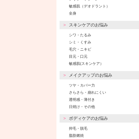
敏感肌（デオドラント）
全身
スキンケアのお悩み
シワ・たるみ
シミ・くすみ
毛穴・ニキビ
目元・口元
敏感肌(スキンケア）
メイクアップのお悩み
ツヤ・カバー力
さらさら・崩れにくい
透明感・薄付き
日焼け・その他
ボディケアのお悩み
抑毛・脱毛
脂肪燃焼