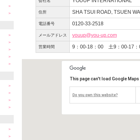
YOUUP INTERNATIONAL
会社名
SHA TSUI ROAD, TSUEN WA
住所
0120-33-2518
電話番号
youup@you-up.com
メールアドレス
9：00-18：00 土9：00-1
営業時間
This page can't load Google Maps 
Do you own this website?