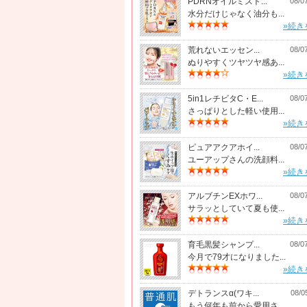
PDRNオイルミスト...
08/0
水分だけじゃなく油分も...
»続き
荒れないエッセン...
08/0
ぬりやすくツヤツヤ感あ...
»続き
5in1レチビタC・E...
08/0
さっぱりとした軽い使用...
»続き
ピュアアクアホイ...
08/0
ユーアップさんの洗顔料...
»続き
アルブチンEXホワ...
08/0
サラッとしていて夏も使...
»続き
育毛黒髪シャンプ...
08/0
今月で79才になりました...
»続き
デトランスα(ワキ...
08/0
もう何年も前から愛用さ...