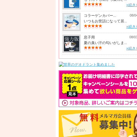
»続き
コラーゲンカバー...
08/0
いつもお世話になって居...
»続き
息子用
08/0
夏の臭い汗の匂いがしま...
»続き