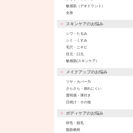
敏感肌（デオドラント）
全身
スキンケアのお悩み
シワ・たるみ
シミ・くすみ
毛穴・ニキビ
目元・口元
敏感肌(スキンケア）
メイクアップのお悩み
ツヤ・カバー力
さらさら・崩れにくい
透明感・薄付き
日焼け・その他
ボディケアのお悩み
抑毛・脱毛
脂肪燃焼