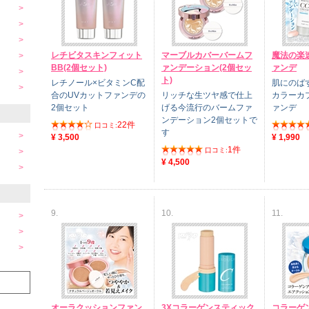
レチビタスキンフィット
マーブルカバーバームフ
魔法の楽
BB(2個セット)
ァンデーション(2個セッ
ァンデ
ト)
レチノール×ビタミンC配
肌にのば
合のUVカットファンデの
リッチな生ツヤ感で仕上
カラーカ
2個セット
げる今流行のバームファ
ァンデ
ンデーション2個セットで
22件
口コミ:
す
¥ 3,500
¥ 1,990
1件
口コミ:
¥ 4,500
9.
10.
11.
オーラクッションファン
3Xコラーゲンスティック
コラーゲ