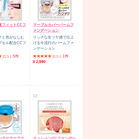
速フィットCCフ
マーブルカバーバームフ
ァンデーション
すと色がなじむ
リッチな生ツヤ感で仕上
プセル配合CCフ
げる今流行のバームファ
ンデーション
5件
1件
口コミ:
口コミ:
¥ 2,990
12.
ンアクアエアク
クッションCCファンデー