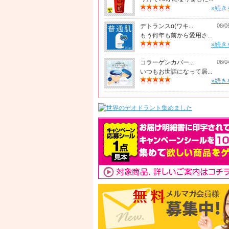
»続き
デトランスα(ワキ...
08/0
もう何年も前から愛用さ...
»続き
コラーゲンカバー...
08/0
いつもお世話になって居...
»続き