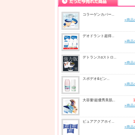
コラーゲンカバー...
»商品
デオドラント超得...
»商品
デトランスαストロ...
»商品
スポデオ&ピン...
»商品
大容量!超優秀美肌...
»商品
ピュアアクアホイ...
»商品