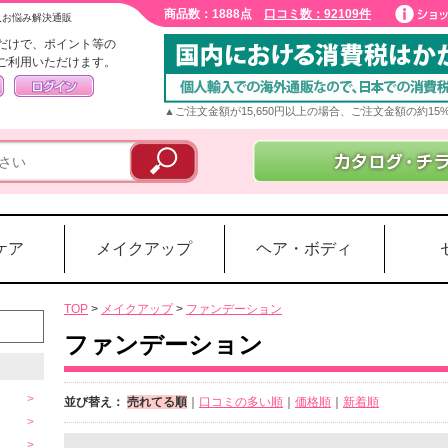
商品数：1888点
口コミ数：92109件
入お悩み解決通販
だけで、ポイント等の
ご利用いただけます。
▲ご注文金額が15,650円以上の場合、ご注文金額の約1
ケア
メイクアップ
ヘア・ボディ
TOP
>
メイクアップ
>
ファンデーション
ファンデーション
並び替え：
売れてる順
｜
口コミの多い順
｜
価格順
｜
新着順