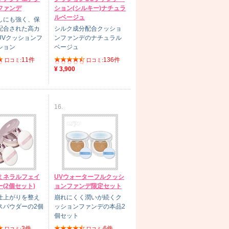
ファンデ
ション(シルキー)ナチュラ
ルベージュ
しにも強く、保
配合された高カ
シルク成分配合クッショ
UVクッションフ
ンファンデのナチュラル
ション
ベージュ
11件
136件
口コミ:
口コミ:
¥ 3,900
16.
ミネラルフェイ
UVウォーターフルクッシ
(2個セット)
ョンファンデ限定セット
仕上がりを整え
崩れにくく潤いが続くク
スパウダーの2個
ッションファンデの本品2
個セット
3件
6件
口コミ:
口コミ: