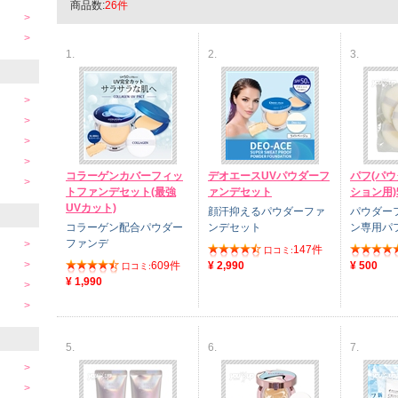
商品数:
26件
1.
2.
3.
コラーゲンカバーフィッ
デオエースUVパウダーフ
パフ(パ
トファンデセット(最強
ァンデセット
ション用)
UVカット)
顔汗抑えるパウダーファ
パウダー
コラーゲン配合パウダー
ンデセット
ン専用パ
ファンデ
147件
口コミ:
609件
¥ 2,990
¥ 500
口コミ:
¥ 1,990
5.
6.
7.