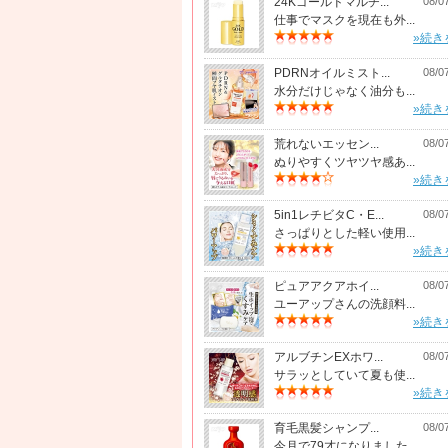
24Kゴールドマルチ...
08/0
仕事でマスクを現在も外...
»続き
PDRNオイルミスト...
08/0
水分だけじゃなく油分も...
»続き
荒れないエッセン...
08/0
ぬりやすくツヤツヤ感あ...
»続き
5in1レチビタC・E...
08/0
さっぱりとした軽い使用...
»続き
ピュアアクアホイ...
08/0
ユーアップさんの洗顔料...
»続き
アルブチンEXホワ...
08/0
サラッとしていて夏も使...
»続き
育毛黒髪シャンプ...
08/0
今月で79才になりました...