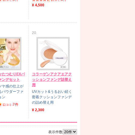
¥ 4,500
20.
かたつむりEXパ
コラーゲンアクアエアク
ァンデセット
ッションファンデ詰替え
用
ツヤ感の仕上が
るパウダーファ
UVカット&うるおい続く
ョン
密着クッションファンデ
の詰め替え用
7件
口コミ:
¥ 2,300
表示件数