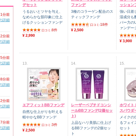
デセット
ファンデ
ッション
うるおいとツヤを与え、
3種のコラーゲン配合のス
強い日差
1分前
なめらかな肌印象に仕上
ティックファンデ
湿成分も
の詳細
げるクッションファンデ
バー力の
18件
口コミ:
ァンデー
8件
¥ 2,500
口コミ:
¥ 2,990
2分前
¥ 3,900
の詳細
5分前
の詳細
13.
14.
15.
8分前
の詳細
12分前
エアフィットBBファンデ
レーザーペプチドコンシ
ホワイト
の詳細
ールBBファンデ(2個セッ
スパウダー
自然な仕上がりを叶える
ト)
軽やかなBBファンデ
メイクの
17分前
上品なハリ美肌に仕上げ
るフェイ
3件
口コミ:
の詳細
るBBファンデの2個セッ
セット
¥ 2,500
ト