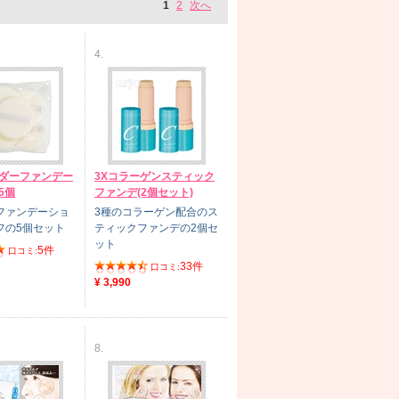
1
2
次へ
4.
ウダーファンデー
3Xコラーゲンスティック
5個
ファンデ(2個セット)
ファンデーショ
3種のコラーゲン配合のス
フの5個セット
ティックファンデの2個セ
ット
5件
口コミ:
33件
口コミ:
¥ 3,990
8.