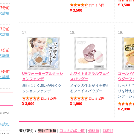
6件
¥ 3,500
口コミ:
17分前
¥ 3,500
の詳細
17分前
17.
18.
19.
の詳細
17分前
の詳細
17分前
UVウォーターフルクッシ
ホワイトミネラルフェイ
ゴールド
の詳細
ョンファンデ
スパウダー
ウダーフ
崩れにくく潤いが続くク
メイクの仕上がりを整え
しっとり
ッションファンデ
るフェイスパウダー
りを叶え
ンデーシ
5件
2件
口コミ:
口コミ:
¥ 3,900
¥ 1,990
¥ 2,990
8 08:51
を読む
並び替え：
売れてる順
｜
口コミの多い順
｜
価格順
｜
新着順