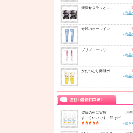
楽痩せスラッとコ...
»商品
奇跡のオールイン...
»商品
ブリズニーシリコ...
»商品
かたつむり卵肌ポ...
»商品
翌日の朝に実感
08/0
すごくいいです。私はピ...
»続き