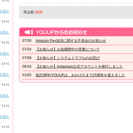
7 14:41
を読む
商品数:
26件
7 14:41
を読む
07/30
Amazon Pay決済に関する不具合のお知らせ
7 14:41
07/24
【お知らせ】お盆期間中の営業について
を読む
07/08
【お知らせ】システムトラブルのお詫び
7 14:41
06/16
【お知らせ】Instagram公式アカウントを移行しました
を読む
01/05
祝25周年|YOUUPは、おかげさまで25周年を迎えました
7 14:41
を読む
7 14:41
を読む
7 14:41