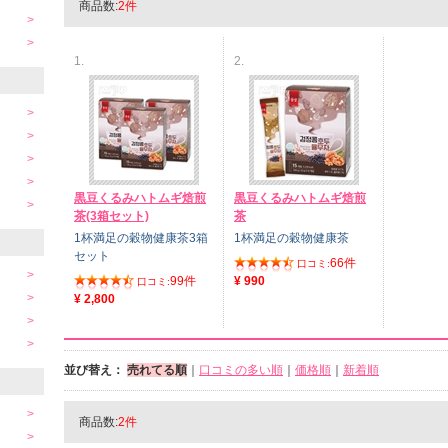
商品数:
2件
1.
2.
黒豆くるみハトムギ焙煎
黒豆くるみハトムギ焙煎
茶(3箱セット)
茶
1杯満足の穀物健康茶3箱
1杯満足の穀物健康茶
セット
66件
口コミ:
99件
¥ 990
口コミ:
¥ 2,800
並び替え：
売れてる順
｜
口コミの多い順
｜
価格順
｜
新着順
商品数:
2件