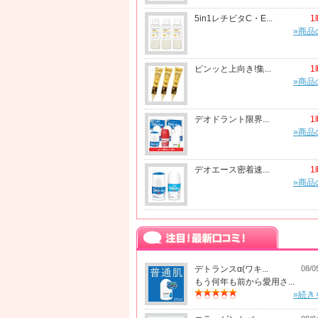
5in1レチビタC・E...
1
»商品
ピンッと上向き!集...
1
»商品
デオドラント限界...
1
»商品
デオエース密着速...
1
»商品
デトランスα(ワキ...
08/0
もう何年も前から愛用さ...
»続き