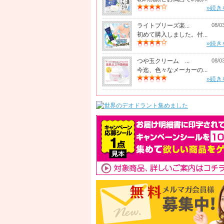
»続き
ライトブリーズ楽...
08/0
初めて購入しました。付...
»続き
つや玉クリーム ...
08/0
今迄、色々なメーカーの...
»続き