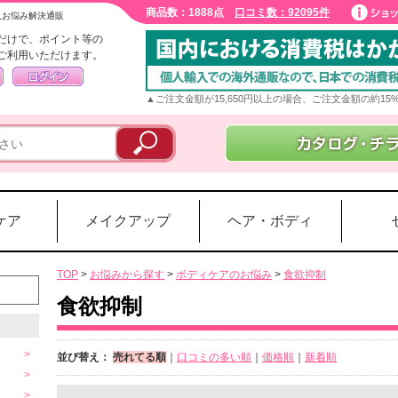
商品数：1888点
口コミ数：92095件
入お悩み解決通販
だけで、ポイント等の
ご利用いただけます。
▲ご注文金額が15,650円以上の場合、ご注文金額の約1
ケア
メイクアップ
ヘア・ボディ
TOP
>
お悩みから探す
>
ボディケアのお悩み
>
食欲抑制
食欲抑制
並び替え：
売れてる順
｜
口コミの多い順
｜
価格順
｜
新着順