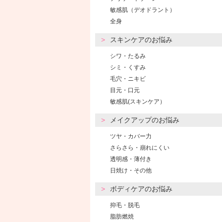
敏感肌（デオドラント）
全身
スキンケアのお悩み
シワ・たるみ
シミ・くすみ
毛穴・ニキビ
目元・口元
敏感肌(スキンケア）
メイクアップのお悩み
ツヤ・カバー力
さらさら・崩れにくい
透明感・薄付き
日焼け・その他
ボディケアのお悩み
抑毛・脱毛
脂肪燃焼