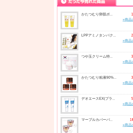
かたつむり卵肌ポ...
»商品
LPPアミノタンパク...
»商品
つや玉クリーム特...
»商品
かたつむり粘液90%...
»商品
デオエースEX(プラ...
»商品
マーブルカバーバ...
1
»商品