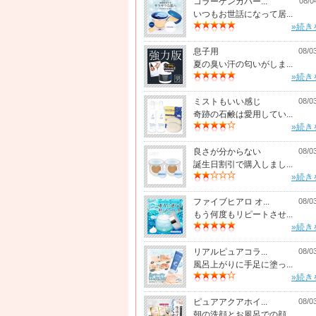
コラーゲンカバー...
08/0
いつもお世話になって居...
»続き
息子用
08/0
夏の臭い汗の匂いがしま...
»続き
ミストもいい感じ
08/0
奇跡の石鹸は愛用してい...
»続き
良さが分からない
08/0
誕生日割引で購入しまし...
»続き
ファイブヒアロ オ...
08/0
もう何度もリピートさせ...
»続き
リアルピュアコラ...
08/0
風呂上がりに手足に塗っ...
»続き
ピュアアクアホイ...
08/0
朝の洗顔とお風呂での顔...