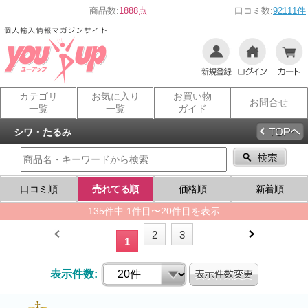
商品数:
1888点
口コミ数:
92111件
カテゴリ
お気に入り
お買い物
お問合せ
一覧
一覧
ガイド
シワ・たるみ
口コミ順
売れてる順
価格順
新着順
135件中 1件目〜20件目を表示
2
3
1
表示件数: