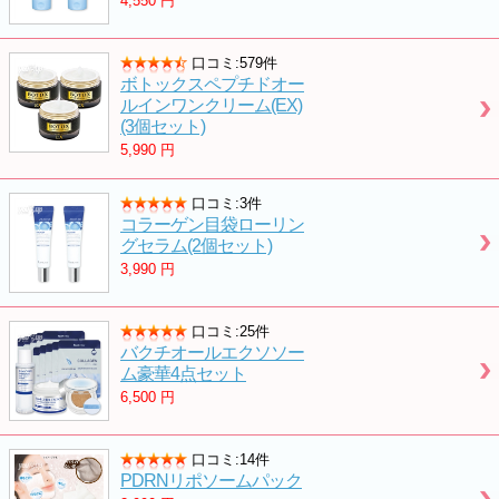
4,550
円
口コミ:579件
ボトックスペプチドオー
ルインワンクリーム(EX)
(3個セット)
5,990
円
口コミ:3件
コラーゲン目袋ローリン
グセラム(2個セット)
3,990
円
口コミ:25件
バクチオールエクソソー
ム豪華4点セット
6,500
円
口コミ:14件
PDRNリポソームパック