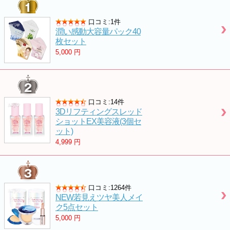
口コミ:1件
潤い感動大容量パック40
枚セット
5,000
円
口コミ:14件
3Dリフティングスレッド
ショットEX美容液(3個セ
ット)
4,999
円
口コミ:1264件
NEW若見えツヤ美人メイ
ク5点セット
5,000
円