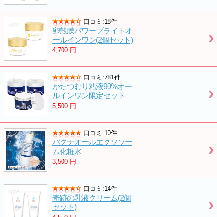
口コミ:18件
卵殻膜パワーブライトオ
ールインワン(2個セット)
4,700
円
口コミ:781件
かたつむり粘液90%オー
ルインワン限定セット
5,500
円
口コミ:10件
バクチオールエクソソー
ム化粧水
3,500
円
口コミ:14件
奇跡の乳液クリーム(2個
セット)