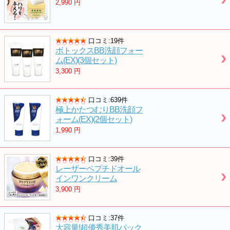
2,990
円
口コミ:19件
ボトックスBB洗顔フォー
ム(EX)(3個セット)
3,300
円
口コミ:639件
極上かたつむりBB洗顔フ
ォーム(EX)(2個セット)
1,990
円
口コミ:39件
レーザーペプチドオール
インワンクリーム
3,900
円
口コミ:37件
大容量!超優秀美肌パック