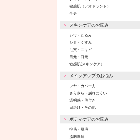
敏感肌（デオドラント）
全身
スキンケアのお悩み
シワ・たるみ
シミ・くすみ
毛穴・ニキビ
目元・口元
敏感肌(スキンケア）
メイクアップのお悩み
ツヤ・カバー力
さらさら・崩れにくい
透明感・薄付き
日焼け・その他
ボディケアのお悩み
抑毛・脱毛
脂肪燃焼