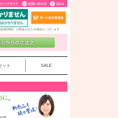
5%前後(関税）の税金がかかる場合がございます
セット
SALE
。
ガ等