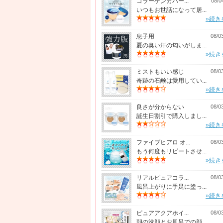
コラーゲンカバー...
08/0
いつもお世話になって居...
»続き
息子用
08/0
夏の臭い汗の匂いがしま...
»続き
ミストもいい感じ
08/0
奇跡の石鹸は愛用してい...
»続き
良さが分からない
08/0
誕生日割引で購入しまし...
»続き
ファイブヒアロ オ...
08/0
もう何度もリピートさせ...
»続き
リアルピュアコラ...
08/0
風呂上がりに手足に塗っ...
»続き
ピュアアクアホイ...
08/0
朝の洗顔とお風呂での顔...