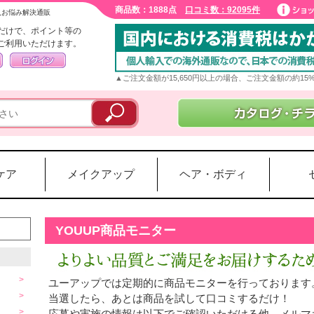
商品数：1888点
口コミ数：92095件
入お悩み解決通販
だけで、ポイント等の
ご利用いただけます。
▲ご注文金額が15,650円以上の場合、ご注文金額の約1
ケア
メイクアップ
ヘア・ボディ
YOUUP商品モニター
ユーアップでは定期的に商品モニターを行っております
当選したら、あとは商品を試して口コミするだけ！
応募や実施の情報は以下でご確認いただける他、メルマ