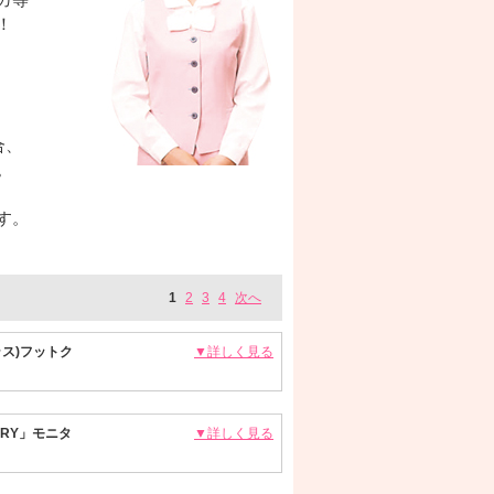
！
。
合、
。
す。
1
2
3
4
次へ
ス)フットク
▼詳しく見る
DRY」モニタ
▼詳しく見る