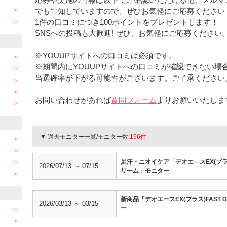
でも告知していますので、ぜひお気軽にご応募ください
1件の口コミにつき100ポイントをプレゼントします！
SNSへの投稿も大歓迎! ぜひ、お気軽にご応募ください
※YOUUPサイトへの口コミは必須です。
※期間内にYOUUPサイトへの口コミが確認できない場
当選確率が下がる可能性がございます。ご了承ください
お問い合わせがあれば
質問フォーム
よりお願いいたしま
▼ 過去モニター一覧/モニター数:
196件
足汗・ニオイケア「デオエ―スEX(プラ
2026/07/13 ～ 07/15
リーム」モニター
新商品「デオエースEX(プラス)FAST 
2026/03/13 ～ 03/15
ー