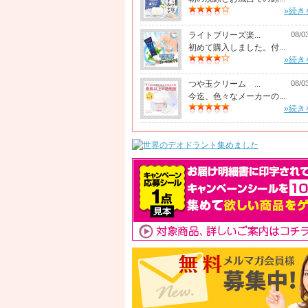
»続き
ライトブリーズ楽...
08/0
初めて購入しました。付...
»続き
つや玉クリーム ...
08/0
今迄、色々なメーカーの...
»続き