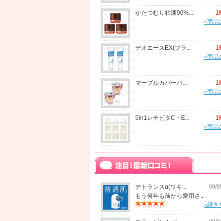
かたつむり粘液90%...
1
»商品
デオエースEX(プラ...
1
»商品
マーブルカバーバ...
1
»商品
5in1レチビタC・E...
1
»商品
デトランスα(ワキ...
08/0
もう何年も前から愛用さ...
»続き