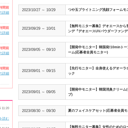
時間前
2023/10/27 ～ 10/29
つや玉ブライトニング洗顔フォームモ
の詳細
【無料モニター募集】デオエースから
時間前
2023/09/29 ～ 10/01
ンデ『デオエースUVパウダーファン
の詳細
【開発中モニター】韓国発!10minト
時間前
2023/09/05 ～ 09/10
ーム(応募者全員モニター)
の詳細
時間前
【先行モニター】全身使えるデオーラ
2023/09/01 ～ 09/15
の詳細
ック
【開発中モニター】韓国消臭クリーム(
2023/09/01 ～ 09/05
プ)
5 11:20
2023/08/30 ～ 09/30
夏のフェイスケアセット(応募者全員モ
を読む
【無料モニター募集】女性のためのロ