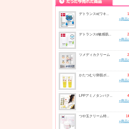
デトランスα(ワキ...
»商品
デトランスα敏感肌...
»商品
ツメディカクリーム
»商品
かたつむり卵肌ポ...
»商品
LPPアミノタンパク...
»商品
つや玉クリーム特...
1
»商品