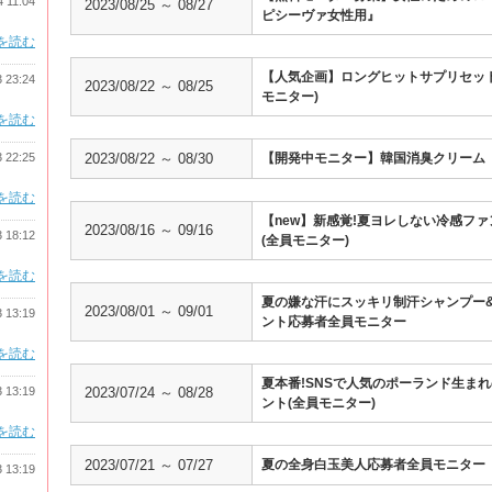
4 11:04
2023/08/25 ～ 08/27
ピシーヴァ女性用』
を読む
【人気企画】ロングヒットサプリセット
3 23:24
2023/08/22 ～ 08/25
モニター)
を読む
3 22:25
2023/08/22 ～ 08/30
【開発中モニター】韓国消臭クリーム
を読む
【new】新感覚!夏ヨレしない冷感フ
2023/08/16 ～ 09/16
3 18:12
(全員モニター)
を読む
夏の嫌な汗にスッキリ制汗シャンプー
2023/08/01 ～ 09/01
3 13:19
ント応募者全員モニター
を読む
夏本番!SNSで人気のポーランド生ま
3 13:19
2023/07/24 ～ 08/28
ント(全員モニター)
を読む
2023/07/21 ～ 07/27
夏の全身白玉美人応募者全員モニター
3 13:19