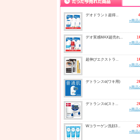
デオドラント超得...
»商品
デオ実感MAX超売れ...
1
»商品
超伸びエクストラ...
1
»商品
デトランスα(ワキ用)
2
»商品
デトランスα(スト...
2
»商品
Wコラーゲン洗顔3...
2
»商品