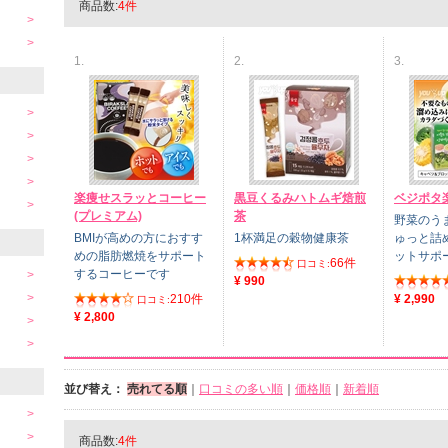
商品数:
4件
1.
2.
3.
楽痩せスラッとコーヒー
黒豆くるみハトムギ焙煎
ベジポタ
(プレミアム)
茶
野菜のう
BMIが高めの方におすす
1杯満足の穀物健康茶
ゅっと詰
めの脂肪燃焼をサポート
ットサポ
66件
口コミ:
するコーヒーです
¥ 990
210件
¥ 2,990
口コミ:
¥ 2,800
並び替え：
売れてる順
｜
口コミの多い順
｜
価格順
｜
新着順
商品数:
4件