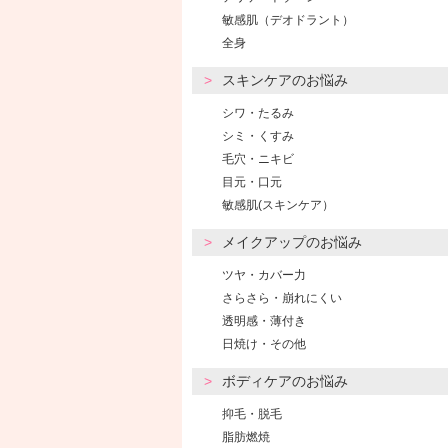
敏感肌（デオドラント）
全身
スキンケアのお悩み
シワ・たるみ
シミ・くすみ
毛穴・ニキビ
目元・口元
敏感肌(スキンケア）
メイクアップのお悩み
ツヤ・カバー力
さらさら・崩れにくい
透明感・薄付き
日焼け・その他
ボディケアのお悩み
抑毛・脱毛
脂肪燃焼