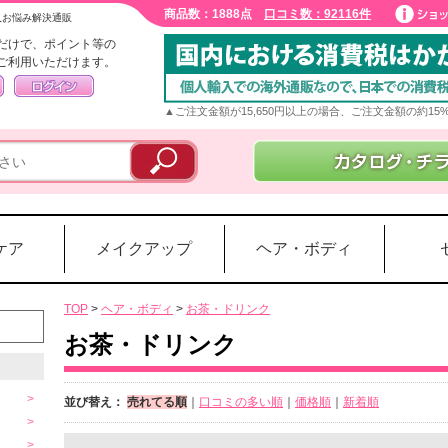
商品数：1888点
口コミ数：92116件
入お悩み解決通販
だけで、ポイント等の
ご利用いただけます。
▲ご注文金額が15,650円以上の場合、ご注文金額の約1
ケア
メイクアップ
ヘア・ボディ
TOP
>
ヘア・ボディ
>
お茶・ドリンク
お茶・ドリンク
並び替え：
売れてる順
｜
口コミの多い順
｜
価格順
｜
新着順