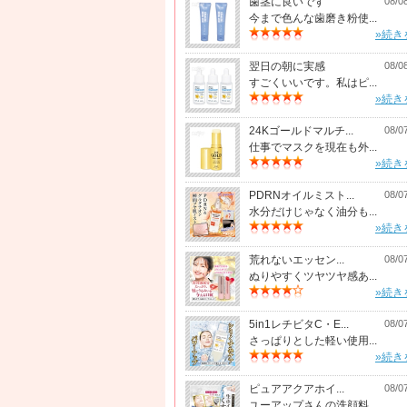
歯茎に良いです
08/0
今まで色んな歯磨き粉使...
»続き
翌日の朝に実感
08/0
すごくいいです。私はピ...
»続き
24Kゴールドマルチ...
08/0
仕事でマスクを現在も外...
»続き
PDRNオイルミスト...
08/0
水分だけじゃなく油分も...
»続き
荒れないエッセン...
08/0
ぬりやすくツヤツヤ感あ...
»続き
5in1レチビタC・E...
08/0
さっぱりとした軽い使用...
»続き
ピュアアクアホイ...
08/0
ユーアップさんの洗顔料...