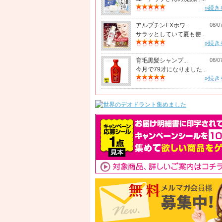
»続き
アルブチンEXホワ...
08/0
サラッとしていて夏も使...
»続き
育毛黒髪シャンプ...
08/0
今月で79才になりました...
»続き