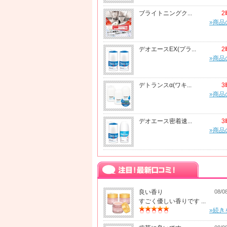
ブライトニングク...
2
»商品
デオエースEX(プラ...
2
»商品
デトランスα(ワキ...
3
»商品
デオエース密着速...
3
»商品
良い香り
08/0
すごく優しい香りです ...
»続き