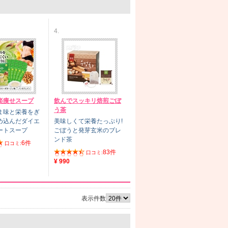
4.
楽痩せスープ
飲んでスッキリ焙煎ごぼ
う茶
ま味と栄養をぎ
め込んだダイエ
美味しくて栄養たっぷり!
ートスープ
ごぼうと発芽玄米のブレ
ンド茶
6件
口コミ:
83件
口コミ:
¥ 990
表示件数