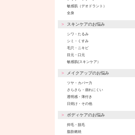
敏感肌（デオドラント）
全身
スキンケアのお悩み
シワ・たるみ
シミ・くすみ
毛穴・ニキビ
目元・口元
敏感肌(スキンケア）
メイクアップのお悩み
ツヤ・カバー力
さらさら・崩れにくい
透明感・薄付き
日焼け・その他
ボディケアのお悩み
抑毛・脱毛
脂肪燃焼