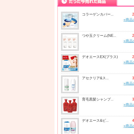
コラーゲンカバー...
»商品
つや玉クリーム(NE...
»商品
デオエースEX(プラス)
»商品
アセクリア&ス...
»商品
育毛黒髪シャンプ...
»商品
デオエース&ピ...
»商品