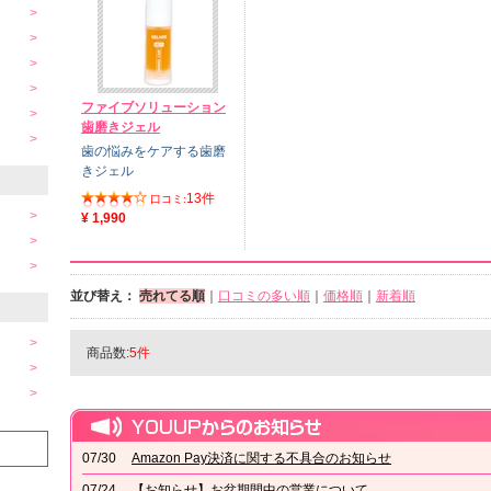
ファイブソリューション
歯磨きジェル
歯の悩みをケアする歯磨
きジェル
13件
口コミ:
¥ 1,990
並び替え：
売れてる順
｜
口コミの多い順
｜
価格順
｜
新着順
商品数:
5件
07/30
Amazon Pay決済に関する不具合のお知らせ
07/24
【お知らせ】お盆期間中の営業について