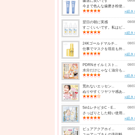
歯茎に良いです
08/0
今まで色んな歯磨き粉使...
»続き
翌日の朝に実感
08/0
すごくいいです。私はピ...
»続き
24Kゴールドマルチ...
08/0
仕事でマスクを現在も外...
»続き
PDRNオイルミスト...
08/0
水分だけじゃなく油分も...
»続き
荒れないエッセン...
08/0
ぬりやすくツヤツヤ感あ...
»続き
5in1レチビタC・E...
08/0
さっぱりとした軽い使用...
»続き
ピュアアクアホイ...
08/0
ユーアップさんの洗顔料...