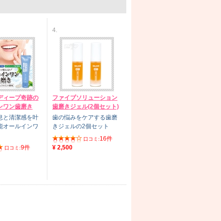
4.
ディープ奇跡の
ファイブソリューション
ンワン歯磨き
歯磨きジェル(2個セット)
息と清潔感を叶
歯の悩みをケアする歯磨
能オールインワ
きジェルの2個セット
16件
口コミ:
9件
¥ 2,500
口コミ: