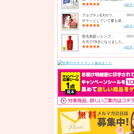
»続き
アルブチンEXホワ...
08/0
サラッとしていて夏も使...
»続き
育毛黒髪シャンプ...
08/0
今月で79才になりました...
»続き