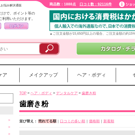
商品数：1888点
口コミ数：92116件
入お悩み解決通販
だけで、ポイント等の
ご利用いただけます。
▲ご注文金額が15,650円以上の場合、ご注文金額の約1
ケア
メイクアップ
ヘア・ボディ
TOP
>
ヘア・ボディ
>
デンタルケア
>
歯磨き粉
歯磨き粉
並び替え：
売れてる順
｜
口コミの多い順
｜
価格順
｜
新着順