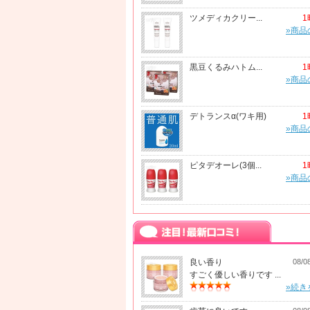
ツメディカクリー...
1
»商品
黒豆くるみハトム...
1
»商品
デトランスα(ワキ用)
1
»商品
ピタデオーレ(3個...
1
»商品
良い香り
08/0
すごく優しい香りです ...
»続き