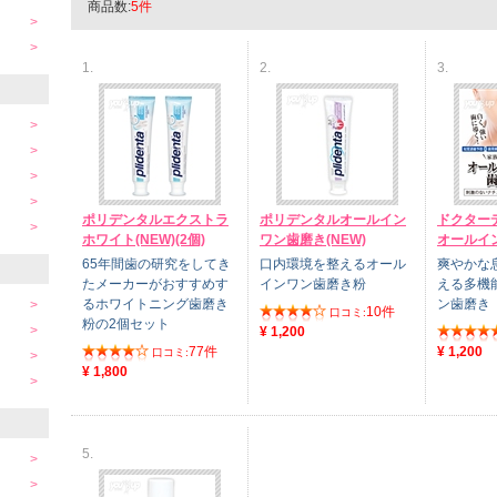
商品数:
5件
1.
2.
3.
ポリデンタルエクストラ
ポリデンタルオールイン
ドクター
ホワイト(NEW)(2個)
ワン歯磨き(NEW)
オールイ
65年間歯の研究をしてき
口内環境を整えるオール
爽やかな
たメーカーがおすすめす
インワン歯磨き粉
える多機
るホワイトニング歯磨き
ン歯磨き
10件
口コミ:
粉の2個セット
¥ 1,200
77件
¥ 1,200
口コミ:
¥ 1,800
5.