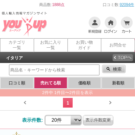
商品数:
1888点
口コミ数:
92094件
カテゴリ
お気に入り
お買い物
お問合せ
一覧
一覧
ガイド
イタリア
口コミ順
売れてる順
価格順
新着順
2件中 1件目〜2件目を表示
1
表示件数: