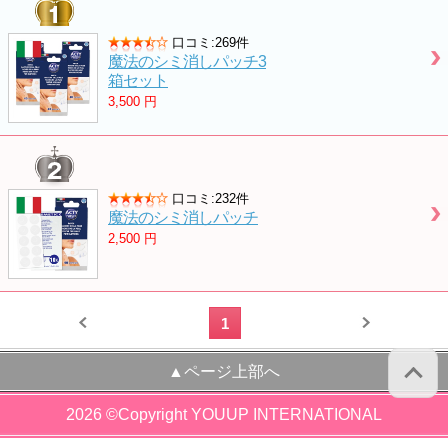
口コミ:269件
魔法のシミ消しパッチ3
箱セット
3,500
円
口コミ:232件
魔法のシミ消しパッチ
2,500
円
1
▲ページ上部へ
2026 ©Copyright YOUUP INTERNATIONAL