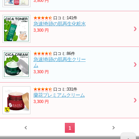
3,500
円
口コミ:141件
急速!奇跡の肌再生化粧水
3,300
円
口コミ:86件
急速!奇跡の肌再生クリー
ム
3,300
円
口コミ:331件
蘭花プレミアムクリーム
3,300
円
1