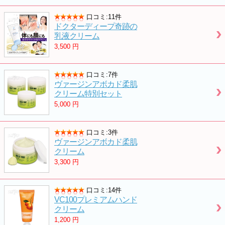
口コミ:11件
ドクターディープ奇跡の
乳液クリーム
3,500
円
口コミ:7件
ヴァージンアボカド柔肌
クリーム特別セット
5,000
円
口コミ:3件
ヴァージンアボカド柔肌
クリーム
3,300
円
口コミ:14件
VC100プレミアムハンド
クリーム
1,200
円