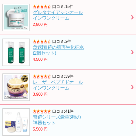
口コミ:15件
グルタナイアシンオール
インワンクリーム
2,900
円
口コミ:2件
急速!奇跡の肌再生化粧水
(2個セット)
4,500
円
口コミ:39件
レーザーペプチドオール
インワンクリーム
3,900
円
口コミ:41件
奇跡シリーズ豪華3種の
神器セット
5,500
円