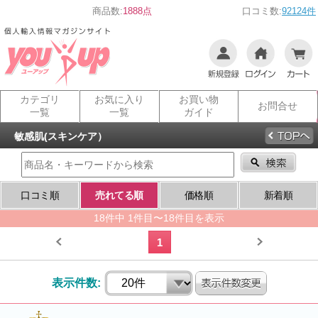
商品数:
1888点
口コミ数:
92124件
カテゴリ
お気に入り
お買い物
お問合せ
一覧
一覧
ガイド
敏感肌(スキンケア）
口コミ順
売れてる順
価格順
新着順
18件中 1件目〜18件目を表示
1
表示件数: