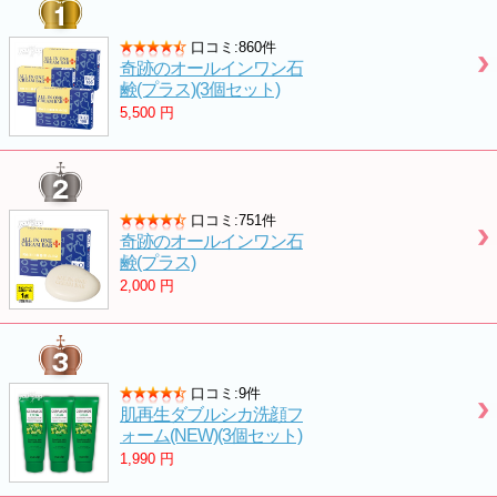
口コミ:860件
奇跡のオールインワン石
鹸(プラス)(3個セット)
5,500
円
口コミ:751件
奇跡のオールインワン石
鹸(プラス)
2,000
円
口コミ:9件
肌再生ダブルシカ洗顔フ
ォーム(NEW)(3個セット)
1,990
円