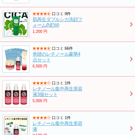
口コミ:9件
肌再生ダブルシカ洗顔フ
ォーム(NEW)
1,200
円
口コミ:66件
奇跡のレチノール豪華4
点セット
6,500
円
口コミ:1件
レチノール集中再生美容
液3個セット
5,000
円
口コミ:1件
レチノール集中再生美容
液