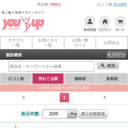
商品数:
1888点
口コミ数:
92109件
カテゴリ
お気に入り
お買い物
お問合せ
一覧
一覧
ガイド
脂肪燃焼
口コミ順
売れてる順
価格順
新着順
13件中 1件目〜13件目を表示
1
表示件数: