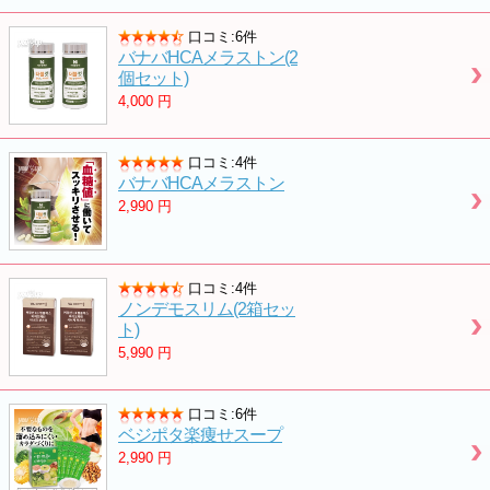
口コミ:6件
バナバHCAメラストン(2
個セット)
4,000
円
口コミ:4件
バナバHCAメラストン
2,990
円
口コミ:4件
ノンデモスリム(2箱セッ
ト)
5,990
円
口コミ:6件
ベジポタ楽痩せスープ
2,990
円