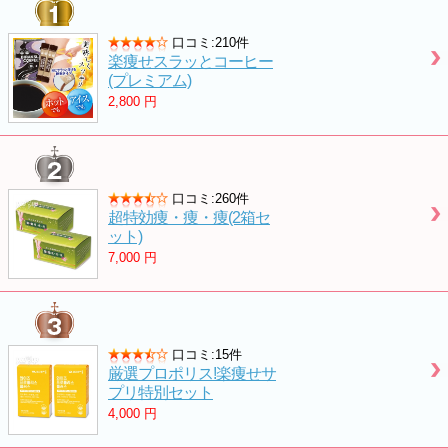
口コミ:210件
楽痩せスラッとコーヒー
(プレミアム)
2,800
円
口コミ:260件
超特効痩・痩・痩(2箱セ
ット)
7,000
円
口コミ:15件
厳選プロポリス!楽痩せサ
プリ特別セット
4,000
円