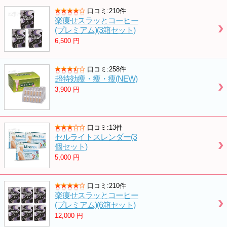
口コミ:210件
楽痩せスラッとコーヒー
(プレミアム)(3箱セット)
6,500
円
口コミ:258件
超特効痩・痩・痩(NEW)
3,900
円
口コミ:13件
セルライトスレンダー(3
個セット)
5,000
円
口コミ:210件
楽痩せスラッとコーヒー
(プレミアム)(6箱セット)
12,000
円