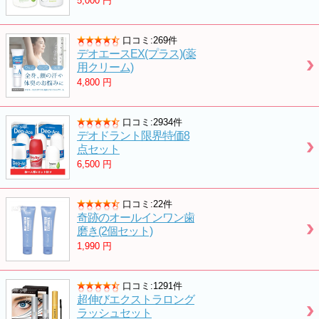
5,000
円
口コミ:269件
デオエースEX(プラス)(薬
用クリーム)
4,800
円
口コミ:2934件
デオドラント限界特価8
点セット
6,500
円
口コミ:22件
奇跡のオールインワン歯
磨き(2個セット)
1,990
円
口コミ:1291件
超伸びエクストラロング
ラッシュセット