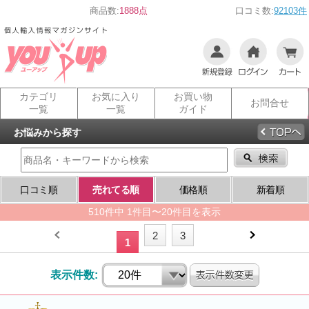
商品数:
1888点
口コミ数:
92103件
カテゴリ
お気に入り
お買い物
お問合せ
一覧
一覧
ガイド
お悩みから探す
口コミ順
売れてる順
価格順
新着順
510件中 1件目〜20件目を表示
2
3
1
表示件数: