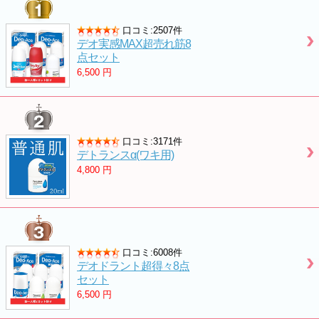
口コミ:2507件
デオ実感MAX超売れ筋8
点セット
6,500
円
口コミ:3171件
デトランスα(ワキ用)
4,800
円
口コミ:6008件
デオドラント超得々8点
セット
6,500
円