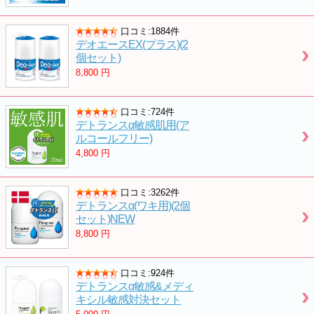
口コミ:1884件
デオエースEX(プラス)(2
個セット)
8,800
円
口コミ:724件
デトランスα敏感肌用(ア
ルコールフリー)
4,800
円
口コミ:3262件
デトランスα(ワキ用)(2個
セット)NEW
8,800
円
口コミ:924件
デトランスα敏感&メディ
キシル敏感対決セット