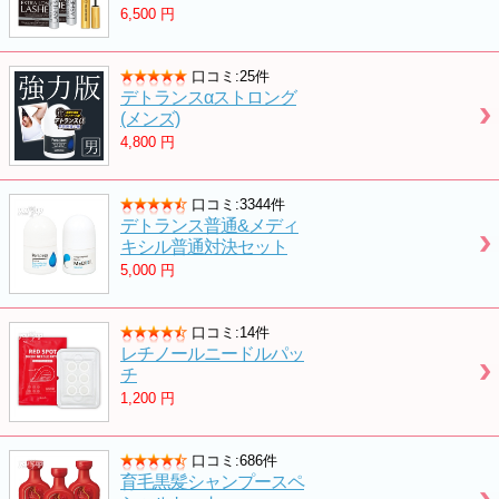
6,500
円
口コミ:25件
デトランスαストロング
(メンズ)
4,800
円
口コミ:3344件
デトランス普通&メディ
キシル普通対決セット
5,000
円
口コミ:14件
レチノールニードルパッ
チ
1,200
円
口コミ:686件
育毛黒髪シャンプースペ