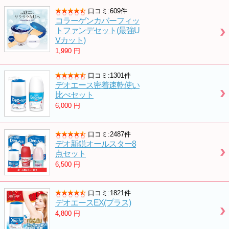
口コミ:609件
コラーゲンカバーフィッ
トファンデセット(最強U
Vカット)
1,990
円
口コミ:1301件
デオエース密着速乾使い
比べセット
6,000
円
口コミ:2487件
デオ新鋭オールスター8
点セット
6,500
円
口コミ:1821件
デオエースEX(プラス)
4,800
円