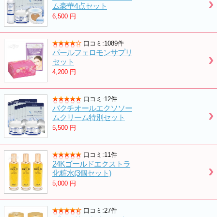
ム豪華4点セット
6,500
円
口コミ:1089件
パールフェロモンサプリ
セット
4,200
円
口コミ:12件
バクチオールエクソソー
ムクリーム特別セット
5,500
円
口コミ:11件
24Kゴールドエクストラ
化粧水(3個セット)
5,000
円
口コミ:27件