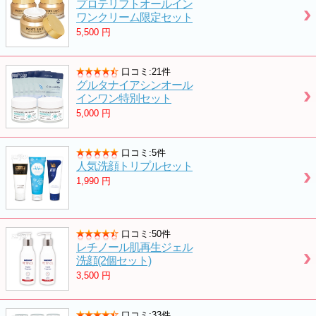
プロテリフトオールイン
ワンクリーム限定セット
5,500
円
口コミ:21件
グルタナイアシンオール
インワン特別セット
5,000
円
口コミ:5件
人気洗顔トリプルセット
1,990
円
口コミ:50件
レチノール肌再生ジェル
洗顔(2個セット)
3,500
円
口コミ:33件