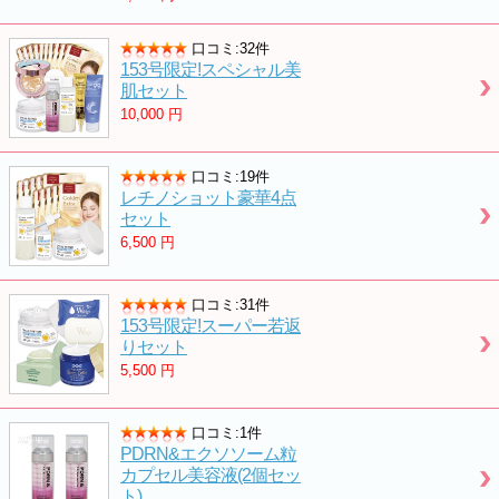
口コミ:32件
153号限定!スペシャル美
肌セット
10,000
円
口コミ:19件
レチノショット豪華4点
セット
6,500
円
口コミ:31件
153号限定!スーパー若返
りセット
5,500
円
口コミ:1件
PDRN&エクソソーム粒
カプセル美容液(2個セッ
ト)