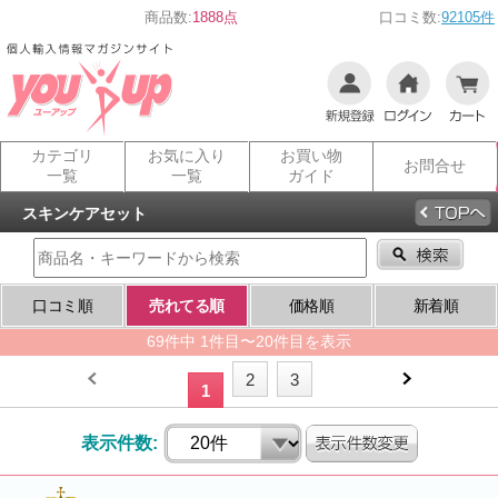
商品数:
1888点
口コミ数:
92105件
カテゴリ
お気に入り
お買い物
お問合せ
一覧
一覧
ガイド
スキンケアセット
口コミ順
売れてる順
価格順
新着順
69件中 1件目〜20件目を表示
2
3
1
表示件数: