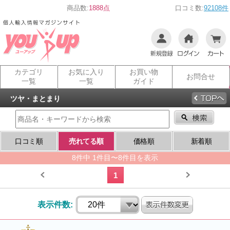
商品数:
1888点
口コミ数:
92108件
カテゴリ
お気に入り
お買い物
お問合せ
一覧
一覧
ガイド
ツヤ・まとまり
口コミ順
売れてる順
価格順
新着順
8件中 1件目〜8件目を表示
1
表示件数: