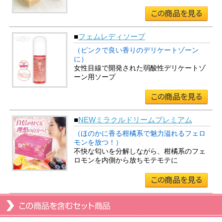
■
フェムレディソープ
（ピンクで良い香りのデリケートゾーン
に）
女性目線で開発された弱酸性デリケートゾ
ーン用ソープ
■
NEWミラクルドリームプレミアム
（ほのかに香る柑橘系で魅力溢れるフェロ
モンを放つ！）
不快な匂いを分解しながら、柑橘系のフェ
ロモンを内側から放ちモテモテに