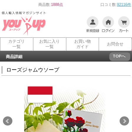
商品数:
1888点
口コミ数:
92116件
カテゴリ
お気に入り
お買い物
お問合せ
一覧
一覧
ガイド
TOPへ
商品詳細
ローズジャムウソープ