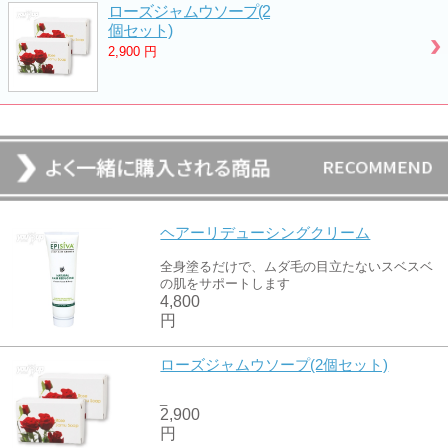
ローズジャムウソープ(2
個セット)
2,900
円
ヘアーリデューシングクリーム
全身塗るだけで、ムダ毛の目立たないスベスベ
の肌をサポートします
4,800
円
ローズジャムウソープ(2個セット)
_
2,900
円