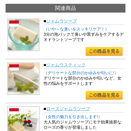
関連商品
■
ジャムウソープ
（いや～な臭いをスッキリケア！）
3分の泡パックで臭いや黒ずみをケアするデ
オドラントソープです
■
ジャムウスティック
（デリケートな部分のかゆみや匂いに!）
デリケートな部分のかゆみや匂いなど、女
性の悩みをサポートします
■
ローズジャムウソープ
（女性の魅力を引き出します!）
大人気のジャムウソープにモテ効果抜群な
ローズの香りが登場しました