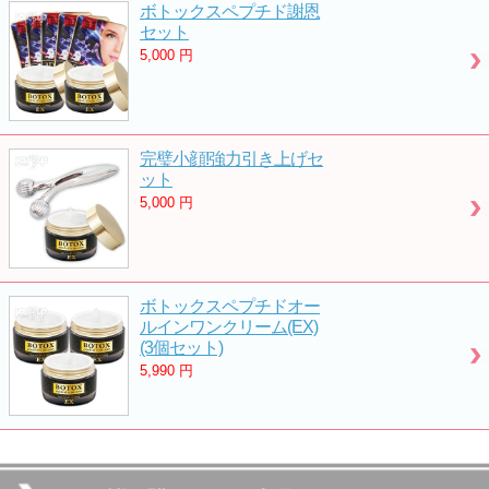
ボトックスペプチド謝恩
セット
5,000
円
完璧小顔!強力引き上げセ
ット
5,000
円
ボトックスペプチドオー
ルインワンクリーム(EX)
(3個セット)
5,990
円