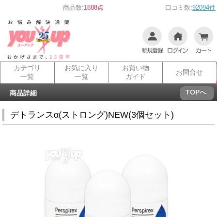
商品数:
1888点
口コミ数:
92094件
カテゴリ
お気に入り
お買い物
お問合せ
一覧
一覧
ガイド
TOPへ
商品詳細
デトランスα(ストロング)NEW(3個セット)