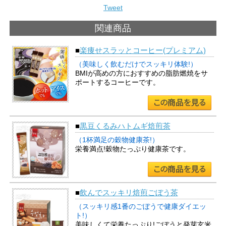
Tweet
関連商品
■
楽痩せスラッとコーヒー(プレミアム)
（美味しく飲むだけでスッキリ体験!）
BMIが高めの方におすすめの脂肪燃焼をサ
ポートするコーヒーです。
■
黒豆くるみハトムギ焙煎茶
（1杯満足の穀物健康茶!）
栄養満点!穀物たっぷり健康茶です。
■
飲んでスッキリ焙煎ごぼう茶
（スッキリ感1番のごぼうで健康ダイエッ
ト!）
美味しくて栄養たっぷり!ごぼうと発芽玄米