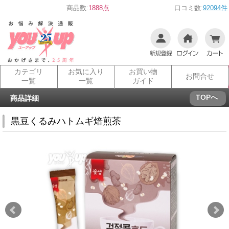
商品数:
1888点
口コミ数:
92094件
カテゴリ
お気に入り
お買い物
お問合せ
一覧
一覧
ガイド
TOPへ
商品詳細
黒豆くるみハトムギ焙煎茶