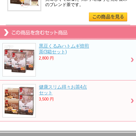
のブレンド茶です。
黒豆くるみハトムギ焙煎
茶(3箱セット)
2,800
円
健康スリム得々お茶4点
セット
3,500
円