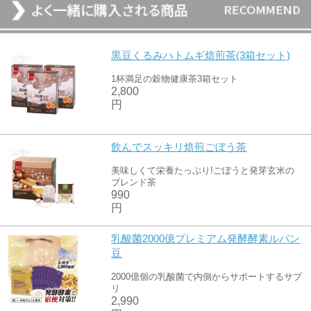
黒豆くるみハトムギ焙煎茶(3箱セット)
1杯満足の穀物健康茶3箱セット
2,800
円
飲んでスッキリ焙煎ごぼう茶
美味しくて栄養たっぷり!ごぼうと発芽玄米の
ブレンド茶
990
円
乳酸菌2000億プレミアム発酵酵素ルパン
豆
2000億個の乳酸菌で内側からサポートするサプ
リ
2,990