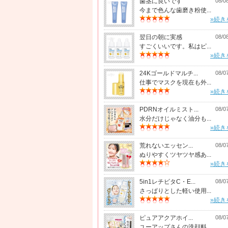
歯茎に良いです
08/0
今まで色んな歯磨き粉使...
»続き
翌日の朝に実感
08/0
すごくいいです。私はピ...
»続き
24Kゴールドマルチ...
08/0
仕事でマスクを現在も外...
»続き
PDRNオイルミスト...
08/0
水分だけじゃなく油分も...
»続き
荒れないエッセン...
08/0
ぬりやすくツヤツヤ感あ...
»続き
5in1レチビタC・E...
08/0
さっぱりとした軽い使用...
»続き
ピュアアクアホイ...
08/0
ユーアップさんの洗顔料...