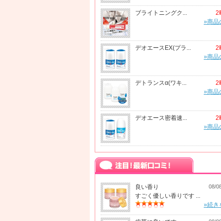
ブライトニングク...
2
»商品
デオエースEX(プラ...
2
»商品
デトランスα(ワキ...
2
»商品
デオエース密着速...
2
»商品
良い香り
08/0
すごく優しい香りです ...
»続き