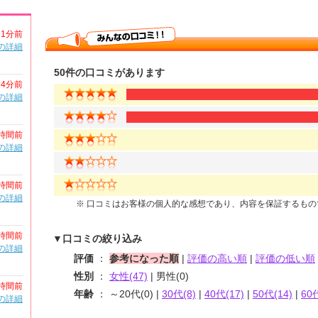
1分前
の詳細
50件の口コミがあります
24分前
の詳細
時間前
の詳細
時間前
の詳細
※ 口コミはお客様の個人的な感想であり、内容を保証するも
時間前
▼口コミの絞り込み
の詳細
評価
：
参考になった順
|
評価の高い順
|
評価の低い順
性別
：
女性(47)
| 男性(0)
時間前
年齢
： ～20代(0) |
30代(8)
|
40代(17)
|
50代(14)
|
60
の詳細