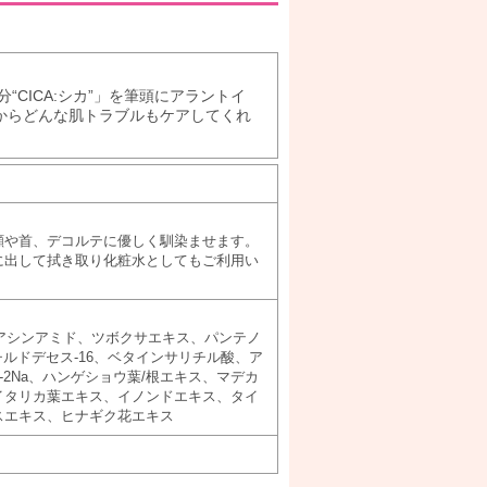
CICA:シカ”」を筆頭にアラントイ
からどんな肌トラブルもケアしてくれ
顔や首、デコルテに優しく馴染ませます。
に出して拭き取り化粧水としてもご利用い
イアシンアミド、ツボクサエキス、パンテノ
クチルドデセス-16、ベタインサリチル酸、ア
-2Na、ハンゲショウ葉/根エキス、マデカ
イタリカ葉エキス、イノンドエキス、タイ
スエキス、ヒナギク花エキス