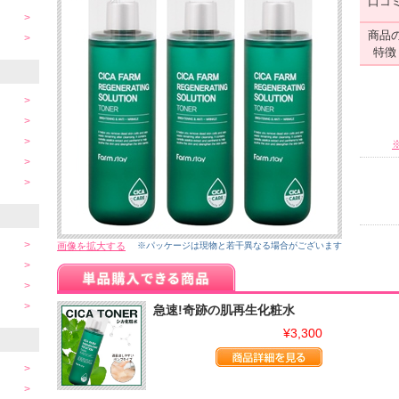
口コ
商品
特徴
画像を拡大する
※パッケージは現物と若干異なる場合がございます
急速!奇跡の肌再生化粧水
¥3,300