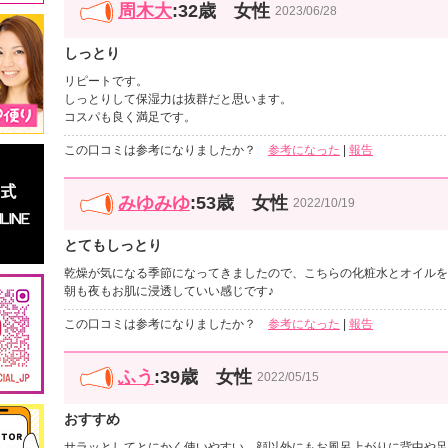
周木大
:32歳 女性
2023/06/28
しっとり
リピートです。
しっとりして保湿力は抜群だと思います。
コスパも良く満足です。
この口コミは参考になりましたか？
参考になった
|
報告
みゆみゆ
:53歳 女性
2022/10/19
とてもしっとり
乾燥が気になる季節になってきましたので、こちらの化粧水とオイルを
朝も夜もお肌に浸透していい感じです♪
この口コミは参考になりましたか？
参考になった
|
報告
ふう
:39歳 女性
2022/05/15
おすすめ
サラッとしてとにかく使いやすい。顔以外にもお風呂上がりに背中や足