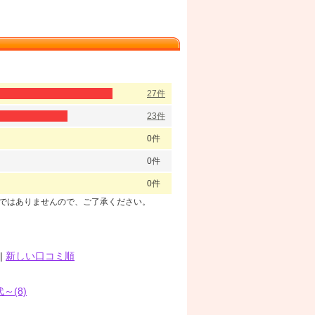
27件
23件
0件
0件
0件
のではありませんので、ご了承ください。
|
新しい口コミ順
代～(8)