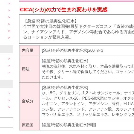
CICA(シカ)の力で生まれ変わりを実感
【急速!奇跡の肌再生化粧水】
全世界で大注目の韓国発!最新ドクターズコスメ「奇跡の成分“
ン、ナイアシンアミド、アデノシン等配合であらゆる方面
るローションが緊急入荷。
内容量
[急速!奇跡の肌再生化粧水]200ml×3
[急速!奇跡の肌再生化粧水]
朝晩の洗顔後、水気を軽く取り、本品を適量取って
用法
その後、クリーム等で保湿してください。コットン
ただけます。
[急速!奇跡の肌再生化粧水]
水、BG、グリセリン、1,2-ヘキサンジオール、ナ
ール、グリセレス-26、PEG-60水添ヒマシ油、オ
全成分
ルギニン、アラントイン、アデノシン、香料、EDTA
シン酸、アシアチコシド、アシアチン酸、カッシア
マツバナ葉エキス、メリッサ葉エキス、レモングラ
原産国
[急速!奇跡の肌再生化粧水]韓国