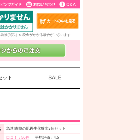
5%前後(関税）の税金がかかる場合がございます
セット
SALE
ト
名
急速!奇跡の肌再生化粧水3個セット
口コミ：50件
平均評価：4.5