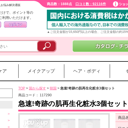
商品数：1888点
口コミ数：92116件
入お悩み解決通販
だけで、ポイント等の
ご利用いただけます。
▲ご注文金額が15,650円以上の場合、ご注文金額の約1
ケア
メイクアップ
ヘア・ボディ
TOP
>
国から探す
>
韓国
>
急速!奇跡の肌再生化粧水3個セット
商品コード：
117290
急速!奇跡の肌再生化粧水3個セッ
商品