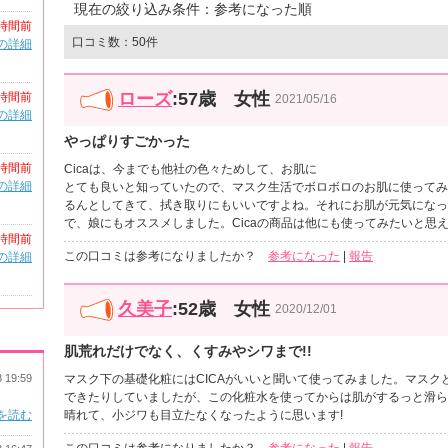
現在の絞り込み条件：参考になった順
時間前
口コミ数：50件
の詳細
ローズ
:57歳 女性
時間前
2021/05/16
の詳細
やっぱりすごかった
時間前
Cicaは、今までも他社の色々ためして、お肌に
の詳細
とても良いと知っていたので、マスク生活でボロボロのお肌に使ってみ
るんとしてきて、拭き取りにもいいですよね。それにお肌が元気になっ
で、娘にもオススメしました。Cicaの商品は他にも使ってみたいと思
時間前
この口コミは参考になりましたか？
参考になった
|
報告
の詳細
久美子
:52歳 女性
2020/12/01
肌荒れだけでなく、くすみやシワまで!!
8 19:59
マスク下の基礎化粧にはCICAがいいと聞いて使ってみました。マス
できたりしていましたが、この化粧水を使ってからは肌がするっと滑ら
を読む
晴れて、小ジワも目立たなくなったように思います!