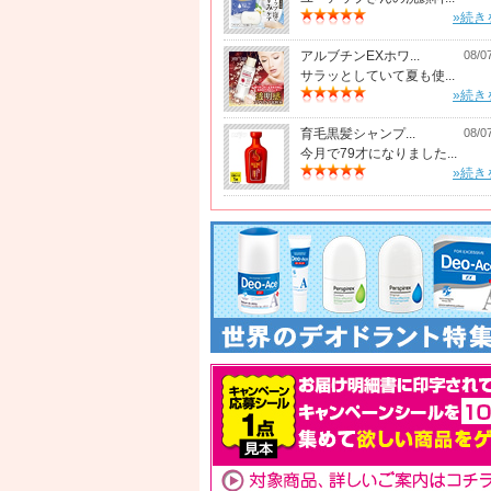
»続き
アルブチンEXホワ...
08/0
サラッとしていて夏も使...
»続き
育毛黒髪シャンプ...
08/0
今月で79才になりました...
»続き