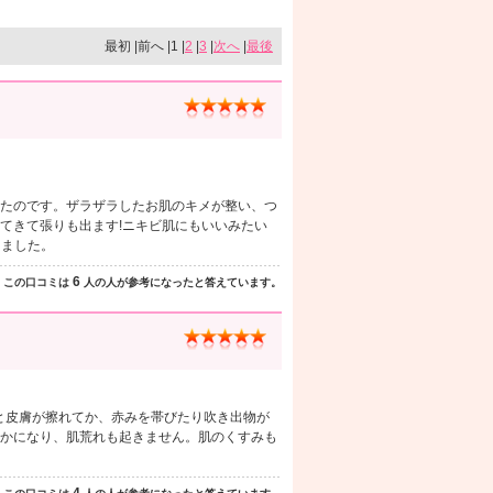
最初 |前へ |1 |
2
|
3
|
次へ
|
最後
たのです。ザラザラしたお肌のキメが整い、つ
てきて張りも出ます!ニキビ肌にもいいみたい
えました。
6
この口コミは
人の人が参考になったと答えています。
クと皮膚が擦れてか、赤みを帯びたり吹き出物が
かになり、肌荒れも起きません。肌のくすみも