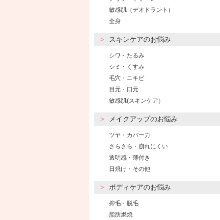
敏感肌（デオドラント）
全身
スキンケアのお悩み
シワ・たるみ
シミ・くすみ
毛穴・ニキビ
目元・口元
敏感肌(スキンケア）
メイクアップのお悩み
ツヤ・カバー力
さらさら・崩れにくい
透明感・薄付き
日焼け・その他
ボディケアのお悩み
抑毛・脱毛
脂肪燃焼