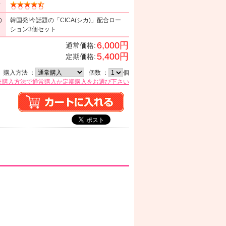
ミ
の
韓国発!今話題の「CICA(シカ)」配合ロー
ション3個セット
6,000円
通常価格:
5,400円
定期価格:
購入方法 ：
個数 ：
個
※購入方法で通常購入か定期購入をお選び下さい