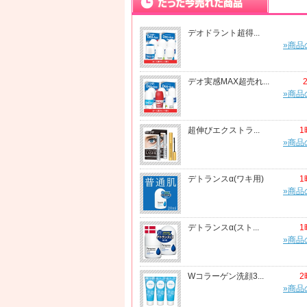
デオドラント超得...
»商品
デオ実感MAX超売れ...
»商品
超伸びエクストラ...
1
»商品
デトランスα(ワキ用)
1
»商品
デトランスα(スト...
1
»商品
Wコラーゲン洗顔3...
2
»商品