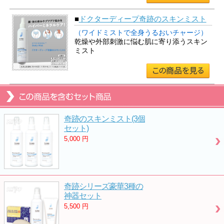
■
ドクターディープ奇跡のスキンミスト
（ワイドミストで全身うるおいチャージ）
乾燥や外部刺激に悩む肌に寄り添うスキン
ミスト
奇跡のスキンミスト(3個
セット)
5,000
円
奇跡シリーズ豪華3種の
神器セット
5,500
円