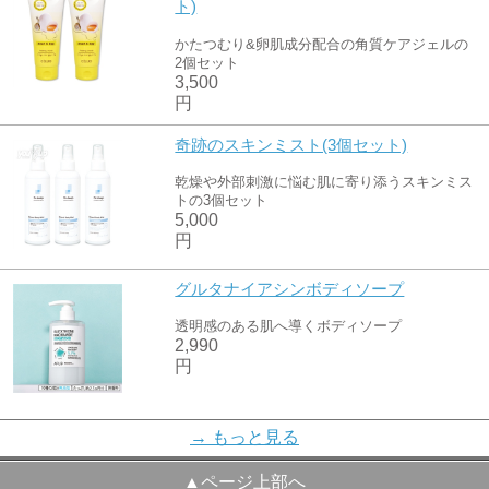
ト)
かたつむり&卵肌成分配合の角質ケアジェルの
2個セット
3,500
円
奇跡のスキンミスト(3個セット)
乾燥や外部刺激に悩む肌に寄り添うスキンミス
トの3個セット
5,000
円
グルタナイアシンボディソープ
透明感のある肌へ導くボディソープ
2,990
円
ドクターディープ奇跡のオールインワン
→ もっと見る
歯磨き
▲ページ上部へ