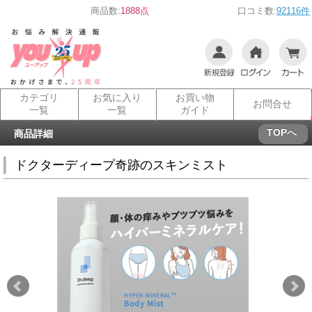
商品数:
1888点
口コミ数:
92116件
カテゴリ
お気に入り
お買い物
お問合せ
一覧
一覧
ガイド
TOPへ
商品詳細
ドクターディープ奇跡のスキンミスト