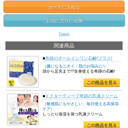
カートに入れる
お気に入りに追加
Tweet
関連商品
■
奇跡のオールインワン石鹸(プラス)
（嫌になるニオイ・肌のお悩みに!）
頭から足先まで!?全身使える奇跡の石鹸!
■
ドクターディープ奇跡の乳液クリーム
（敏感肌にもやさしい、毎日使える高保湿
ケア）
しっとり保湿を保つ乳液クリーム