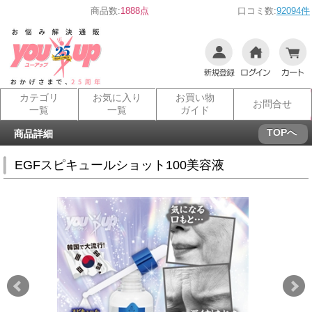
商品数:
1888点
口コミ数:
92094件
カテゴリ
お気に入り
お買い物
お問合せ
一覧
一覧
ガイド
TOPへ
商品詳細
EGFスピキュールショット100美容液