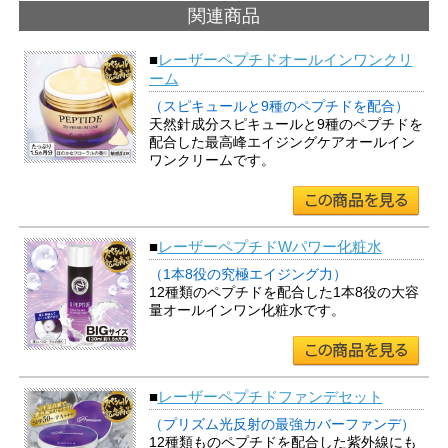
関連商品
■
レーザーペプチドオールインワンクリ
ーム
（スピキュールと9種のペプチドを配合）
天然針成分スピキュールと9種のペプチドを
配合した最高峰エイジングケアオールイン
ワンクリームです。
■
レーザーペプチドWパワー化粧水
（1本8役の究極エイジング力）
12種類のペプチドを配合した1本8役の大容
量オールインワン化粧水です。
■
レーザーペプチドファンデセット
（プリズム光反射の最強カバーファンデ）
12種類ものペプチドを配合した紫外線にも