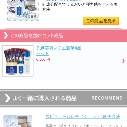
針成分配合でうるおいと弾力感を与える美
容液
先進美容ステム豪華4点
セット
6,500
円
スピキュールレチノショット180美容液
美容ケア後のようなスピキュールレチノショッ