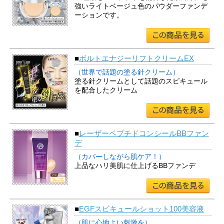
強いライトベージュ色のパウダーファンデ
ーションです。
■
ボルトエナジーリフトクリームEX
（世界で話題の塗る針クリーム）
塗る針クリームとして話題のスピキュール
を配合したクリーム
■
レーザーペプチドコンシールBBファン
デ
（カバーしながら肌ケア！）
上品なハリ美肌に仕上げるBBファンデ
■
EGFスピキュールショット100美容液
（肌に心地よい刺激を）