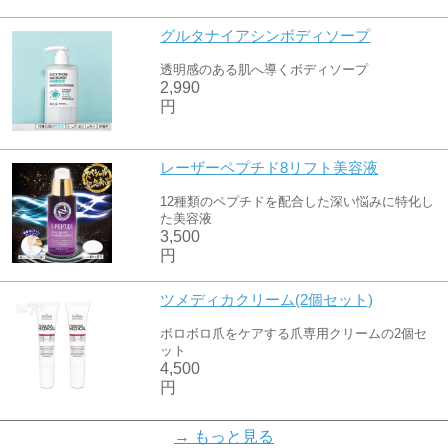
グルタナイアシンボディソープ
透明感のある肌へ導くボディソープ
2,990
円
レーザーペプチド8リフト美容液
12種類のペプチドを配合した深い悩みに特化し
た美容液
3,500
円
ツメディカクリーム(2個セット)
ボロボロ爪をケアする爪専用クリームの2個セ
ット
4,500
円
超特効痩・痩・痩(2箱セット)
→ もっと見る