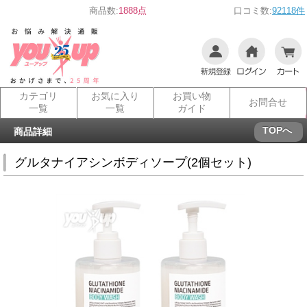
商品数:
1888点
口コミ数:
92118件
カテゴリ
お気に入り
お買い物
お問合せ
一覧
一覧
ガイド
TOPへ
商品詳細
グルタナイアシンボディソープ(2個セット)