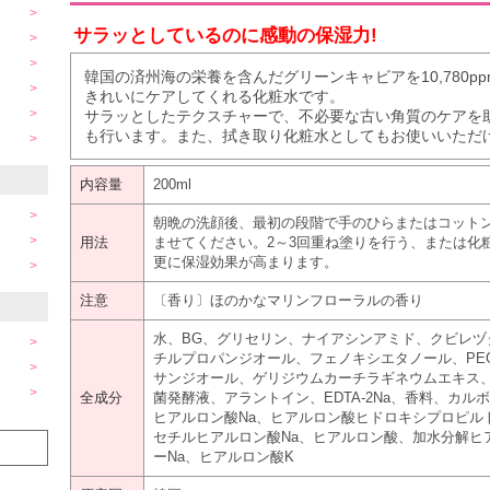
サラッとしているのに感動の保湿力!
韓国の済州海の栄養を含んだグリーンキャビアを10,780
きれいにケアしてくれる化粧水です。
サラッとしたテクスチャーで、不必要な古い角質のケアを
も行います。また、拭き取り化粧水としてもお使いいただ
内容量
200ml
朝晩の洗顔後、最初の段階で手のひらまたはコット
用法
ませてください。2～3回重ね塗りを行う、または化
更に保湿効果が高まります。
注意
〔香り〕ほのかなマリンフローラルの香り
水、BG、グリセリン、ナイアシンアミド、クビレヅタエキ
チルプロパンジオール、フェノキシエタノール、PEG-
サンジオール、ゲリジウムカーチラギネウムエキス
全成分
菌発酵液、アラントイン、EDTA-2Na、香料、カ
ヒアルロン酸Na、ヒアルロン酸ヒドロキシプロピル
セチルヒアルロン酸Na、ヒアルロン酸、加水分解ヒ
ーNa、ヒアルロン酸K