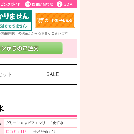
5%前後(関税）の税金がかかる場合がございます
セット
SALE
水
名
グリーンキャビアエンリッチ化粧水
口コミ：11件
平均評価：4.5