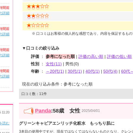
時間前
の詳細
時間前
※ 口コミはお客様の個人的な感想であり、内容を保証するも
の詳細
▼口コミの絞り込み
時間前
の詳細
評価
：
参考になった順
|
評価の高い順
|
評価の低い順
性別
：
女性(11)
| 男性(0)
時間前
年齢
：
～20代(1)
|
30代(1)
|
40代(1)
|
50代(4)
|
60代～
の詳細
現在の絞り込み条件：参考になった順
口コミ数：11件
Panda
:58歳 女性
2025/04/01
5 11:20
グリーンキャビアエンリッチ化粧水 もっちり肌に
を読む
3本目の使用中ですが、現在ではなくてはならないものとなり、クレン