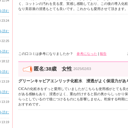
4 11:04
く、コットンの汚れを見る度、実感し感動しており、この後の導入化粧
なり美容液の浸透もとても良いです。これからも愛用させて頂きます。
を読む
3 23:24
を読む
3 22:25
を読む
この口コミは参考になりましたか？
参考になった
|
報告
3 18:12
匿名:38歳 女性
2025/02/03
を読む
グリーンキャビアエンリッチ化粧水 浸透がよく保湿力があ
3 13:19
CICAの化粧水をずっと愛用していましたがこちらも使用感がとても良
を読む
がある感触もあり、浸透がよく、重ね付けすると肌の奥からしっかり保
らっとしているので後につけるものにも影響しません。乾燥する時期に
3 13:19
おすすめです。
を読む
3 13:19