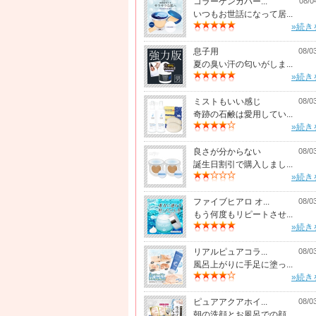
コラーゲンカバー...
08/0
いつもお世話になって居...
»続き
息子用
08/0
夏の臭い汗の匂いがしま...
»続き
ミストもいい感じ
08/0
奇跡の石鹸は愛用してい...
»続き
良さが分からない
08/0
誕生日割引で購入しまし...
»続き
ファイブヒアロ オ...
08/0
もう何度もリピートさせ...
»続き
リアルピュアコラ...
08/0
風呂上がりに手足に塗っ...
»続き
ピュアアクアホイ...
08/0
朝の洗顔とお風呂での顔...