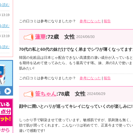
を読む
3 13:19
この口コミは参考になりましたか？
参考になった
|
報告
を読む
蓮華
:72歳 女性
3 13:19
2024/06/30
を読む
70代の私と60代の妹だけでなく弟までシワが薄くなってます
韓国の化粧品は日本じゃ配合できない高濃度の凄い成分が入っていると
を期待を込めて使ってみたら、もう最高です!私、妹、弟の3人で使い
肌みたい!
この口コミは参考になりましたか？
参考になった
|
報告
笹ちゃん
:78歳 女性
2024/06/29
顔中に潤いとハリが巡ってキレイになっていくのが楽しみに!
しっかり手で馴染ませて使っています。敏感肌ですが、肌刺激も無く、
効で肌が潤ってくれます。こんなハリは初めてで、正直今まで使ってい
違いで感動です!