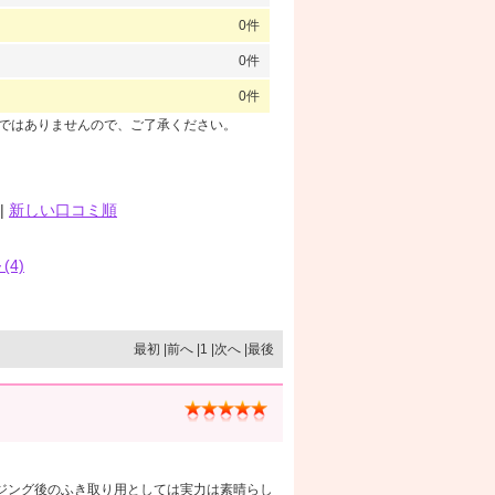
0件
0件
0件
のではありませんので、ご了承ください。
|
新しい口コミ順
(4)
最初 |前へ |1 |次へ |最後
ジング後のふき取り用としては実力は素晴らし