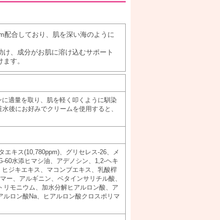
ppm配合しており、肌を深い海のように
助け、成分がお肌に溶け込むサポート
けます。
ンに適量を取り、肌を軽く叩くように馴染
粧水後にお好みでクリームを使用すると、
ス(10,780ppm)、グリセレス-26、メ
60水添ヒマシ油、アデノシン、1,2-ヘキ
、ヒジキエキス、マコンブエキス、乳酸桿
ルボマー、アルギニン、ベタインサリチル酸、
トリモニウム、加水分解ヒアルロン酸、ア
アルロン酸Na、ヒアルロン酸クロスポリマ