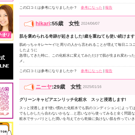
この口コミは参考になりましたか？
参考になった
|
報告
hikari
:55歳 女性
2024/06/07
肌を褒められる奇跡が起きました!歳を重ねても使い続けます
肌めっちゃキレ〜〜イ!と周りの人から言われることが増えて毎日ニコ
したように
急増してきた時に、この化粧水に変えてみただけで肌が生まれ変わった
メ。
この口コミは参考になりましたか？
参考になった
|
報告
ニーヤ
:29歳 女性
2025/01/16
グリーンキャビアエンリッチ化粧水 スッと浸透します!
スッと浸透します!使い慣れた化粧水でも肌のコンディションによって
でもしかしたら合わないかもな…と思いながら使ってみると全く問題な
粧水でサッパリとした潤いを与えてから乾燥に負けない肌を作っていき