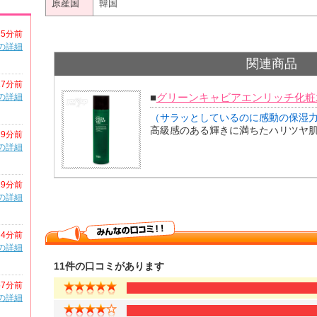
原産国
韓国
5分前
の詳細
関連商品
27分前
■
グリーンキャビアエンリッチ化粧
の詳細
（サラッとしているのに感動の保湿
高級感のある輝きに満ちたハリツヤ
29分前
の詳細
29分前
の詳細
34分前
の詳細
11件の口コミがあります
57分前
の詳細