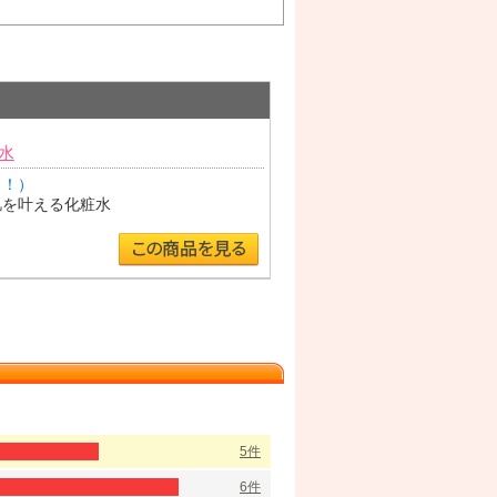
水
力！）
肌を叶える化粧水
5件
6件