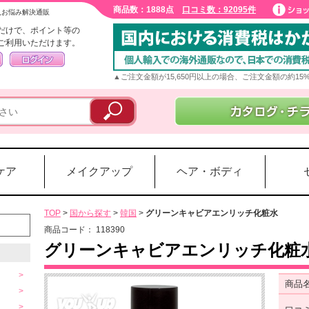
商品数：1888点
口コミ数：92095件
入お悩み解決通販
だけで、ポイント等の
ご利用いただけます。
▲ご注文金額が15,650円以上の場合、ご注文金額の約1
ケア
メイクアップ
ヘア・ボディ
TOP
>
国から探す
>
韓国
>
グリーンキャビアエンリッチ化粧水
商品コード：
118390
グリーンキャビアエンリッチ化粧
商品