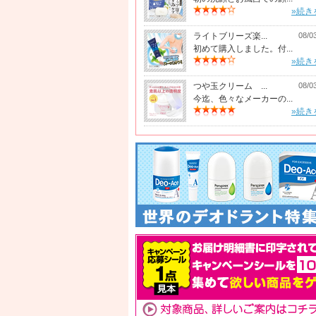
»続き
ライトブリーズ楽...
08/0
初めて購入しました。付...
»続き
つや玉クリーム ...
08/0
今迄、色々なメーカーの...
»続き