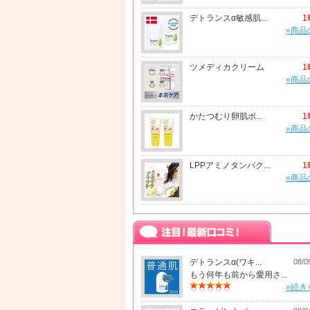
デトランスα敏感肌...
1
»商品
ツメディカクリーム
1
»商品
かたつむり卵肌ポ...
1
»商品
LPPアミノタンパク...
1
»商品
デトランスα(ワキ...
08/0
もう何年も前から愛用さ...
»続き