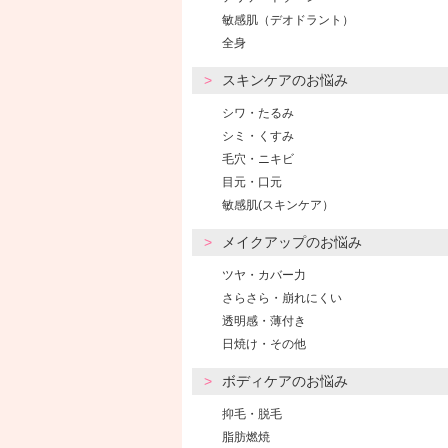
敏感肌（デオドラント）
全身
スキンケアのお悩み
シワ・たるみ
シミ・くすみ
毛穴・ニキビ
目元・口元
敏感肌(スキンケア）
メイクアップのお悩み
ツヤ・カバー力
さらさら・崩れにくい
透明感・薄付き
日焼け・その他
ボディケアのお悩み
抑毛・脱毛
脂肪燃焼