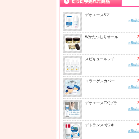
デオエース&ア...
»商品
Wかたつむりオール...
»商品
スピキュールレチ...
»商品
コラーゲンカバー...
»商品
デオエースEX(プラ...
»商品
デトランスα(ワキ...
»商品