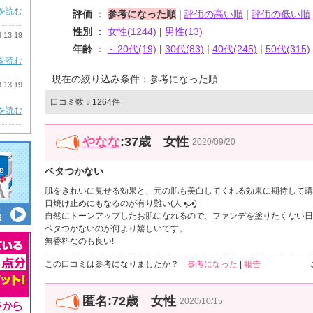
を読む
評価
：
参考になった順
|
評価の高い順
|
評価の低い順
性別
：
女性(1244)
|
男性(13)
3 13:19
年齢
：
～20代(19)
|
30代(83)
|
40代(245)
|
50代(315)
を読む
現在の絞り込み条件：参考になった順
3 13:19
口コミ数：1264件
を読む
やなな
:37歳 女性
2020/09/20
ベタつかない
肌をきれいに見せる効果と、元の肌も美白してくれる効果に期待して購
日焼け止めにもなるのが有り難い(人 •͈ᴗ•͈)
自然にトーンアップしたお肌になれるので、ファンデを塗りたくない日
ベタつかないのが何より嬉しいです。
無香料なのも良い!
この口コミは参考になりましたか？
参考になった
|
報告
匿名:72歳 女性
2020/10/15