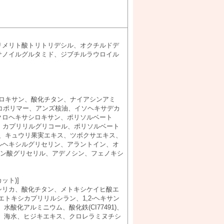
リメリト酸トリトリデシル、オクチルドデ
サノイルグルタミド、ジブチルラウロイル
ロキサン、酸化チタン、ナイアシンアミ
)コポリマー、アンズ核油、イソヘキサデカ
クロヘキサシロキサン、ポリソルベート
、カプリリルグリコール、ポリソルベート
ス、キュウリ果実エキス、ツボクサエキス、
ルヘキシルグリセリン、アラントイン、オ
プリン酸グリセリル、アデノシン、フェノキシ
ット)]
シリカ、酸化チタン、メトキシケイヒ酸エ
トキシカプリリルシラン、1,2-ヘキサン
、水酸化アルミニウム、酸化鉄(CI77491)、
香料、海水、ヒジキエキス、クロレラミヌチシ