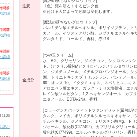
[魔法の落ちないグロウリップ]
注意
〔色〕顔を明るくするピンク色
時間前
※付ける人によって色味は変化します。
の詳細
[魔法の落ちないグロウリップ]
パルミチン酸エチルヘキシル、ポリイソブテン、ト
時間前
カノール、イソステアリン酸、ジブチルエチルヘキ
の詳細
グルタミド、ゴールド、香料、赤218
時間前
[つや玉クリーム]
の詳細
水、BG、グリセリン、ジメチコン、シクロペンタシ
ド、(アクリル酸Na/アクリロイルジメチルタウリン
ン、ジメチコノール、メチルプロパンジオール、シ
時間前
80、トリエトキシカプリリルシラン、パンテノール
の詳細
全成分
60、オレス-10、ドクダミエキス、スベリヒユエキ
アロエベラ葉エキス、ガラクトミセス培養液、エチ
レイン酸ソルビタン、1,2-ヘキサンジオール、カ
エタノール、EDTA-2Na、香料
[コラーゲンカバーフィットファンデセット(最強UVカ
タルク、マイカ、ポリメチルシルセスキオキサン、
5 11:20
チルヘキシル、ジメチコン、ミリスチン酸Mg、トリエ
ジオール、酸化鉄(CI77492)、カプリリルグリコール
を読む
酸化鉄(CI77499)、エチルヘキシルグリセリン、