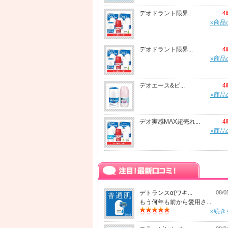
デオドラント限界...
4
»商品
デオドラント限界...
4
»商品
デオエース&ピ...
4
»商品
デオ実感MAX超売れ...
4
»商品
デトランスα(ワキ...
08/0
もう何年も前から愛用さ...
»続き