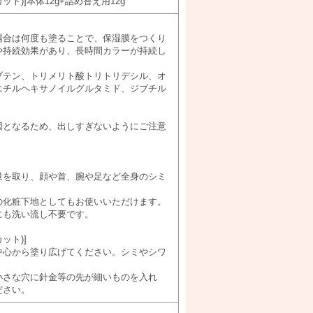
ト)]本体12g+詰め替え用12g
場合は何度も塗ることで、保湿膜をつくり
や持続効果があり、長時間カラーが持続し
ブテン、トリメリト酸トリトリデシル、オ
エチルヘキサノイルグルタミド、ジブチル
因となるため、出しすぎないようにご注意
量を取り、顔や首、腕や足など全身のシミ
の化粧下地としてもお使いいただけます。
にも洗い流し不要です。
ット)]
中心から塗り広げてください。シミやシワ
小さな穴に針金等の先が細いものを入れ
ださい。