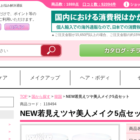
商品数：1888点
口コミ数：92094件
入お悩み解決通販
だけで、ポイント等の
ご利用いただけます。
▲ご注文金額が15,650円以上の場合、ご注文金額の約1
ケア
メイクアップ
ヘア・ボディ
TOP
>
国から探す
>
韓国
>
NEW若見えツヤ美人メイク5点セット
商品コード：
118494
NEW若見えツヤ美人メイク5点セ
商品