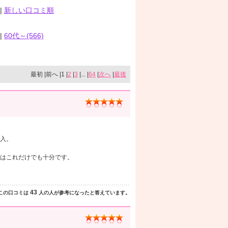
|
新しい口コミ順
|
60代～(566)
最初 |前へ |1 |
2
|
3
|... |
64
|
次へ
|
最後
入。
はこれだけでも十分です。
43
この口コミは
人の人が参考になったと答えています。