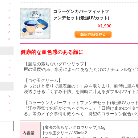
コラーゲンカバーフィットフ
ァンデセット(最強UVカット)
¥1,990
健康的な血色感のある顔に
【魔法の落ちないグロウリップ】
唇の温度やph、水分によってあなただけのナチュラルなピ
【つや玉クリーム】
さっとひと塗りで肌表面のくすみを取り去り、瞬時に肌を
浸透させる「くすみ予防」を同時に叶えるダブルホワイト
【コラーゲンカバーフィットファンデセット(最強UVカット
「汗や湿気で化粧がぐちゃぐちゃ…」「日焼け止めはベタ
る」等のメイク事情を救うべく、待望のコラーゲン配合パ
[魔法の落ちないグロウリップ]4.5g
内容量
[つや玉クリーム]50ml×2