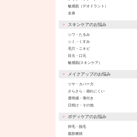
敏感肌（デオドラント）
全身
スキンケアのお悩み
シワ・たるみ
シミ・くすみ
毛穴・ニキビ
目元・口元
敏感肌(スキンケア）
メイクアップのお悩み
ツヤ・カバー力
さらさら・崩れにくい
透明感・薄付き
日焼け・その他
ボディケアのお悩み
抑毛・脱毛
脂肪燃焼