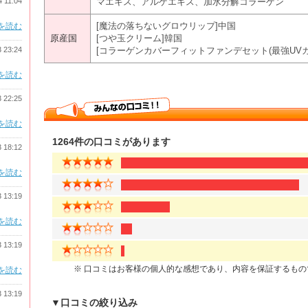
4 11:04
マエキス、アルゲエキス、加水分解コラーゲン
[魔法の落ちないグロウリップ]中国
を読む
原産国
[つや玉クリーム]韓国
3 23:24
[コラーゲンカバーフィットファンデセット(最強UVカ
を読む
3 22:25
を読む
1264件の口コミがあります
3 18:12
を読む
3 13:19
を読む
3 13:19
※ 口コミはお客様の個人的な感想であり、内容を保証するも
を読む
3 13:19
▼口コミの絞り込み