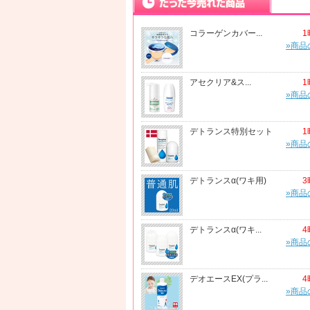
コラーゲンカバー...
1
»商品
アセクリア&ス...
1
»商品
デトランス特別セット
1
»商品
デトランスα(ワキ用)
3
»商品
デトランスα(ワキ...
4
»商品
デオエースEX(プラ...
4
»商品