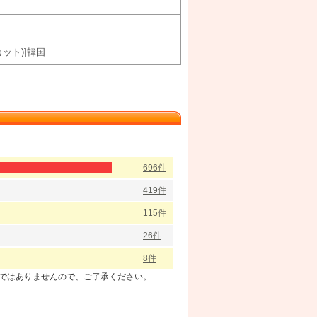
ット)]韓国
696件
419件
115件
26件
8件
のではありませんので、ご了承ください。