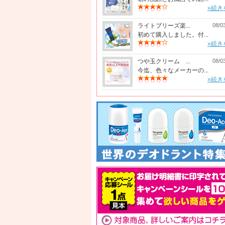
»続き
ライトブリーズ楽...
08/0
初めて購入しました。付...
»続き
つや玉クリーム ...
08/0
今迄、色々なメーカーの...
»続き