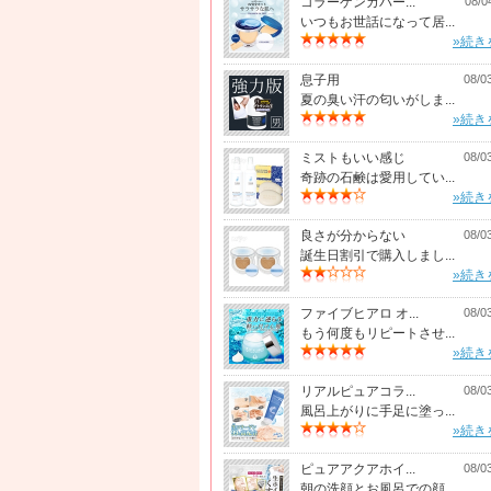
コラーゲンカバー...
08/0
いつもお世話になって居...
»続き
息子用
08/0
夏の臭い汗の匂いがしま...
»続き
ミストもいい感じ
08/0
奇跡の石鹸は愛用してい...
»続き
良さが分からない
08/0
誕生日割引で購入しまし...
»続き
ファイブヒアロ オ...
08/0
もう何度もリピートさせ...
»続き
リアルピュアコラ...
08/0
風呂上がりに手足に塗っ...
»続き
ピュアアクアホイ...
08/0
朝の洗顔とお風呂での顔...