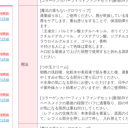
[コラーゲンカバーフィットファンデセット(最強UVカッ
[魔法の落ちないグロウリップ]
時間前
適量繰り出し、ご使用ください。唇が乾燥している
の詳細
唇をケアします。重ね塗りをすることで、保湿効果
ます。
〔主成分〕パルミチン酸エチルヘキシル、ポリイソ
時間前
クチルドデカノール、イソステアリン酸、ジブチル
の詳細
ラウロイルグルタミド、ゴールド、香料
※付ける人によって色味は変化します。
※口紅を最後まで上げた状態で使用すると折れる原
時間前
ください。
の詳細
用法
[つや玉クリーム]
朝晩の洗顔後、化粧水や美容液で肌を整えた後、適
時間前
やくすみが気になる部分に塗り広げてください。
の詳細
※全身の気になる部分にお使いいただけます。日中
※紫外線カット効果がございますが、夜のご使用時
時間前
[コラーゲンカバーフィットファンデセット(最強UVカ
の詳細
ベースメイクの最後の段階でパフに適量取り、顔の
が気になる箇所は重ね付けしてください。
〔レフィルの交換方法〕本体容器を裏返し、底面の
時間前
て、レフィル部分を押し上げて外し、入れ替えてく
の詳細