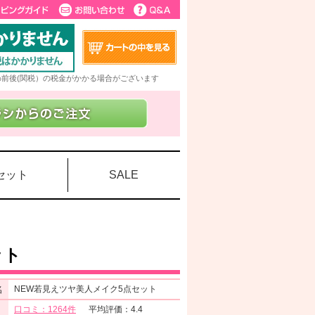
5%前後(関税）の税金がかかる場合がございます
セット
SALE
ット
名
NEW若見えツヤ美人メイク5点セット
口コミ：1264件
平均評価：4.4