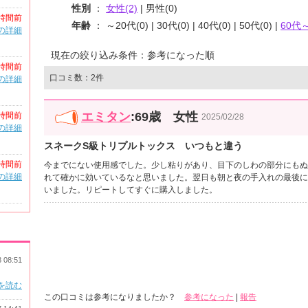
性別
：
女性(2)
| 男性(0)
時間前
年齢
： ～20代(0) | 30代(0) | 40代(0) | 50代(0) |
60代～
の詳細
現在の絞り込み条件：参考になった順
時間前
口コミ数：2件
の詳細
エミタン
:69歳 女性
時間前
2025/02/28
の詳細
スネークS級トリプルトックス いつもと違う
時間前
今までにない使用感でした。少し粘りがあり、目下のしわの部分にもぬ
の詳細
れて確かに効いているなと思いました。翌日も朝と夜の手入れの最後に
いました。リピートしてすぐに購入しました。
8 08:51
を読む
この口コミは参考になりましたか？
参考になった
|
報告