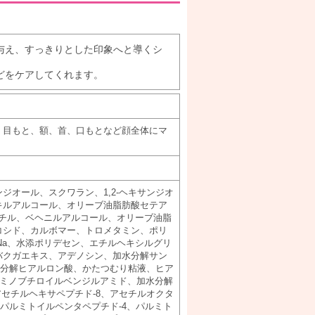
与え、すっきりとした印象へと導くシ
どをケアしてくれます。
、目もと、額、首、口もとなど顔全体にマ
ジオール、スクワラン、1,2-ヘキサンジオ
キルアルコール、オリーブ油脂肪酸セテア
メチル、ベヘニルアルコール、オリーブ油脂
コシド、カルボマー、トロメタミン、ポリ
Na、水添ポリデセン、エチルヘキシルグリ
バクガエキス、アデノシン、加水分解サン
加水分解ヒアルロン酸、かたつむり粘液、ヒア
アミノブチロイルベンジルアミド、加水分解
アセチルヘキサペプチド-8、アセチルオクタ
、パルミトイルペンタペプチド-4、パルミト