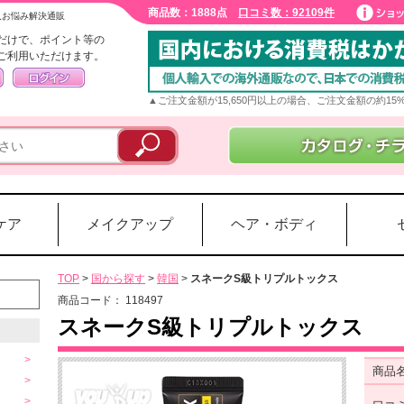
商品数：1888点
口コミ数：92109件
入お悩み解決通販
だけで、ポイント等の
ご利用いただけます。
▲ご注文金額が15,650円以上の場合、ご注文金額の約1
ケア
メイクアップ
ヘア・ボディ
TOP
>
国から探す
>
韓国
>
スネークS級トリプルトックス
商品コード：
118497
スネークS級トリプルトックス
商品