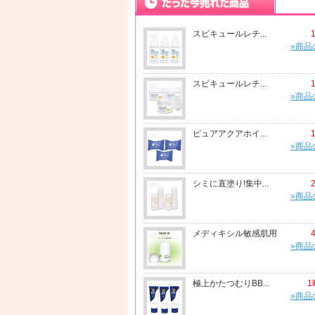
スピキュールレチ...
»商品
スピキュールレチ...
»商品
ピュアアクアホイ...
»商品
シミに直塗り!集中...
»商品
メディキシル敏感肌用
»商品
極上かたつむりBB...
1
»商品