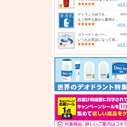
口コミ:3件
口コミ:3件
»続き
デトランスα(ワキ...
08/0
もう何年も前から愛用さ...
»続き
コラーゲンカバー...
08/0
いつもお世話になって居...
»続き