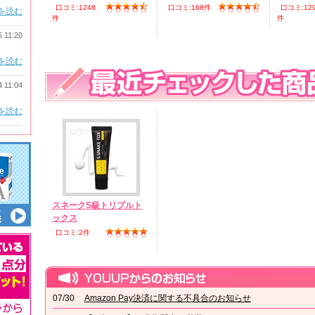
口コミ:1248
口コミ:168件
口コミ:12
を読む
件
件
5 11:20
を読む
4 11:04
を読む
スネークS級トリプルト
ックス
口コミ:2件
07/30
Amazon Pay決済に関する不具合のお知らせ