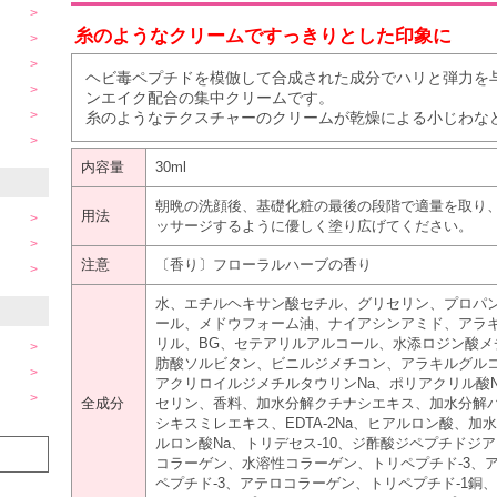
糸のようなクリームですっきりとした印象に
ヘビ毒ペプチドを模倣して合成された成分でハリと弾力を
ンエイク配合の集中クリームです。
糸のようなテクスチャーのクリームが乾燥による小じわな
内容量
30ml
朝晩の洗顔後、基礎化粧の最後の段階で適量を取り
用法
ッサージするように優しく塗り広げてください。
注意
〔香り〕フローラルハーブの香り
水、エチルヘキサン酸セチル、グリセリン、プロパン
ール、メドウフォーム油、ナイアシンアミド、アラ
リル、BG、セテアリルアルコール、水添ロジン酸
肪酸ソルビタン、ビニルジメチコン、アラキルグル
アクリロイルジメチルタウリンNa、ポリアクリル酸
全成分
セリン、香料、加水分解クチナシエキス、加水分解
シキスミレエキス、EDTA-2Na、ヒアルロン酸、
ルロン酸Na、トリデセス-10、ジ酢酸ジペプチドジ
コラーゲン、水溶性コラーゲン、トリペプチド-3、
ペプチド-3、アテロコラーゲン、トリペプチド-1銅