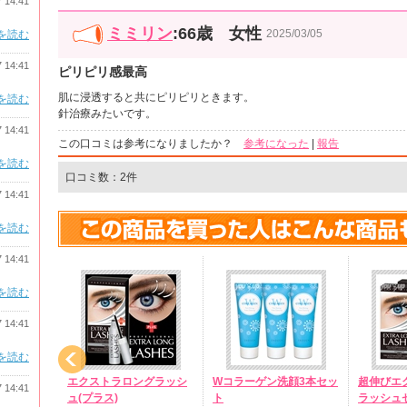
7 14:41
ミミリン
:66歳 女性
2025/03/05
を読む
7 14:41
ピリピリ感最高
肌に浸透すると共にピリピリときます。
を読む
針治療みたいです。
7 14:41
この口コミは参考になりましたか？
参考になった
|
報告
を読む
口コミ数：2件
7 14:41
を読む
7 14:41
を読む
7 14:41
を読む
ソソーム粒
エクストラロングラッシ
Wコラーゲン洗顔3本セッ
超伸びエ
7 14:41
ュ(プラス)
ト
ラッシュ