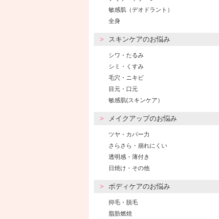
敏感肌（デオドラント）
全身
スキンケアのお悩み
シワ・たるみ
シミ・くすみ
毛穴・ニキビ
目元・口元
敏感肌(スキンケア）
メイクアップのお悩み
ツヤ・カバー力
さらさら・崩れにくい
透明感・薄付き
日焼け・その他
ボディケアのお悩み
抑毛・脱毛
脂肪燃焼