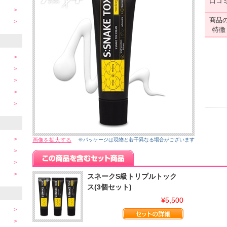
口コ
商品
特徴
画像を拡大する
※パッケージは現物と若干異なる場合がございます
スネークS級トリプルトック
ス(3個セット)
¥5,500