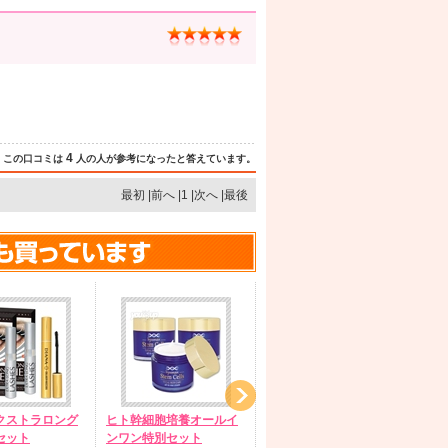
4
この口コミは
人の人が参考になったと答えています。
最初 |前へ |1 |次へ |最後
クストラロング
ヒト幹細胞培養オールイ
ナイアシンアミド10%高
PD
セット
ンワン特別セット
濃度美白液
口コ