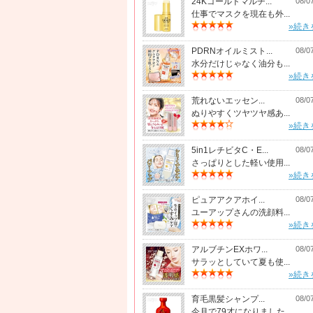
24Kゴールドマルチ...
08/0
仕事でマスクを現在も外...
»続き
PDRNオイルミスト...
08/0
水分だけじゃなく油分も...
»続き
荒れないエッセン...
08/0
ぬりやすくツヤツヤ感あ...
»続き
5in1レチビタC・E...
08/0
さっぱりとした軽い使用...
»続き
ピュアアクアホイ...
08/0
ユーアップさんの洗顔料...
»続き
アルブチンEXホワ...
08/0
サラッとしていて夏も使...
»続き
コラーゲン目袋ローリン
Wコラーゲン日焼け止め
PDRN &エク
育毛黒髪シャンプ...
08/0
グセラム(2個セット)
UVクリーム
カプセル美容液
今月で79才になりました...