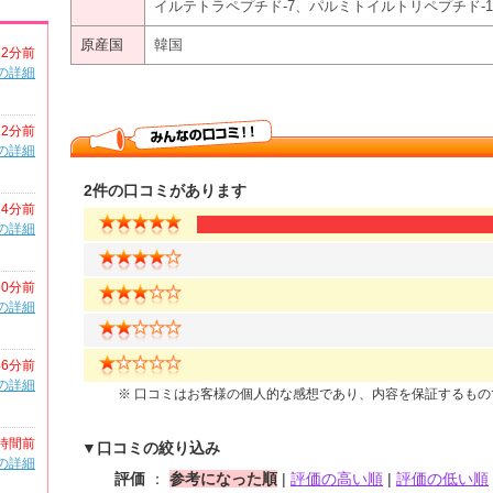
イルテトラペプチド-7、パルミトイルトリペプチド-1
原産国
韓国
12分前
の詳細
12分前
の詳細
2件の口コミがあります
14分前
の詳細
20分前
の詳細
46分前
の詳細
※ 口コミはお客様の個人的な感想であり、内容を保証するも
時間前
▼口コミの絞り込み
の詳細
評価
：
参考になった順
|
評価の高い順
|
評価の低い順