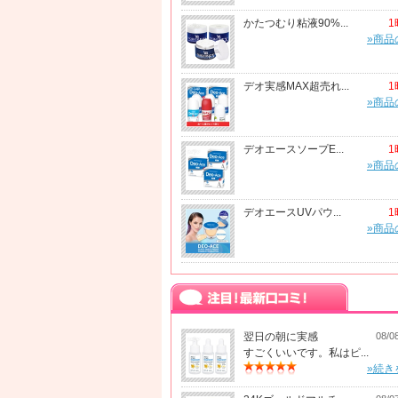
かたつむり粘液90%...
1
»商品
デオ実感MAX超売れ...
1
»商品
デオエースソープE...
1
»商品
デオエースUVパウ...
1
»商品
翌日の朝に実感
08/0
すごくいいです。私はピ...
»続き