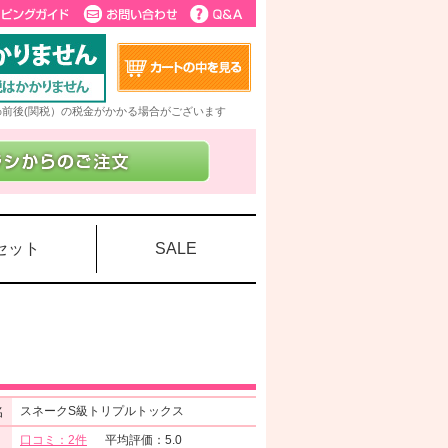
5%前後(関税）の税金がかかる場合がございます
セット
SALE
名
スネークS級トリプルトックス
口コミ：2件
平均評価：5.0