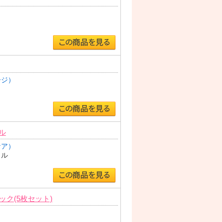
ージ）
ル
ケア）
ェル
ク(5枚セット)
）