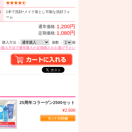
ミ
の
1本で洗顔+メイク落とし可能な洗顔フォ
ーム
1,200円
通常価格:
1,080円
定期価格:
購入方法 ：
個数 ：
個
※購入方法で通常購入か定期購入をお選び下さい
25周年コラーゲン2500セット
¥2,500