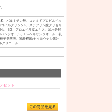
す。
化K、パルミチン酸、コカミドプロピルベタ
ココイルグリシンK、ステアリン酸グリセリ
A-2Na、BG、アロエベラ葉エキス、加水分解
パンジオール、1,2-ヘキサンジオール、乳
ギ種子発酵液、乳酸桿菌/セイヨウナシ果汁
ルグリコール
デセット
）