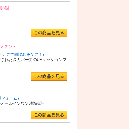
)5個
ファンデ
ァンデで肌悩みをケア！）
された高カバー力のUVクッションフ
顔フォーム）
のオールインワン洗顔誕生