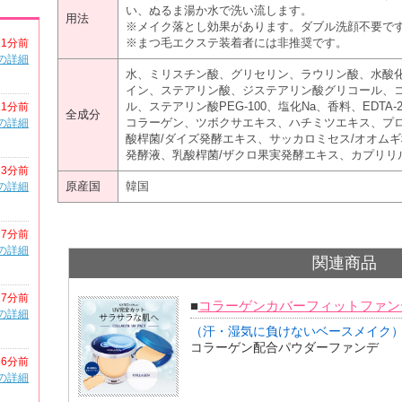
い、ぬるま湯か水で洗い流します。
用法
※メイク落とし効果があります。ダブル洗顔不要で
※まつ毛エクステ装着者には非推奨です。
11分前
の詳細
水、ミリスチン酸、グリセリン、ラウリン酸、水酸
イン、ステアリン酸、ジステアリン酸グリコール、
ル、ステアリン酸PEG-100、塩化Na、香料、EDT
11分前
全成分
コラーゲン、ツボクサエキス、ハチミツエキス、プロ
の詳細
酸桿菌/ダイズ発酵エキス、サッカロミセス/オオム
発酵液、乳酸桿菌/ザクロ果実発酵エキス、カプリリ
13分前
原産国
韓国
の詳細
17分前
の詳細
関連商品
27分前
■
コラーゲンカバーフィットファン
の詳細
（汗・湿気に負けないベースメイク
コラーゲン配合パウダーファンデ
56分前
の詳細