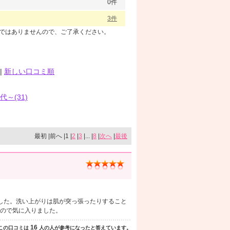
0件
3件
のではありませんので、ご了承ください。
|
新しい口コミ順
0代～(31)
最初 |前へ |1 |
2
|
3
|... |
8
|
次へ
|
最後
した。洗い上がりは肌が突っ張ったりすること
ので気に入りました。
16
この口コミは
人の人が参考になったと答えています。