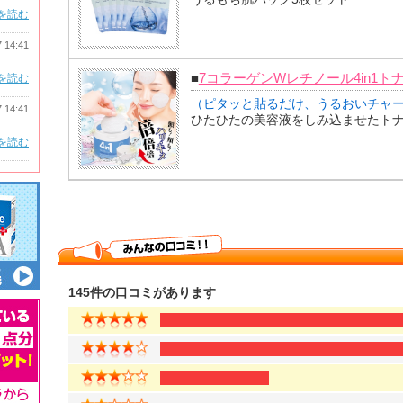
を読む
7 14:41
■
7コラーゲンWレチノール4in1ト
を読む
（ピタッと貼るだけ、うるおいチャ
7 14:41
ひたひたの美容液をしみ込ませたト
を読む
145件の口コミがあります