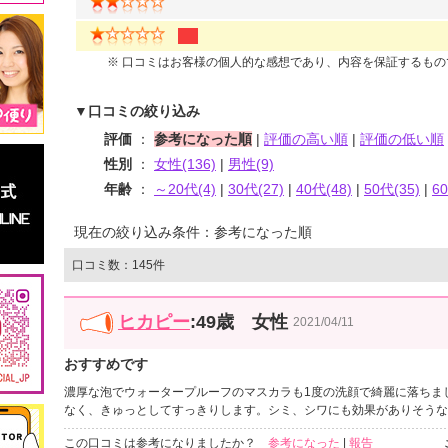
※ 口コミはお客様の個人的な感想であり、内容を保証するも
▼口コミの絞り込み
評価
：
参考になった順
|
評価の高い順
|
評価の低い順
性別
：
女性(136)
|
男性(9)
年齢
：
～20代(4)
|
30代(27)
|
40代(48)
|
50代(35)
|
6
現在の絞り込み条件：参考になった順
口コミ数：145件
ヒカピー
:49歳 女性
2021/04/11
おすすめです
濃厚な泡でウォータープルーフのマスカラも1度の洗顔で綺麗に落ちま
なく、きゅっとしてすっきりします。シミ、シワにも効果がありそうな
この口コミは参考になりましたか？
参考になった
|
報告