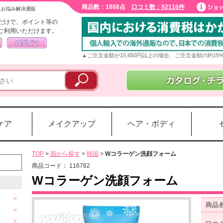
商品数：1888点
口コミ数：92116件
入お悩み解決通販
だけで、ポイント等の
ご利用いただけます。
▲ご注文金額が15,650円以上の場合、ご注文金額の約1
ケア
メイクアップ
ヘア・ボディ
TOP
>
国から探す
>
韓国
>
Wコラーゲン洗顔フォーム
商品コード：
116762
Wコラーゲン洗顔フォーム
商品