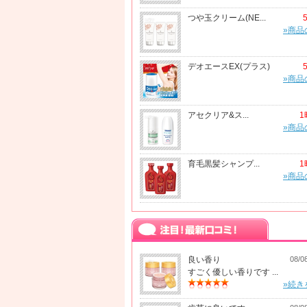
つや玉クリーム(NE...
»商品
デオエースEX(プラス)
»商品
アセクリア&ス...
1
»商品
育毛黒髪シャンプ...
1
»商品
良い香り
08/0
すごく優しい香りです ...
»続き