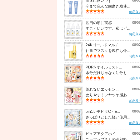
歯茎に良いです
08/0
今まで色んな歯磨き粉使...
»続き
翌日の朝に実感
08/0
すごくいいです。私はピ...
»続き
24Kゴールドマルチ...
08/0
仕事でマスクを現在も外...
»続き
PDRNオイルミスト...
08/0
水分だけじゃなく油分も...
»続き
荒れないエッセン...
08/0
ぬりやすくツヤツヤ感あ...
»続き
5in1レチビタC・E...
08/0
さっぱりとした軽い使用...
»続き
ピュアアクアホイ...
08/0
ユーアップさんの洗顔料...