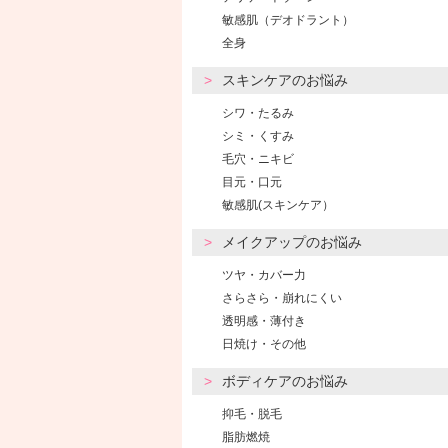
敏感肌（デオドラント）
全身
スキンケアのお悩み
シワ・たるみ
シミ・くすみ
毛穴・ニキビ
目元・口元
敏感肌(スキンケア）
メイクアップのお悩み
ツヤ・カバー力
さらさら・崩れにくい
透明感・薄付き
日焼け・その他
ボディケアのお悩み
抑毛・脱毛
脂肪燃焼