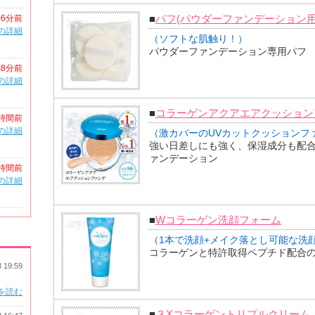
■
パフ(パウダーファンデーション用
56分前
の詳細
（ソフトな肌触り！）
パウダーファンデーション専用パフ
58分前
の詳細
■
コラーゲンアクアエアクッション
時間前
の詳細
（激カバーのUVカットクッションフ
強い日差しにも強く、保湿成分も配合
ァンデーション
時間前
の詳細
■
Wコラーゲン洗顔フォーム
（1本で洗顔+メイク落とし可能な洗
コラーゲンと特許取得ペプチド配合
8 19:59
を読む
■
３Xコラーゲントリプルクリーム