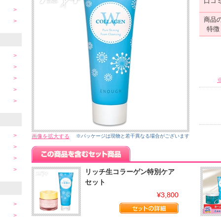
口コ
商品
特徴
画像を拡大する
※パッケージは現物と若干異なる場合がございます
リッチ生コラーゲン特別ケア
セット
¥3,800