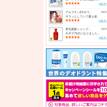
»続き
アルブチンEXホワ...
08/0
サラッとしていて夏も使...
»続き
育毛黒髪シャンプ...
08/0
今月で79才になりました...
»続き