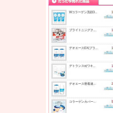
Wコラーゲン洗顔3...
»商品
ブライトニングク...
»商品
デオエースEX(プラ...
»商品
デトランスα(ワキ...
»商品
デオエース密着速...
»商品
コラーゲンカバー...
»商品