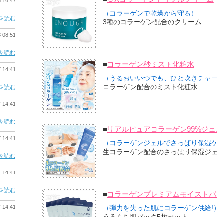
8 16:47
（コラーゲンで乾燥から守る）
を読む
3種のコラーゲン配合のクリーム
8 08:51
を読む
■
コラーゲン秒ミスト化粧水
7 14:41
（うるおいいつでも、ひと吹きチャ
コラーゲン配合のミスト化粧水
を読む
7 14:41
を読む
■
リアルピュアコラーゲン99%ジェ
7 14:41
（コラーゲンジェルでさっぱり保湿
生コラーゲン配合のさっぱり保湿ジ
を読む
7 14:41
を読む
■
コラーゲンプレミアムモイストパッ
7 14:41
（弾力を失った肌にコラーゲン供給!
うるもち肌パック5枚セット