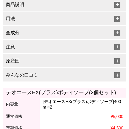
商品説明
用法
全成分
注意
原産国
みんなの口コミ
デオエースEX(プラス)ボディソープ(2個セット)
[デオエースEX(プラス)ボディソープ]400
内容量
ml×2
通常価格
¥5,000
定期価格
¥4,500