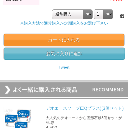
個
※購入方法で通常購入か定期購入をお選び下さい
カートに入れる
お気に入りに追加
Tweet
デオエースソープEX(プラス)(3個セット)
大人気のデオエースから固形石鹸3個セットが
登場!
4,500