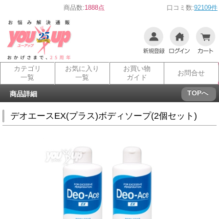
商品数:
1888点
口コミ数:
92109件
カテゴリ
お気に入り
お買い物
お問合せ
一覧
一覧
ガイド
TOPへ
商品詳細
デオエースEX(プラス)ボディソープ(2個セット)