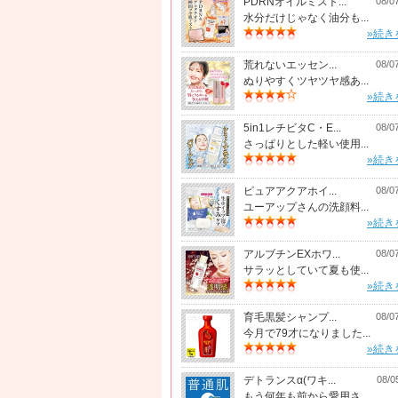
PDRNオイルミスト...
08/0
水分だけじゃなく油分も...
»続き
荒れないエッセン...
08/0
ぬりやすくツヤツヤ感あ...
»続き
5in1レチビタC・E...
08/0
さっぱりとした軽い使用...
»続き
ピュアアクアホイ...
08/0
ユーアップさんの洗顔料...
»続き
アルブチンEXホワ...
08/0
サラッとしていて夏も使...
»続き
育毛黒髪シャンプ...
08/0
今月で79才になりました...
»続き
デトランスα(ワキ...
08/0
もう何年も前から愛用さ...