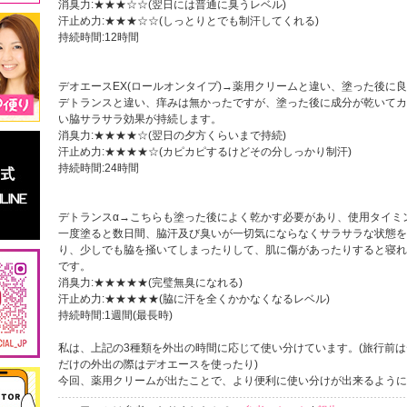
消臭力:★★★☆☆(翌日には普通に臭うレベル)
汗止め力:★★★☆☆(しっとりとでも制汗してくれる)
持続時間:12時間
デオエースEX(ロールオンタイプ)→薬用クリームと違い、塗った後に
デトランスと違い、痒みは無かったですが、塗った後に成分が乾いてカ
い脇サラサラ効果が持続します。
消臭力:★★★★☆(翌日の夕方くらいまで持続)
汗止め力:★★★★☆(カピカピするけどその分しっかり制汗)
持続時間:24時間
デトランスα→こちらも塗った後によく乾かす必要があり、使用タイミ
一度塗ると数日間、脇汗及び臭いが一切気にならなくサラサラな状態を
り、少しでも脇を掻いてしまったりして、肌に傷があったりすると寝れ
です。
消臭力:★★★★★(完璧無臭になれる)
汗止め力:★★★★★(脇に汗を全くかかなくなるレベル)
持続時間:1週間(最長時)
私は、上記の3種類を外出の時間に応じて使い分けています。(旅行前
だけの外出の際はデオエースを使ったり)
今回、薬用クリームが出たことで、より便利に使い分けが出来るように