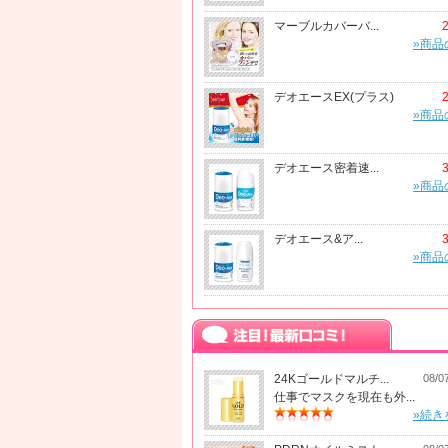
マーブルカバーバ...
»商品
デオエースEX(プラス)
»商品
デオエース密着速...
»商品
デオエース&ア...
»商品
24Kゴールドマルチ...
08/0
仕事でマスクを現在も外...
»続き