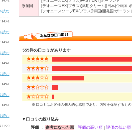
[デオエースEX(プラス)FAST DRY]ポーランド
7 14:41
原産国
[デオエースEX(プラス)(薬用クリーム)]日本(企画国:
[デオエースソープEX(プラス)]韓国(開発国:ポーラン
を読む
7 14:41
を読む
7 14:41
555件の口コミがあります
を読む
7 14:41
を読む
7 14:41
を読む
※ 口コミはお客様の個人的な感想であり、内容を保証するも
7 14:41
を読む
▼口コミの絞り込み
5 11:20
評価
：
参考になった順
|
評価の高い順
|
評価の低い順