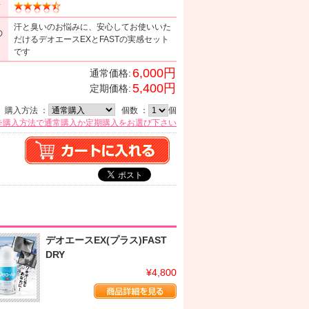
ミ
汗と臭いのお悩みに、安心してお使いいた
の
だけるデオエースEXとFASTの実感セット
です
6,000円
通常価格:
5,400円
定期価格:
購入方法 ：
個数 ：
個
※購入方法で通常購入か定期購入をお選び下さい
デオエースEX(プラス)FAST
DRY
¥4,800