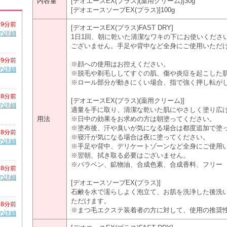
内容量
[デオエースEX(プラス)(薬用クリーム)]30g
[デオエースソープEX(プラス)]100g
19分前
[デオエースEX(プラス)FAST DRY]
の詳細
1日1回、朝に乾いた清潔なワキの下にお使いくださ
ございません。手足や背中など全身にご使用いただ
19分前
※顔への使用はお控えください。
の詳細
※脱毛や剃毛ししてすぐの肌、傷や炎症を起こした
※ロール部分が動きにくい場合、指で強く押し転が
28分前
[デオエースEX(プラス)(薬用クリーム)]
の詳細
適量を手に取り、清潔な乾いた肌にやさしく塗り広
用法
※日中の効果をお求めの方は朝塗ってください。
※塗布後、汗や臭いが気になる場合は都度追加で塗
28分前
※寝汗が気になる場合は夜に塗ってください。
の詳細
※手足や背中、デリケートゾーンなど全身にご使用
※翌朝、拭き取る必要はございません。
※パラベン、鉱物油、合成色素、合成香料、フリー
28分前
の詳細
[デオエースソープEX(プラス)]
石鹸を水で濡らしよく泡立て、お肌を洗浄した後洗
ただけます。
28分前
※まつ毛エクステ装着者の方に対して、使用の推奨
の詳細