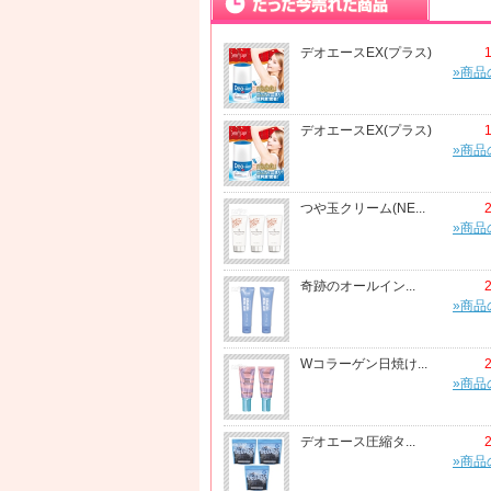
デオエースEX(プラス)
»商品
デオエースEX(プラス)
»商品
つや玉クリーム(NE...
»商品
奇跡のオールイン...
»商品
Wコラーゲン日焼け...
»商品
デオエース圧縮タ...
»商品