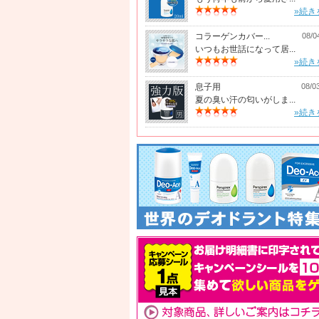
»続き
コラーゲンカバー...
08/0
いつもお世話になって居...
»続き
息子用
08/0
夏の臭い汗の匂いがしま...
»続き