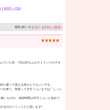
)
|
60代～(26)
最初 |前へ |1 |
2
|
3
|... |
28
|
次へ
|
最後
んでいた所、YOUUPさんのデトランスやデオ
。
に持ち運べて使える所がとてもいいです。
ー出来て、朝塗って夕方くらいまでは「しっと
は無いものの、持続時間は半日くらいと短めで
せるのがメリットだと思います!