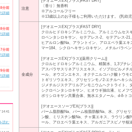
[デオエースEX(プラス)FAST DRY]
〔香り〕無香料
28分前
注意
※アルコールフリー
の詳細
※13歳以上のお子様もご利用いただけます。 (乳幼児
[デオエースEX(プラス)FAST DRY]
28分前
クロルヒドロキシアルミニウム、アルミニウムセス
の詳細
ロペンタシロキサン、セテアレス-2、セテアレス-21
ヒアルロン酸Na、アラントイン、アロエベラ葉エキス
マー184、シクロヘキサシロキサン、メチルパラベ
37分前
の詳細
[デオエースEX(プラス)(薬用クリーム)]
クロルヒドロキシアルミニウム、精製水、1,3ブチ
アスパラサスリネアリスエキス、イソプロピルメチ
39分前
全成分
ール、オウゴンエキス、オクテニルコハク酸トウモ
の詳細
トギリソウエキス、グリセリンモノ2-エチルヘキシ
ジメチルジステアリルアンモニウムヘクトライト、ダ
シクロペンタシロキサン、ヒオウギ抽出液、ヒメフ
ポリシロキサン共重合体、無水エタノール、d-δ-ト
[デオエースソープEX(プラス)]
パーム脂肪酸Na、パーム核脂肪酸Na、水、グリセ
7 14:41
ン酸、ミリスチン酸Na、チャ葉エキス、ラウリン酸
ール、アロエベラ葉エキス、アルガニアスピノサ核油、E
を読む