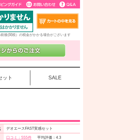
5%前後(関税）の税金がかかる場合がございます
セット
SALE
名
デオエースFAST実感セット
口コミ：555件
平均評価：4.3