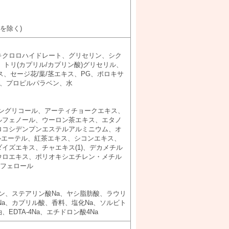
を除く)
キクロロハイドレート、グリセリン、シク
、トリ(カプリル/カプリン酸)グリセリル、
、セージ花/葉/茎エキス、PG、ポロキサ
ン、プロピルパラベン、水
レングリコール、アーティチョークエキス、
ルフェノール、ウーロン茶エキス、エタノ
ロコシデンプンエステルアルミニウム、オ
ルエーテル、紅茶エキス、シコンエキス、
イズエキス、チャエキス(1)、デカメチル
ウロエキス、ポリオキシエチレン・メチル
コフェロール
リン、ステアリン酸Na、ヤシ脂肪酸、ラウリ
Na、カプリル酸、香料、塩化Na、ソルビト
DTA-4Na、エチドロン酸4Na