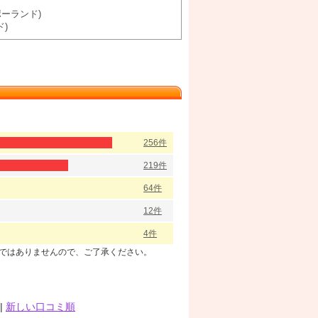
ポーランド)
ド)
256件
219件
64件
12件
4件
のではありませんので、ご了承ください。
|
新しい口コミ順