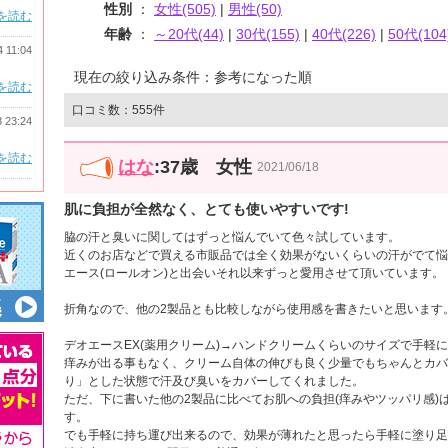
性別
：
女性(505)
|
男性(50)
を読む
年齢
：
～20代(44)
|
30代(155)
|
40代(226)
|
50代(104
4 11:04
現在の絞り込み条件：参考になった順
を読む
口コミ数：555件
3 23:24
を読む
はな
:37歳 女性
2021/06/18
肌に負担が全然なく、とても使いやすいです!
脇の汗と臭いに関してはずっと悩んでいて色々試しています。
近くのお店などで買える市販品では全く効果がないくらいの汗がでて悩
エース(ロールオン)と出会いそれ以来ずっと愛用させて頂いています。
折角なので、他の2製品とも比較しながら使用感を書きたいと思います
デオエースEX(薬用クリーム)→ハンドクリームくらいのサイズで手軽
痒みが出る事もなく、クリーム自体の伸びも良く少量でもちゃんとカバ
り」とした状態で汗及び臭いをカバーしてくれました。
ただ、下に書いた他の2製品に比べてお肌への負担(痒みやツッパリ感)
す。
でも手軽に持ち運び出来るので、効果が薄れたと思ったら手軽に塗り足