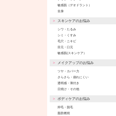
敏感肌（デオドラント）
全身
スキンケアのお悩み
シワ・たるみ
シミ・くすみ
毛穴・ニキビ
目元・口元
敏感肌(スキンケア）
メイクアップのお悩み
ツヤ・カバー力
さらさら・崩れにくい
透明感・薄付き
日焼け・その他
ボディケアのお悩み
抑毛・脱毛
脂肪燃焼