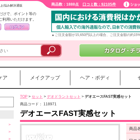
商品数：1888点
口コミ数：92105件
入お悩み解決通販
だけで、ポイント等の
ご利用いただけます。
▲ご注文金額が15,650円以上の場合、ご注文金額の約1
ケア
メイクアップ
ヘア・ボディ
TOP
>
セット
>
デオドラントセット
>
デオエースFAST実感セット
商品コード：
118971
デオエースFAST実感セット
商品