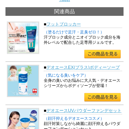
関連商品
■
フットブロッカー
（塗るだけで足汗・足臭ゼロ！）
汗ブロック成分とニオイブロック成分を海
外レベルで配合した足専用ジェルです。
■
デオエースEX(プラス)ボディーソープ
（気になる臭いをケア）
全身の臭いのお悩みに大人気・デオエース
シリーズからボディソープが登場！
■
デオエースUVパウダーファンデセット
（顔汗抑えるデオエースコスメ）
顔汗対策しながら綺麗に顔汗抑えるパウダ
ーファンデーションセット