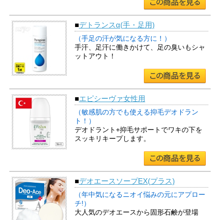
■
デトランスα(手・足用)
（手足の汗が気になる方に！）
手汗、足汗に働きかけて、足の臭いもシャ
ットアウト！
■
エピシーヴァ女性用
（敏感肌の方でも使える抑毛デオドラン
ト！）
デオドラント+抑毛サポートでワキの下を
スッキリキープします。
■
デオエースソープEX(プラス)
（年中気になるニオイ悩みの元にアプロー
チ!）
大人気のデオエースから固形石鹸が登場