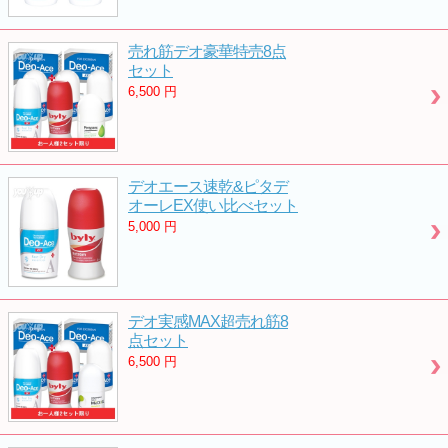
売れ筋デオ豪華特売8点
セット
6,500
円
デオエース速乾&ピタデ
オーレEX使い比べセット
5,000
円
デオ実感MAX超売れ筋8
点セット
6,500
円