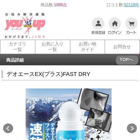
商品数:
1888点
口コミ数:
92118件
カテゴリ
お気に入り
お買い物
お問合せ
一覧
一覧
ガイド
TOPへ
商品詳細
デオエースEX(プラス)FAST DRY