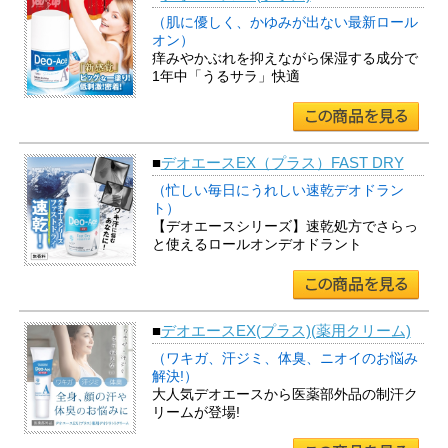
（肌に優しく、かゆみが出ない最新ロール
オン）
痒みやかぶれを抑えながら保湿する成分で
1年中「うるサラ」快適
■
デオエースEX（プラス）FAST DRY
（忙しい毎日にうれしい速乾デオドラン
ト）
【デオエースシリーズ】速乾処方でさらっ
と使えるロールオンデオドラント
■
デオエースEX(プラス)(薬用クリーム)
（ワキガ、汗ジミ、体臭、ニオイのお悩み
解決!）
大人気デオエースから医薬部外品の制汗ク
リームが登場!