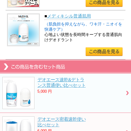
■
メディキシル普通肌用
（肌負担を抑えながら、ワキ汗・ニオイを
快適ケア）
心地よい状態を長時間キープする普通肌向
けデオドラント
デオエース速乾&デトラ
ンス普通使い比べセット
5,000
円
デオエース密着速乾使い
比べセット
6,000
円