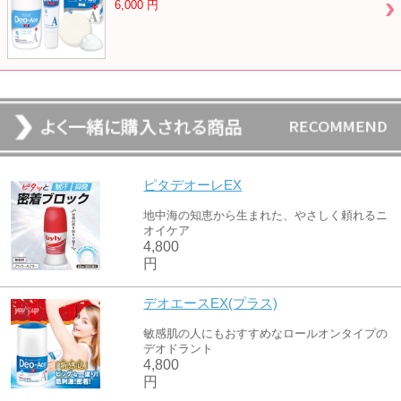
6,000
円
ピタデオーレEX
地中海の知恵から生まれた、やさしく頼れるニ
オイケア
4,800
円
デオエースEX(プラス)
敏感肌の人にもおすすめなロールオンタイプの
デオドラント
4,800
円