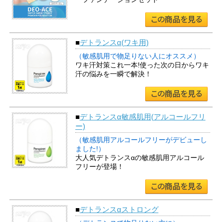
■
デトランスα(ワキ用)
（敏感肌用で物足りない人にオススメ）
ワキ汗対策これ一本!使った次の日からワキ
汗の悩みを一瞬で解決！
■
デトランスα敏感肌用(アルコールフリ
ー)
（敏感肌用アルコールフリーがデビューし
ました!）
大人気デトランスαの敏感肌用アルコール
フリーが登場！
■
デトランスαストロング