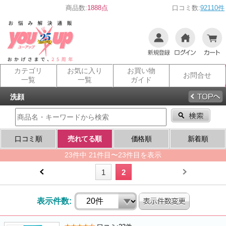
商品数:
1888点
口コミ数:
92110件
カテゴリ
お気に入り
お買い物
お問合せ
一覧
一覧
ガイド
洗顔
口コミ順
売れてる順
価格順
新着順
23件中 21件目〜23件目を表示
1
2
表示件数: