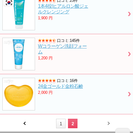
口コミ:23件
1本4役!ヒアルロン酸ジェ
ルクレンジング
1,900
円
口コミ:145件
Wコラーゲン洗顔フォー
ム
1,200
円
口コミ:16件
24金ゴールド金粉石鹸
2,000
円
1
2