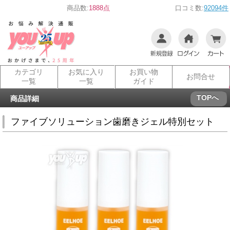
商品数:
1888点
口コミ数:
92094件
カテゴリ
お気に入り
お買い物
お問合せ
一覧
一覧
ガイド
TOPへ
商品詳細
ファイブソリューション歯磨きジェル特別セット