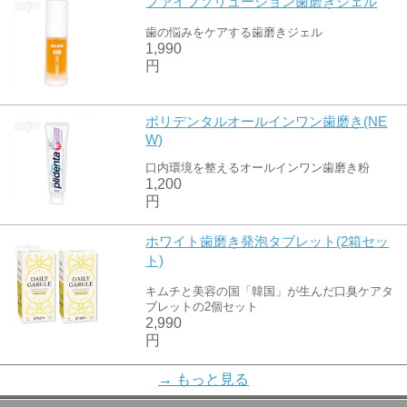
ファイブソリューション歯磨きジェル
歯の悩みをケアする歯磨きジェル
1,990
円
ポリデンタルオールインワン歯磨き(NE
W)
口内環境を整えるオールインワン歯磨き粉
1,200
円
ホワイト歯磨き発泡タブレット(2箱セッ
ト)
キムチと美容の国「韓国」が生んだ口臭ケアタ
ブレットの2個セット
2,990
円
白さ輝く歯磨きセット
→ もっと見る
歯磨きの2種セット