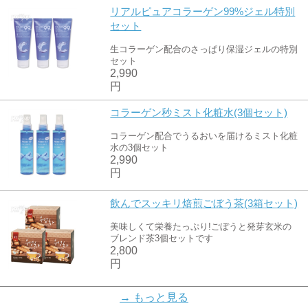
リアルピュアコラーゲン99%ジェル特別
セット
生コラーゲン配合のさっぱり保湿ジェルの特別
セット
2,990
円
コラーゲン秒ミスト化粧水(3個セット)
コラーゲン配合でうるおいを届けるミスト化粧
水の3個セット
2,990
円
飲んでスッキリ焙煎ごぼう茶(3箱セット)
美味しくて栄養たっぷり!ごぼうと発芽玄米の
ブレンド茶3個セットです
2,800
円
ホワイトミネラルフェイスパウダー
→ もっと見る