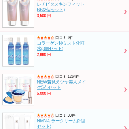
レチビタスキンフィット
BB(2個セット)
3,500
円
口コミ:9件
コラーゲン秒ミスト化粧
水(3個セット)
2,990
円
口コミ:1264件
NEW若見えツヤ美人メイ
ク5点セット
5,000
円
口コミ:33件
NMNキラークリーム(2個
セット)