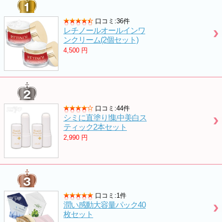
口コミ:36件
レチノールオールインワ
ンクリーム(2個セット)
4,500
円
口コミ:44件
シミに直塗り!集中美白ス
ティック2本セット
2,990
円
口コミ:1件
潤い感動大容量パック40
枚セット