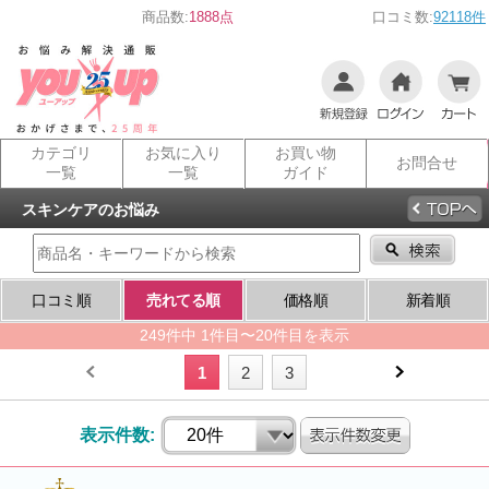
商品数:
1888点
口コミ数:
92118件
カテゴリ
お気に入り
お買い物
お問合せ
一覧
一覧
ガイド
スキンケアのお悩み
口コミ順
売れてる順
価格順
新着順
249件中 1件目〜20件目を表示
1
2
3
表示件数: