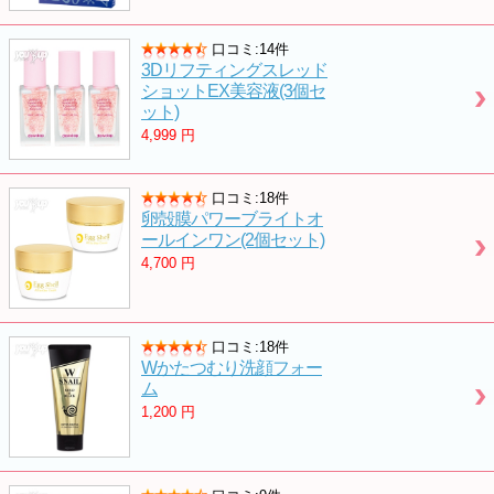
口コミ:14件
3Dリフティングスレッド
ショットEX美容液(3個セ
ット)
4,999
円
口コミ:18件
卵殻膜パワーブライトオ
ールインワン(2個セット)
4,700
円
口コミ:18件
Wかたつむり洗顔フォー
ム
1,200
円