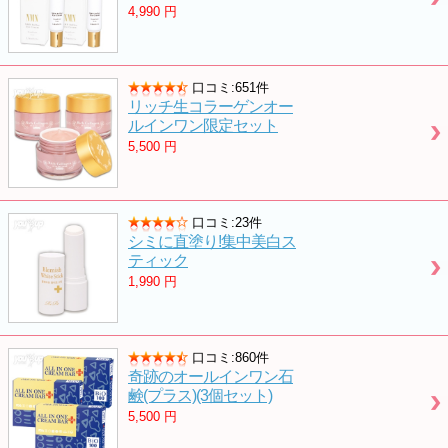
4,990
円
口コミ:651件
リッチ生コラーゲンオー
ルインワン限定セット
5,500
円
口コミ:23件
シミに直塗り!集中美白ス
ティック
1,990
円
口コミ:860件
奇跡のオールインワン石
鹸(プラス)(3個セット)
5,500
円