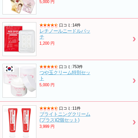
5,000
円
口コミ:14件
レチノールニードルパッ
チ
1,200
円
口コミ:753件
つや玉クリーム特別セッ
ト
5,000
円
口コミ:11件
ブライトニングクリーム
(プラス)(2個セット)
3,999
円