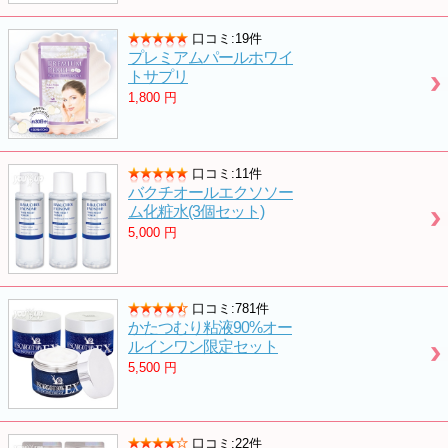
口コミ:19件
プレミアムパールホワイ
トサプリ
1,800
円
口コミ:11件
バクチオールエクソソー
ム化粧水(3個セット)
5,000
円
口コミ:781件
かたつむり粘液90%オー
ルインワン限定セット
5,500
円
口コミ:22件