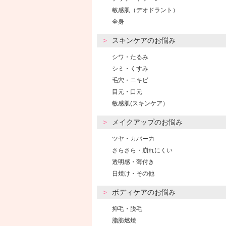
敏感肌（デオドラント）
全身
スキンケアのお悩み
シワ・たるみ
シミ・くすみ
毛穴・ニキビ
目元・口元
敏感肌(スキンケア）
メイクアップのお悩み
ツヤ・カバー力
さらさら・崩れにくい
透明感・薄付き
日焼け・その他
ボディケアのお悩み
抑毛・脱毛
脂肪燃焼