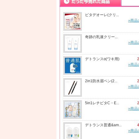
ピタデオーレ(クリ...
»商品
奇跡の乳液クリー...
»商品
デトランスα(ワキ用)
»商品
2in1防水眉ペン(2...
»商品
5in1レチビタC・E...
»商品
デトランス普通&am...
»商品