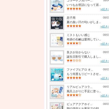
コラーゲンカバー...
08/0
いつもお世話になって居...
»続き
息子用
08/0
夏の臭い汗の匂いがしま...
»続き
ミストもいい感じ
08/0
奇跡の石鹸は愛用してい...
»続き
良さが分からない
08/0
誕生日割引で購入しまし...
»続き
ファイブヒアロ オ...
08/0
もう何度もリピートさせ...
»続き
リアルピュアコラ...
08/0
風呂上がりに手足に塗っ...
»続き
ピュアアクアホイ...
08/0
朝の洗顔とお風呂での顔...