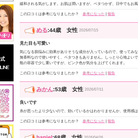
緩和される気がします。お肌は潤いますが、ベタつかず、日中でもお風
この口コミは参考になりましたか？
参考になった
|
報告
める
:44歳 女性
2026/07/15
見た目も可愛い
気になる肌悩みに効果がありそうな成分が入っているので、使ってみな
無香料なので使いやすく、ベタつきもありません。しっとり心地よいで
瓶の容器で少し重いですが、ピンク色が気分を上げてくれます。
この口コミは参考になりましたか？
参考になった
|
報告
みかん
:53歳 女性
2026/07/11
良いです
糸が思ったより少ないので、効いているかはわかりませんか、使用感は
この口コミは参考になりましたか？
参考になった
|
報告
haniel
:68歳 女性
2026/04/26