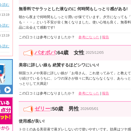
を読む
無香料でサラッとした液なのに 何時間もしっとり感がある!
3 13:19
朝から夜まで何時間もしっとり潤いが保てています。夕方になっても「
も・・・」という不安が全く無くなりました。使い心地も良く。無香料
を読む
品に出会えて感動です!
3 13:19
この口コミは参考になりましたか？
参考になった
|
報告
を読む
パオポパ
:64歳 女性
2025/12/05
美容に詳しい娘も 絶賛するほどシワにいい!
韓国コスメや美容に詳しい娘が「お母さん、これ使ってみて」と教えて
り続けているうちに、シワの深さが徐々に気にならなくなり、あらっと
っとりして大満足!
この口コミは参考になりましたか？
参考になった
|
報告
ゼリー
:50歳 男性
2026/05/01
使用感が良い!
トロミのある美容液で液ダレしないので使いやすいです。効果はツヤ感