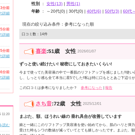
性別
：
女性(13)
|
男性(1)
43分前
年齢
： ～20代(0) | 30代(0) |
40代(6)
|
50代(3)
|
60代～
の詳細
現在の絞り込み条件：参考になった順
45分前
口コミ数：14件
の詳細
喜楽
:51歳 女性
45分前
2026/01/07
の詳細
ずっと使い続けたい! 秘密にしておきたいくらい!
46分前
今まで使ってた美容液の中で一番肌のリフトアップを感じました!!使い心
の詳細
し、しっとり感も全て本当に星5でした!!私は特に口もととあご下辺り
この口コミは参考になりましたか？
参考になった
|
報告
さち音
:72歳 女性
2025/12/01
5 11:20
まぶた、額、ほうれい線の 垂れ具合が改善しています
娘と一緒にこのリフトアップ美容液を使い始めてから、肌のハリと弾力
を読む
受けた時もシワの数値が減っていてとても嬉しかったです。まぶた、額