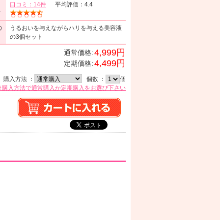
口コミ：14件
平均評価：4.4
ミ
の
うるおいを与えながらハリを与える美容液
の3個セット
4,999円
通常価格:
4,499円
定期価格:
購入方法 ：
個数 ：
個
※購入方法で通常購入か定期購入をお選び下さい