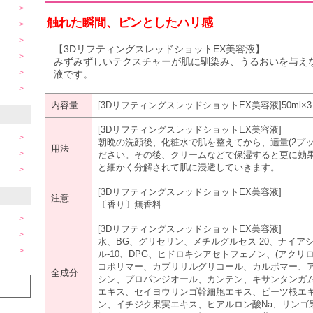
触れた瞬間、ピンとしたハリ感
【3DリフティングスレッドショットEX美容液】
みずみずしいテクスチャーが肌に馴染み、うるおいを与え
液です。
内容量
[3DリフティングスレッドショットEX美容液]50ml×3
[3DリフティングスレッドショットEX美容液]
朝晩の洗顔後、化粧水で肌を整えてから、適量(2プ
用法
ださい。その後、クリームなどで保湿すると更に効
と細かく分解されて肌に浸透していきます。
[3DリフティングスレッドショットEX美容液]
注意
〔香り〕無香料
[3DリフティングスレッドショットEX美容液]
水、BG、グリセリン、メチルグルセス-20、ナイ
ル-10、DPG、ヒドロキシアセトフェノン、(アクリ
コポリマー、カプリリルグリコール、カルボマー、ア
全成分
シン、プロパンジオール、カンテン、キサンタンガム
エキス、セイヨウリンゴ幹細胞エキス、ビーツ根エキ
ン、イチジク果実エキス、ヒアルロン酸Na、リンゴ