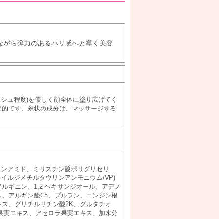
ながら弾力のあるハリ感へと導く美容
ッシュ程度)を優しく顔全体に塗り広げてく
果的です。糸状の成分は、マッサージする
アシンアミド、ミリスチン酸ポリグリセリ
ロイルジメチルタウリンアンモニウム/VP)
ルギニン、1,2-ヘキサンジオール、アデノ
、アルギン酸Ca、プルラン、ニンジン根
ス、グリチルリチン酸2K、グルタチオ
果実エキス、アセロラ果実エキス、加水分