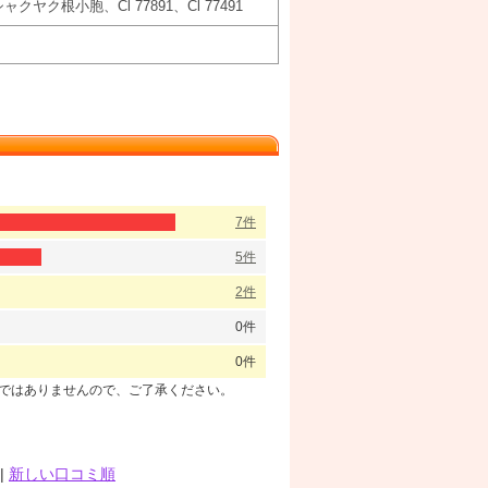
根小胞、Cl 77891、Cl 77491
7件
5件
2件
0件
0件
のではありませんので、ご了承ください。
|
新しい口コミ順