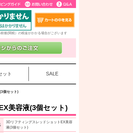
5%前後(関税）の税金がかかる場合がございます
セット
SALE
3個セット)
X美容液(3個セット)
3DリフティングスレッドショットEX美容
名
液(3個セット)