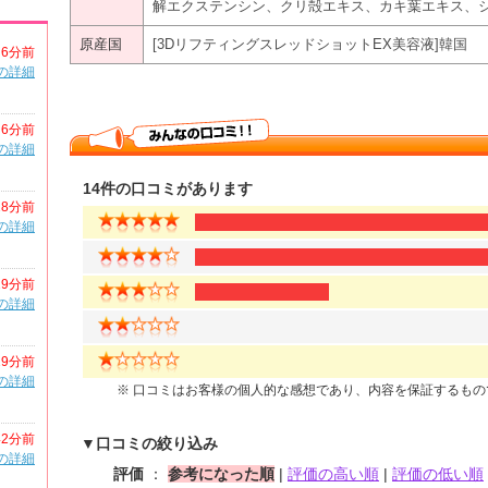
解エクステンシン、クリ殻エキス、カキ葉エキス、シャクヤク
原産国
[3DリフティングスレッドショットEX美容液]韓国
6分前
の詳細
6分前
の詳細
14件の口コミがあります
28分前
の詳細
29分前
の詳細
29分前
の詳細
※ 口コミはお客様の個人的な感想であり、内容を保証するも
42分前
▼口コミの絞り込み
の詳細
評価
：
参考になった順
|
評価の高い順
|
評価の低い順