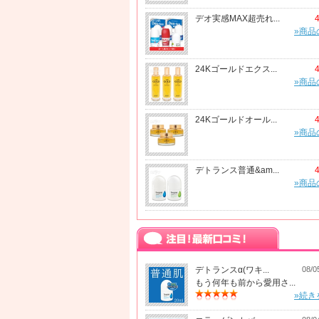
デオ実感MAX超売れ...
»商品
24Kゴールドエクス...
»商品
24Kゴールドオール...
»商品
デトランス普通&am...
»商品
デトランスα(ワキ...
08/0
もう何年も前から愛用さ...
»続き