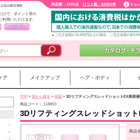
商品数：1890点
口コミ数：92093件
入お悩み解決通販
だけで、ポイント等の
ご利用いただけます。
▲ご注文金額が15,650円以上の場合、ご注文金額の約1
ケア
メイクアップ
ヘア・ボディ
TOP
>
国から探す
>
韓国
>
3DリフティングスレッドショットEX美容液(
商品コード：
118853
3DリフティングスレッドショットE
商品