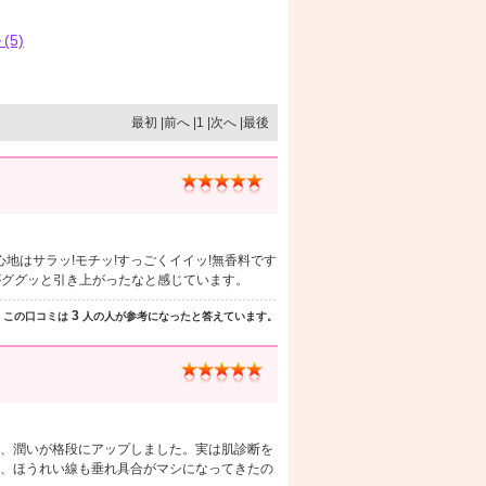
(5)
最初 |前へ |1 |次へ |最後
地はサラッ!モチッ!すっごくイイッ!無香料です
がググッと引き上がったなと感じています。
3
この口コミは
人の人が参考になったと答えています。
、潤いが格段にアップしました。実は肌診断を
、ほうれい線も垂れ具合がマシになってきたの