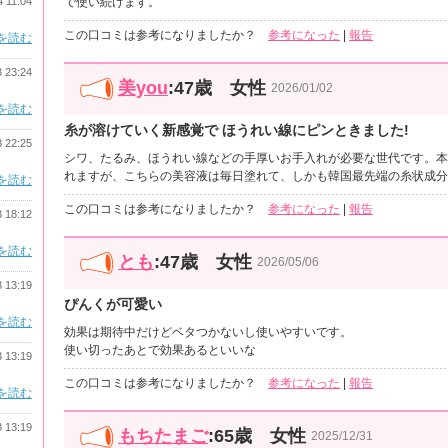
4 11:04
で使い続けます。
この口コミは参考になりましたか？
参考になった
|
報告
を読む
3 23:24
美you
:47歳 女性
2026/01/02
を読む
糸が溶けていく新感覚で ほうれい線にピンときました!
3 22:25
シワ、たるみ、ほうれい線などの手厚いお手入れが必要な世代です。本
れますが、こちらの美容液は毎日塗れて、しかも韓国最先端の糸状成分
を読む
この口コミは参考になりましたか？
参考になった
|
報告
3 18:12
を読む
とも
:47歳 女性
2026/05/06
3 13:19
ぴんくが可愛い
を読む
効果は期待中だけどベタつかないし使いやすいです。
使い切ったあとで効果あるといいな
3 13:19
この口コミは参考になりましたか？
参考になった
|
報告
を読む
3 13:19
もちたまご
:65歳 女性
2025/12/31