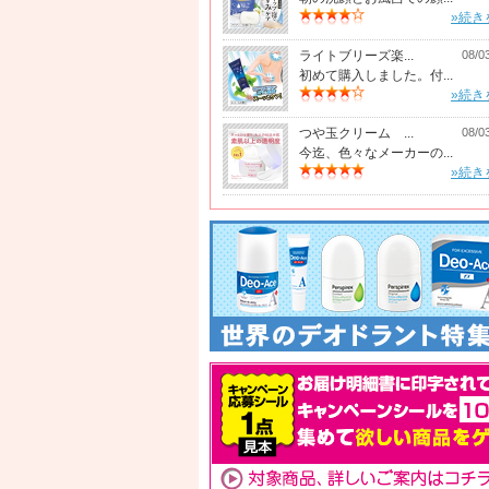
»続き
ライトブリーズ楽...
08/0
初めて購入しました。付...
»続き
つや玉クリーム ...
08/0
今迄、色々なメーカーの...
»続き