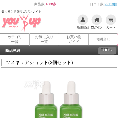
商品数:
1888点
口コミ数:
92118件
カテゴリ
お気に入り
お買い物
お問合せ
一覧
一覧
ガイド
TOPへ
商品詳細
ツメキュアショット(2個セット)