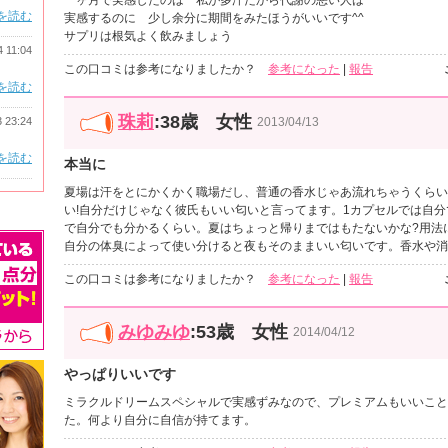
を読む
実感するのに 少し余分に期間をみたほうがいいです^^
サプリは根気よく飲みましょう
4 11:04
この口コミは参考になりましたか？
参考になった
|
報告
を読む
珠莉
:38歳 女性
2013/04/13
3 23:24
を読む
本当に
夏場は汗をとにかくかく職場だし、普通の香水じゃあ流れちゃうくらい
い!自分だけじゃなく彼氏もいい匂いと言ってます。1カプセルでは自
で自分でも分かるくらい。夏はちょっと帰りまではもたないかな?用法
自分の体臭によって使い分けると夜もそのままいい匂いです。香水や消
この口コミは参考になりましたか？
参考になった
|
報告
みゆみゆ
:53歳 女性
2014/04/12
やっぱりいいです
ミラクルドリームスペシャルで実感ずみなので、プレミアムもいいこと
た。何より自分に自信が持てます。