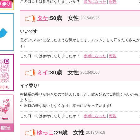
この口コミは参考になりましたか？
参考になった
|
報告
タケ
:50歳 女性
2015/06/26
いいです
息がいい匂いになったような気がします。ムシムシして汗をたくさんか
す。
この口コミは参考になりましたか？
参考になった
|
報告
ミイ
:30歳 女性
2013/06/06
イイ香り!
柑橘系の香りが好きなので購入しました。飲み始めて1週間くらいから
ように。
生理時の嫌な臭いもなくなり、本当に助かっています!
この口コミは参考になりましたか？
参考になった
|
報告
ゆっこ
:29歳 女性
2013/04/18