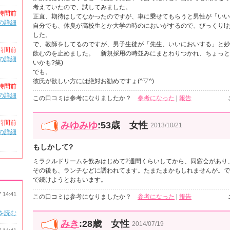
考えていたので、試してみました。
時間前
正直、期待はしてなかったのですが、車に乗せてもらうと男性が「いい
の詳細
自分でも、体臭が高校生とか大学の時のにおいがするので、びっくり!
した。
で、教師をしてるのですが、男子生徒が「先生、いいにおいする」と妙
時間前
飲むのを止めました。 新規採用の時並みにまとわりつかれ、ちょっと
の詳細
いかも?笑)
でも、
彼氏が欲しい方には絶対お勧めですょ(^▽^)
時間前
の詳細
この口コミは参考になりましたか？
参考になった
|
報告
時間前
みゆみゆ
:53歳 女性
2013/10/21
の詳細
もしかして?
ミラクルドリームを飲みはじめて2週間くらいしてから、同窓会があり
その後も、ランチなどに誘われてます。たまたまかもしれませんが。で
で続けようとおもいます。
7 14:41
この口コミは参考になりましたか？
参考になった
|
報告
を読む
みき
:28歳 女性
2014/07/19