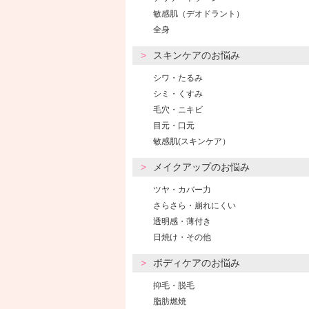
敏感肌（デオドラント）
全身
スキンケアのお悩み
シワ・たるみ
シミ・くすみ
毛穴・ニキビ
目元・口元
敏感肌(スキンケア）
メイクアップのお悩み
ツヤ・カバー力
さらさら・崩れにくい
透明感・薄付き
日焼け・その他
ボディケアのお悩み
抑毛・脱毛
脂肪燃焼