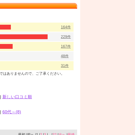
164件
229件
167件
48件
31件
のではありませんので、ご了承ください。
|
新しい口コミ順
|
60代～(8)
最初 |前へ |1 |
2
|
3
|... |
32
|
次へ
|
最後