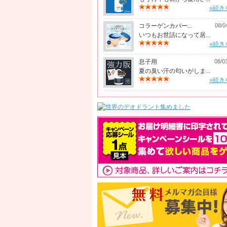
»続き
コラーゲンカバー...
08/0
いつもお世話になって居...
»続き
息子用
08/0
夏の臭い汗の匂いがしま...
»続き