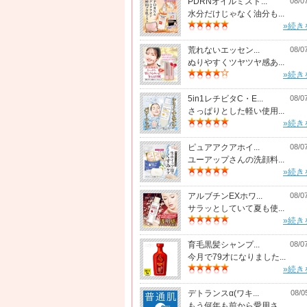
PDRNオイルミスト...
08/0
水分だけじゃなく油分も...
»続き
荒れないエッセン...
08/0
ぬりやすくツヤツヤ感あ...
»続き
5in1レチビタC・E...
08/0
さっぱりとした軽い使用...
»続き
ピュアアクアホイ...
08/0
ユーアップさんの洗顔料...
»続き
アルブチンEXホワ...
08/0
サラッとしていて夏も使...
»続き
育毛黒髪シャンプ...
08/0
今月で79才になりました...
»続き
デトランスα(ワキ...
08/0
もう何年も前から愛用さ...