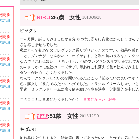
時間前
RIRU
:46歳 女性
2013/09/28
の詳細
ビックリ!
時間前
一ヶ月間、試してみましたが自分では特に香りに変化はかんじませんで
の詳細
さは感じませんでした。
私にとって初めてのフレグランス系サプリだったのですが、効果を感じ
っと、ダンナが「なんかいいニオイがする」と私の首の後ろをクンクン
時間前
なので「これは凄い!」と思いもっと他のフレグランスサプリを試して
の詳細
のをきっかけに他社のローズサプリ等あれこれ変えて色々飲んでみまし
ダンナが反応しなくなりました。
なんで、クンクンしないのか聞いてみたところ「前みたいに良いニオイ
時間前
色々購入して飲んでみたのにムダでした。ミラクルドリームじゃないと
の詳細
早速、ミラクルドリームに戻り飲み続ける事を決意、定期購入を申し込
この口コミは参考になりましたか？
参考になった
|
報告
時間前
の詳細
ぴぴ
:51歳 女性
2012/12/19
時間前
やばい!!
の詳細
加齢臭は女性もすると 雑誌等に書いてあったのと、自分でも気になっ