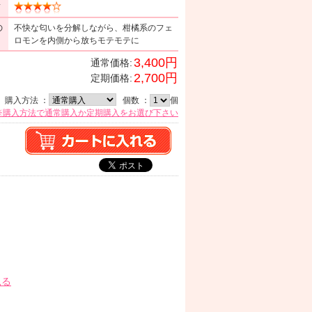
ミ
の
不快な匂いを分解しながら、柑橘系のフェ
ロモンを内側から放ちモテモテに
3,400円
通常価格:
2,700円
定期価格:
購入方法 ：
個数 ：
個
※購入方法で通常購入か定期購入をお選び下さい
見る