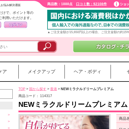
商品数：1888点
口コミ数：92108件
入お悩み解決通販
だけで、ポイント等の
ご利用いただけます。
▲ご注文金額が15,650円以上の場合、ご注文金額の約1
ケア
メイクアップ
ヘア・ボディ
TOP
>
国から探す
>
香港
>
NEWミラクルドリームプレミアム
商品コード：
114317
NEWミラクルドリームプレミアム
商品