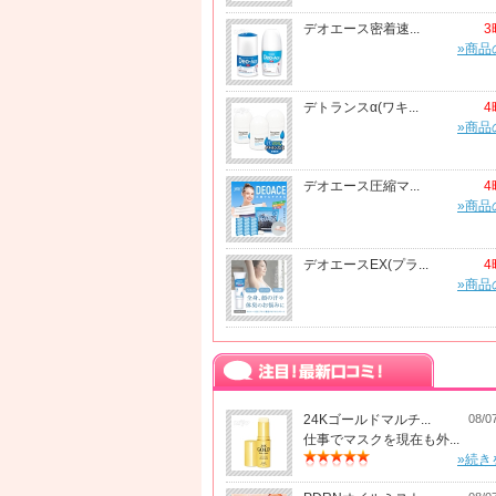
デオエース密着速...
3
»商品
デトランスα(ワキ...
4
»商品
デオエース圧縮マ...
4
»商品
デオエースEX(プラ...
4
»商品
24Kゴールドマルチ...
08/0
仕事でマスクを現在も外...
»続き