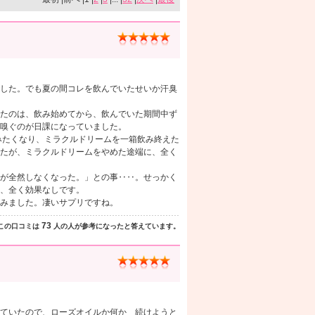
した。でも夏の間コレを飲んでいたせいか汗臭
たのは、飲み始めてから、飲んでいた期間中ず
嗅ぐのが日課になっていました。
みたくなり、ミラクルドリームを一箱飲み終えた
たが、ミラクルドリームをやめた途端に、全く
が全然しなくなった。」との事‥‥。せっかく
、全く効果なしです。
みました。凄いサプリですね。
73
この口コミは
人の人が参考になったと答えています。
ていたので、ローズオイルか何か 続けようと