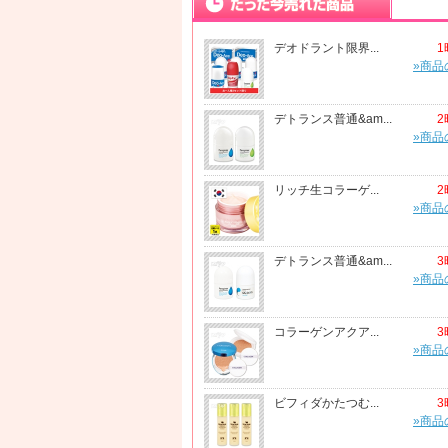
デオドラント限界...
1
»商品
デトランス普通&am...
2
»商品
リッチ生コラーゲ...
2
»商品
デトランス普通&am...
3
»商品
コラーゲンアクア...
3
»商品
ビフィダかたつむ...
3
»商品