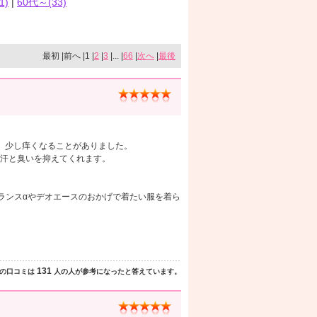
1)
|
60代～(33)
最初 |前へ |1 |
2
|
3
|... |
66
|
次へ
|
最後
、少し痒くなることがありました。
汗と臭いを抑えてくれます。
ランスαやデオエースのおかげで着たい服を着ら
131
の口コミは
人の人が参考になったと答えています。