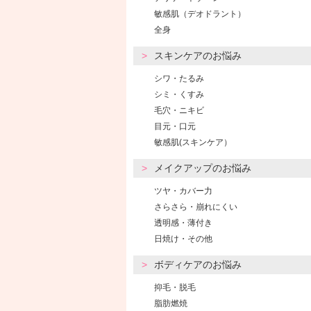
敏感肌（デオドラント）
全身
スキンケアのお悩み
シワ・たるみ
シミ・くすみ
毛穴・ニキビ
目元・口元
敏感肌(スキンケア）
メイクアップのお悩み
ツヤ・カバー力
さらさら・崩れにくい
透明感・薄付き
日焼け・その他
ボディケアのお悩み
抑毛・脱毛
脂肪燃焼