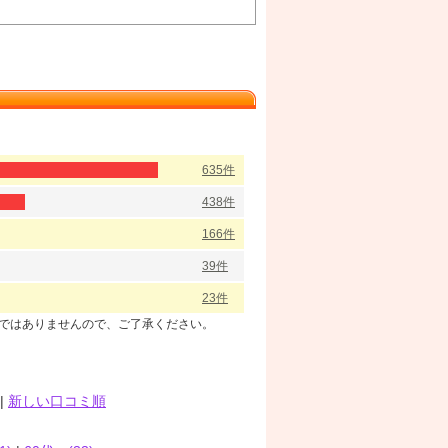
635件
438件
166件
39件
23件
のではありませんので、ご了承ください。
|
新しい口コミ順