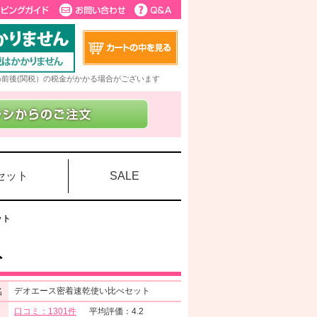
5%前後(関税）の税金がかかる場合がございます
セット
SALE
ット
ト
名
デオエース密着速乾使い比べセット
口コミ：1301件
平均評価：4.2