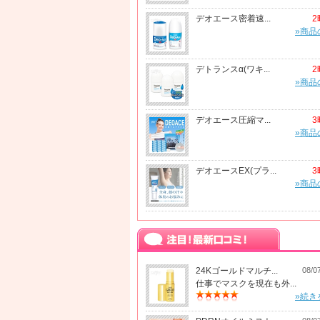
デオエース密着速...
2
»商品
デトランスα(ワキ...
2
»商品
デオエース圧縮マ...
3
»商品
デオエースEX(プラ...
3
»商品
24Kゴールドマルチ...
08/0
仕事でマスクを現在も外...
»続き