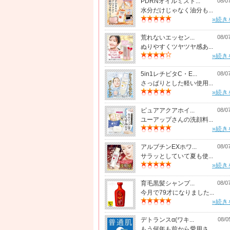
PDRNオイルミスト...
08/0
水分だけじゃなく油分も...
»続き
荒れないエッセン...
08/0
ぬりやすくツヤツヤ感あ...
»続き
5in1レチビタC・E...
08/0
さっぱりとした軽い使用...
»続き
ピュアアクアホイ...
08/0
ユーアップさんの洗顔料...
»続き
アルブチンEXホワ...
08/0
サラッとしていて夏も使...
»続き
育毛黒髪シャンプ...
08/0
今月で79才になりました...
»続き
デトランスα(ワキ...
08/0
もう何年も前から愛用さ...