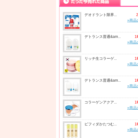
デオドラント限界...
»商品
デトランス普通&am...
1
»商品
リッチ生コラーゲ...
1
»商品
デトランス普通&am...
1
»商品
コラーゲンアクア...
1
»商品
ビフィダかたつむ...
1
»商品