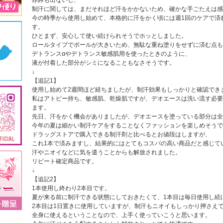
赤みも出ないし、
制汗に関しては、まだそれほど汗をかかないため、確かな手ごたえは感
今の時季から使用し始めて、本格的に汗をかく頃には週1回のケアで済
す。
ひとまず、安心して使い続けられそうでホッとしました。
ロールタイプでボールが大きいため、無駄な重ね塗りをせずに済む点も
デトランスαやデトランス敏感肌用を使ったときのように、
液が付着した部分がシミになることもなさそうです。
↓
【追記1】
使用し始めて2週間ほど経ちましたが、制汗効果もしっかりと確認でき
私はアトピー持ち、敏感肌、乾燥肌ですが、デオエースは洗い流す必要
ます。
先日、汗をかく機会がありましたが、デオエースを塗っている部分は全
今年の夏は細かい制汗ケアをすることなくファッションを楽しめそうで
ドラッグストアで購入できる制汗剤と比べるとお値段はしますが、
これ1本で済みますし、結果的にはとてもコスパの高い商品だと感じて
汗やニオイなどに気を遣うことからも解放されました。
リピート確定商品です。
↓
【追記2】
1本使用し終わり2本目です。
夏が来る前に制汗できる状態にしておきたくて、1本目は毎日使用し続
2本目は1日置きに使用していますが、制汗もニオイもしっかり押さえ
全身に使えるということなので、上手く使っていこうと思います。