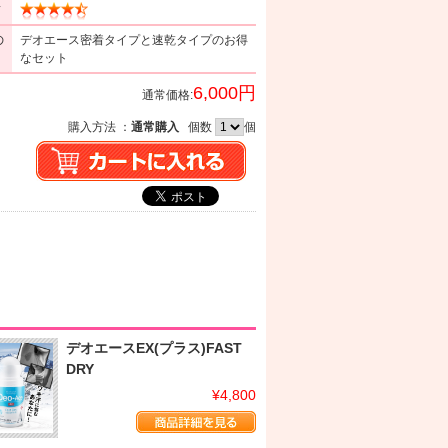
ミ
の
デオエース密着タイプと速乾タイプのお得
なセット
6,000円
通常価格:
購入方法 ：
通常購入
個数
個
デオエースEX(プラス)FAST
DRY
¥4,800