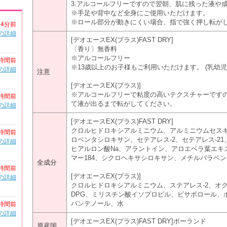
3.アルコールフリーですので翌朝、肌に残った液や
※手足や背中など全身にご使用いただけます。
※ロール部分が動きにくい場合、指で強く押し転が
24分前
の詳細
[デオエースEX(プラス)FAST DRY]
〔香り〕無香料
※アルコールフリー
時間前
※13歳以上のお子様もご利用いただけます。 (乳幼児
の詳細
注意
[デオエースEX(プラス)]
※アルコールフリーで粘度の高いテクスチャーです
時間前
て液が出るまで転がしてください。
の詳細
[デオエースEX(プラス)FAST DRY]
クロルヒドロキシアルミニウム、アルミニウムセス
時間前
ロペンタシロキサン、セテアレス-2、セテアレス-21
の詳細
ヒアルロン酸Na、アラントイン、アロエベラ葉エキス
マー184、シクロヘキサシロキサン、メチルパラベ
全成分
時間前
[デオエースEX(プラス)]
の詳細
クロルヒドロキシアルミニウム、ステアレス-2、オク
DPG、ミリスチン酸イソプロピル、ビサボロール、
パンテノール、水
時間前
の詳細
[デオエースEX(プラス)FAST DRY]ポーランド
原産国