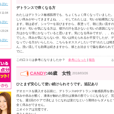
を読む
デトランスで痒くなる方
4 11:04
わたしはデトランス敏感肌用でも、ちょくちょく痒くなっていました。
しい痒みがやってきますよね、、、そしてわたしは、匂いが結構気にな
を読む
ます。朝は必ず、シャワーを浴びますから、夜塗って、朝に洗い流すの
ますが、匂いが気になる方は、寝汗の汗を流さないと匂いの原因になり
3 23:24
方はかなり理にかなっていると思います。気になる痒みですが、、、わ
でした。痒みが気にならない分、匂いは抑えられるか不安でしたが、デ
を読む
なっている方がいらしたら、こちらをオススメしたいです! わたしは
ん。洗い流しても効果は続きますから、彼とお泊まりで脇を舐められて
でに。
この口コミは参考になりましたか？
参考になった
|
報告
こ
CANDY
:46歳 女性
2018/03/26
ひとまず安心して使い続けられそうです。追記あり
デオエースを購入する以前に、デトランスαやデトランス敏感肌用を使
痒みや赤みが酷く、液体が触れた部分は液体の形でシミになるなど、完
でも、週1回のケアで済むようになれば楽だなという期待からダメもと
全く痒みがでません。
ニオイケアは完璧です。