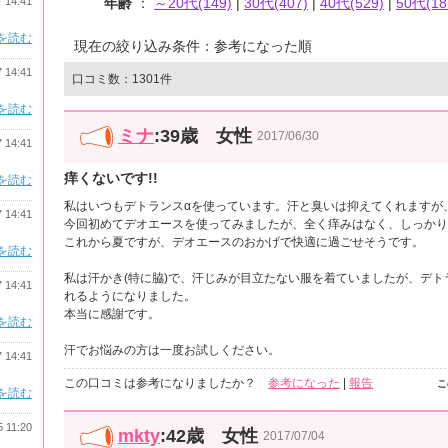
7 14:41
年齢
：
～20代(149)
|
30代(407)
|
40代(529)
|
50代(18
を読む
現在の絞り込み条件：参考になった順
7 14:41
口コミ数：1301件
を読む
ミナ
:39歳 女性
2017/06/30
7 14:41
痒くないです!!
を読む
私はいつもデトランスαを使っています。汗と臭いは抑えてくれますが
7 14:41
今回初めてデオエースを使ってみましたが、全く痒みはなく、しっかり
これから夏ですが、デオエースのおかげで快適に過ごせそうです。
を読む
私は汗かき(特に脇)で、汗じみが目立たない服を着ていましたが、デト
7 14:41
れるようになりました。
本当に感謝です。
を読む
汗でお悩みの方は一度お試しください。
7 14:41
この口コミは参考になりましたか？
参考になった
|
報告
こ
を読む
5 11:20
mkty
:42歳 女性
2017/07/04