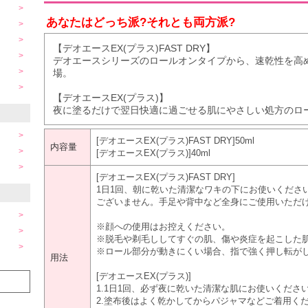
あなたはどっち派?それとも両方派?
【デオエースEX(プラス)FAST DRY】
デオエースシリーズのロールオンタイプから、速乾性を高めた“
場。
【デオエースEX(プラス)】
夜に塗るだけで翌日快適に過ごせる肌にやさしい処方のロ
[デオエースEX(プラス)FAST DRY]50ml
内容量
[デオエースEX(プラス)]40ml
[デオエースEX(プラス)FAST DRY]
1日1回、朝に乾いた清潔なワキの下にお使いくださ
ございません。手足や背中など全身にご使用いただ
※顔への使用はお控えください。
※脱毛や剃毛ししてすぐの肌、傷や炎症を起こした
※ロール部分が動きにくい場合、指で強く押し転が
用法
[デオエースEX(プラス)]
1.1日1回、必ず夜に乾いた清潔な肌にお使いくださ
2.塗布後はよく乾かしてからパジャマなどご着用く