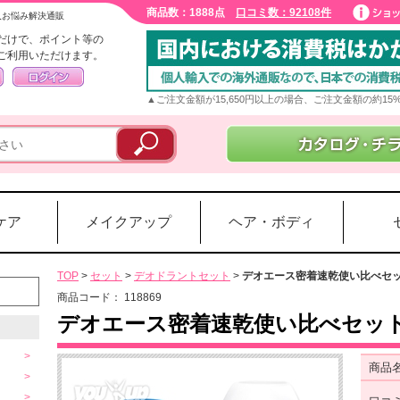
商品数：1888点
口コミ数：92108件
入お悩み解決通販
だけで、ポイント等の
ご利用いただけます。
▲ご注文金額が15,650円以上の場合、ご注文金額の約1
ケア
メイクアップ
ヘア・ボディ
TOP
>
セット
>
デオドラントセット
>
デオエース密着速乾使い比べセ
商品コード：
118869
デオエース密着速乾使い比べセッ
商品