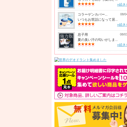
»続き
コラーゲンカバー...
08/0
いつもお世話になって居...
»続き
息子用
08/0
夏の臭い汗の匂いがしま...
»続き