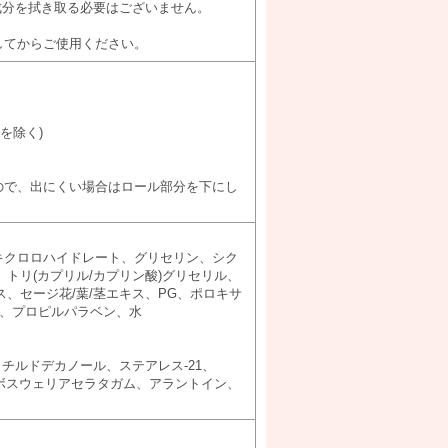
成分を拭き取る必要はございません。
してからご使用ください。
を除く)
ので、出にくい場合はロール部分を下にし
キクロロハイドレート、グリセリン、シク
、トリ(カプリル/カプリン酸)グリセリル、
、セージ花/葉/茎エキス、PG、ポロキサ
ン、プロピルパラベン、水
チルドデカノール、ステアレス-21、
ボスウェリアセラタガム、アラントイン、