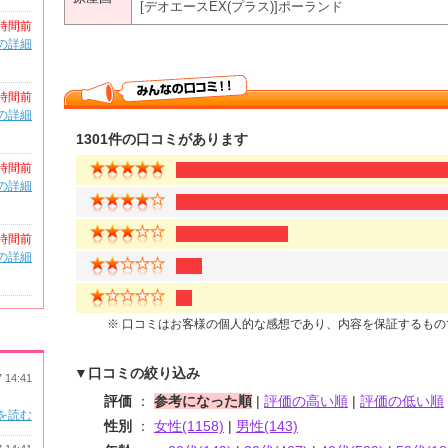
[デオエースEX(プラス)]ポーランド
時間前
の詳細
時間前
の詳細
1301件の口コミがあります
時間前
の詳細
時間前
の詳細
※ 口コミはお客様の個人的な感想であり、内容を保証するも
▼口コミの絞り込み
7 14:41
評価
：
参考になった順
|
評価の高い順
|
評価の低い順
を読む
性別
：
女性(1158)
|
男性(143)