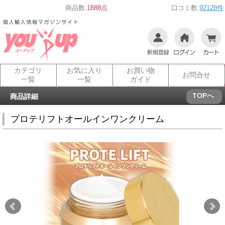
商品数:
1888点
口コミ数:
92128件
カテゴリ
お気に入り
お買い物
お問合せ
一覧
一覧
ガイド
TOPへ
商品詳細
プロテリフトオールインワンクリーム