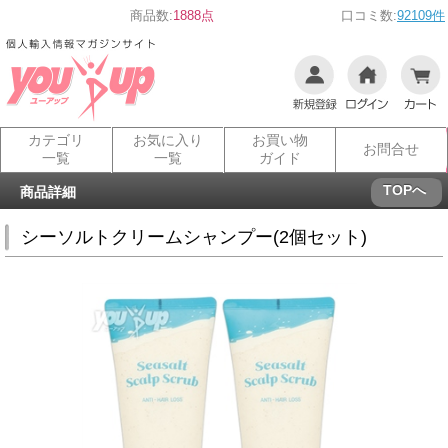
商品数:
1888点
口コミ数:
92109件
カテゴリ
お気に入り
お買い物
お問合せ
一覧
一覧
ガイド
TOPへ
商品詳細
シーソルトクリームシャンプー(2個セット)