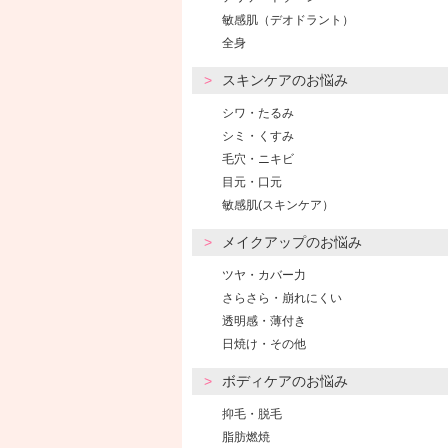
敏感肌（デオドラント）
全身
スキンケアのお悩み
シワ・たるみ
シミ・くすみ
毛穴・ニキビ
目元・口元
敏感肌(スキンケア）
メイクアップのお悩み
ツヤ・カバー力
さらさら・崩れにくい
透明感・薄付き
日焼け・その他
ボディケアのお悩み
抑毛・脱毛
脂肪燃焼