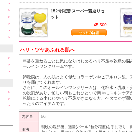
152号限定!スーパー若返りセ
ット
¥5,500
ハリ・ツヤあふれる肌へ
年齢を重ねるごとに気になりはじめるハリ不足や乾燥の悩
ールインワンクリームです。
卵殻膜は、人の肌とよく似たコラーゲンやヒアルロン酸、
リを届けてくれます。
さらに、このオールインワンクリームは、化粧水・乳液・
の役割があり、忙しい朝もこれひとつで簡単にスキンケア
乾燥による小じわやハリ不足がきになる方、ベタつかず潤
ったりのアイテムです。
内容量
50ml
朝晩の洗顔後、適量(パール2粒分程度)を手に取り
用法