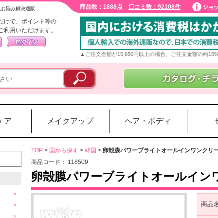
商品数：1888点
口コミ数：92108件
入お悩み解決通販
だけで、ポイント等の
ご利用いただけます。
▲ご注文金額が15,650円以上の場合、ご注文金額の約1
ケア
メイクアップ
ヘア・ボディ
TOP
>
国から探す
>
韓国
>
卵殻膜パワーブライトオールインワンクリ
商品コード：
118509
卵殻膜パワーブライトオールイン
商品