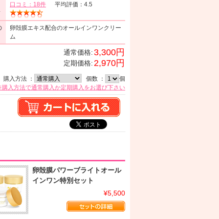
口コミ：18件
平均評価：4.5
ミ
の
卵殻膜エキス配合のオールインワンクリー
ム
3,300円
通常価格:
2,970円
定期価格:
購入方法 ：
個数 ：
個
※購入方法で通常購入か定期購入をお選び下さい
卵殻膜パワーブライトオール
インワン特別セット
¥5,500