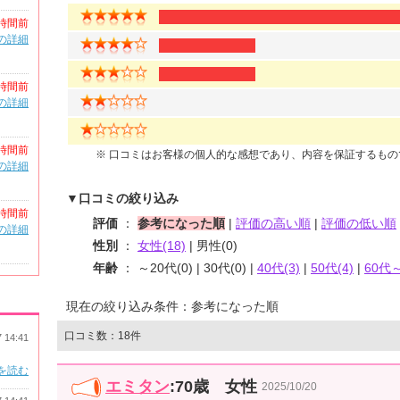
時間前
の詳細
時間前
の詳細
時間前
※ 口コミはお客様の個人的な感想であり、内容を保証するも
の詳細
▼口コミの絞り込み
時間前
評価
：
参考になった順
|
評価の高い順
|
評価の低い順
の詳細
性別
：
女性(18)
| 男性(0)
年齢
： ～20代(0) | 30代(0) |
40代(3)
|
50代(4)
|
60代～
現在の絞り込み条件：参考になった順
口コミ数：18件
7 14:41
を読む
エミタン
:70歳 女性
2025/10/20