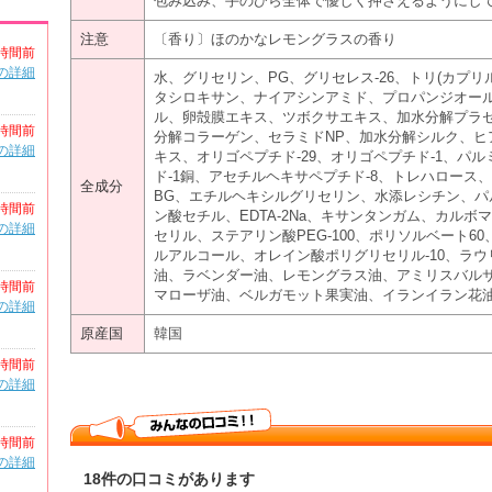
包み込み、手のひら全体で優しく押さえるようにし
注意
〔香り〕ほのかなレモングラスの香り
時間前
の詳細
水、グリセリン、PG、グリセレス-26、トリ(カプリ
タシロキサン、ナイアシンアミド、プロパンジオー
ル、卵殻膜エキス、ツボクサエキス、加水分解プラ
時間前
分解コラーゲン、セラミドNP、加水分解シルク、ヒ
の詳細
キス、オリゴペプチド-29、オリゴペプチド-1、パ
ド-1銅、アセチルヘキサペプチド-8、トレハロース、
全成分
BG、エチルヘキシルグリセリン、水添レシチン、
時間前
ン酸セチル、EDTA-2Na、キサンタンガム、カルボ
の詳細
セリル、ステアリン酸PEG-100、ポリソルベート
ルアルコール、オレイン酸ポリグリセリル-10、ラウ
油、ラベンダー油、レモングラス油、アミリスバル
時間前
マローザ油、ベルガモット果実油、イランイラン花
の詳細
原産国
韓国
時間前
の詳細
時間前
の詳細
18件の口コミがあります