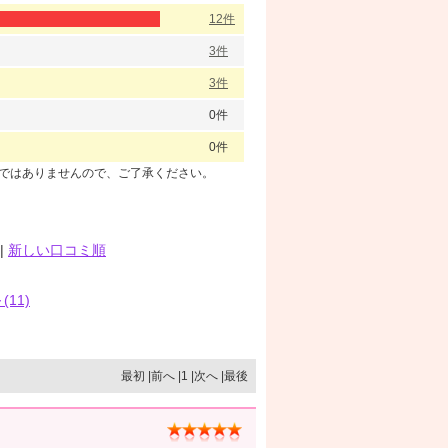
12件
3件
3件
0件
0件
のではありませんので、ご了承ください。
|
新しい口コミ順
(11)
最初 |前へ |1 |次へ |最後