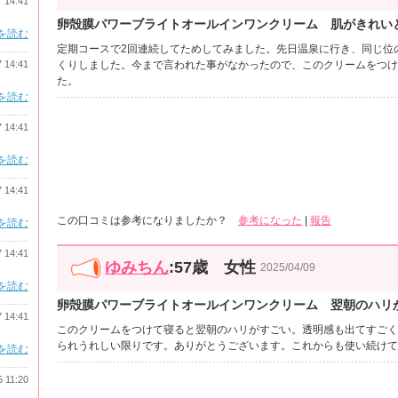
7 14:41
卵殻膜パワーブライトオールインワンクリーム 肌がきれい
を読む
定期コースで2回連続してためしてみました。先日温泉に行き、同じ位
7 14:41
くりしました。今まで言われた事がなかったので、このクリームをつけ
た。
を読む
7 14:41
を読む
7 14:41
この口コミは参考になりましたか？
参考になった
|
報告
を読む
7 14:41
ゆみちん
:57歳 女性
2025/04/09
を読む
卵殻膜パワーブライトオールインワンクリーム 翌朝のハリ
7 14:41
このクリームをつけて寝ると翌朝のハリがすごい。透明感も出てすごく
られうれしい限りです。ありがとうございます。これからも使い続けて
を読む
5 11:20