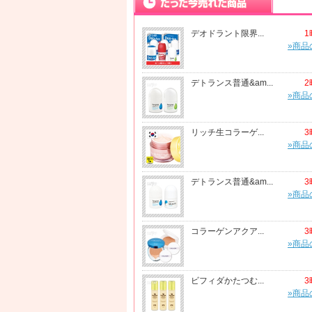
デオドラント限界...
1
»商品
デトランス普通&am...
2
»商品
リッチ生コラーゲ...
3
»商品
デトランス普通&am...
3
»商品
コラーゲンアクア...
3
»商品
ビフィダかたつむ...
3
»商品