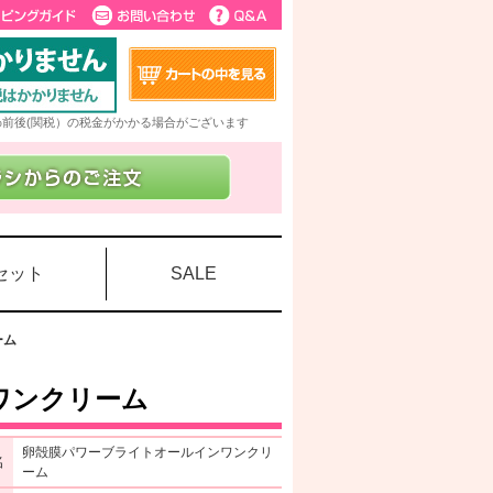
5%前後(関税）の税金がかかる場合がございます
セット
SALE
ーム
ワンクリーム
卵殻膜パワーブライトオールインワンクリ
名
ーム