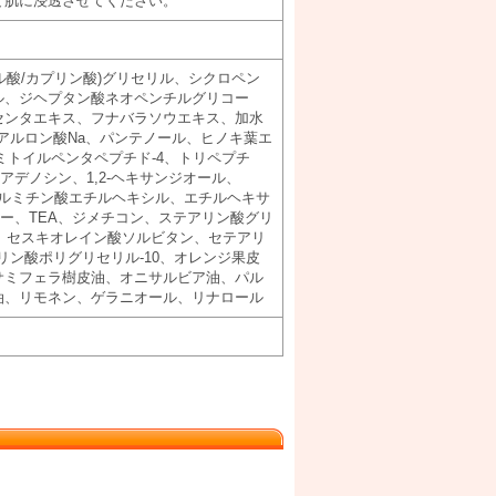
て肌に浸透させてください。
ル酸/カプリン酸)グリセリル、シクロペン
ル、ジヘプタン酸ネオペンチルグリコー
センタエキス、フナバラソウエキス、加水
アルロン酸Na、パンテノール、ヒノキ葉エ
ルミトイルペンタペプチド-4、トリペプチ
アデノシン、1,2-ヘキサンジオール、
パルミチン酸エチルヘキシル、エチルヘキサ
マー、TEA、ジメチコン、ステアリン酸グリ
60、セスキオレイン酸ソルビタン、セテアリ
リン酸ポリグリセリル-10、オレンジ果皮
サミフェラ樹皮油、オニサルビア油、パル
油、リモネン、ゲラニオール、リナロール