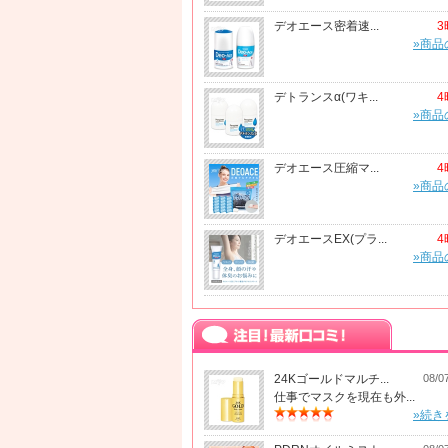
デオエース密着速...
3
»商品
デトランスα(ワキ...
4
»商品
デオエース圧縮マ...
4
»商品
デオエースEX(プラ...
4
»商品
24Kゴールドマルチ...
08/0
仕事でマスクを現在も外...
»続き