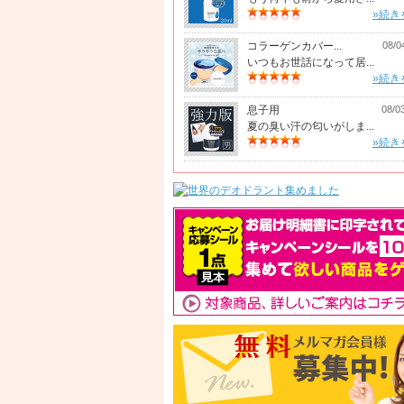
»続き
コラーゲンカバー...
08/0
いつもお世話になって居...
»続き
息子用
08/0
夏の臭い汗の匂いがしま...
»続き