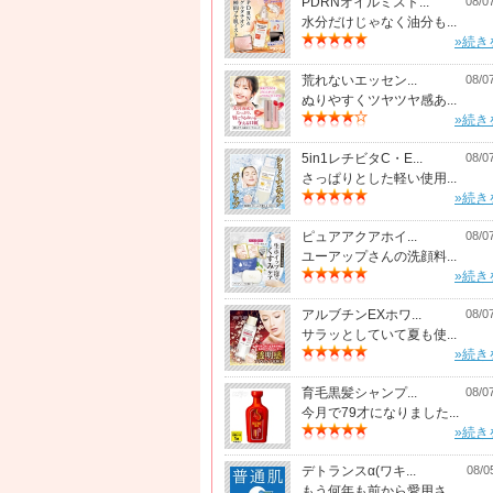
PDRNオイルミスト...
08/0
水分だけじゃなく油分も...
»続き
荒れないエッセン...
08/0
ぬりやすくツヤツヤ感あ...
»続き
5in1レチビタC・E...
08/0
さっぱりとした軽い使用...
»続き
ピュアアクアホイ...
08/0
ユーアップさんの洗顔料...
»続き
アルブチンEXホワ...
08/0
サラッとしていて夏も使...
»続き
育毛黒髪シャンプ...
08/0
今月で79才になりました...
»続き
デトランスα(ワキ...
08/0
もう何年も前から愛用さ...