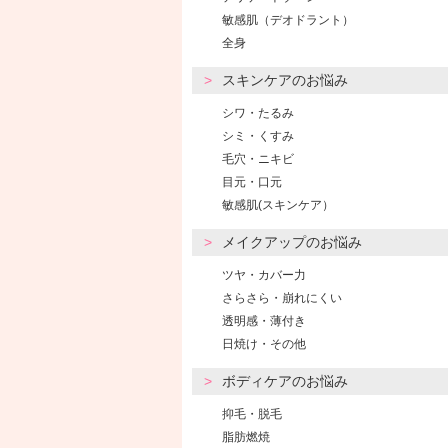
敏感肌（デオドラント）
全身
スキンケアのお悩み
シワ・たるみ
シミ・くすみ
毛穴・ニキビ
目元・口元
敏感肌(スキンケア）
メイクアップのお悩み
ツヤ・カバー力
さらさら・崩れにくい
透明感・薄付き
日焼け・その他
ボディケアのお悩み
抑毛・脱毛
脂肪燃焼