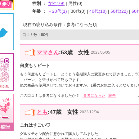
性別
：
女性(79)
| 男性(0)
年齢
：
～20代(1)
| 30代(0) |
40代(18)
|
50代(22)
|
60
現在の絞り込み条件：参考になった順
口コミ数：80件
ママさん
:53歳 女性
2023/05/05
何度もリピート
もう何度もリピートし、とうとう定期購入に変更させて頂きました。5
「パーン」と張りが出て艶もでます。
他の商品も使用させて頂いておりますが、1番のお気に入りとなりまし
この口コミは参考になりましたか？
参考になった
|
報告
とも
:47歳 女性
2022/12/04
これはすごい♡
グルタチオン配合に惹かれて購入してみました。