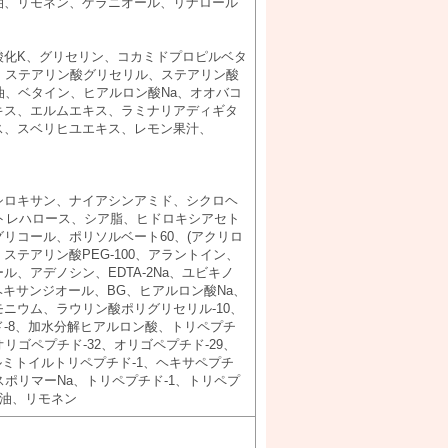
油、リモネン、ゲラニオール、リナロール
酸化K、グリセリン、コカミドプロピルベタ
、ステアリン酸グリセリル、ステアリン酸
ー油、ベタイン、ヒアルロン酸Na、オオバコ
キス、エルムエキス、ラミナリアディギタ
ス、スベリヒユエキス、レモン果汁、
シロキサン、ナイアシンアミド、シクロヘ
トレハロース、シア脂、ヒドロキシアセト
リコール、ポリソルベート60、(アクリロ
ステアリン酸PEG-100、アラントイン、
、アデノシン、EDTA-2Na、ユビキノ
ヘキサンジオール、BG、ヒアルロン酸Na、
ニウム、ラウリン酸ポリグリセリル-10、
-8、加水分解ヒアルロン酸、トリペプチ
リゴペプチド-32、オリゴペプチド-29、
ミトイルトリペプチド-1、ヘキサペプチ
スポリマーNa、トリペプチド-1、トリペプ
皮油、リモネン