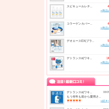
スピキュールレチ...
»商品
コラーゲンカバー...
»商品
デオエースEX(プラ...
»商品
デトランスα(ワキ...
1
»商品
デトランスα(ワキ...
08/0
もう何年も前から愛用さ...
»続き