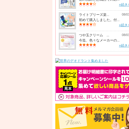
»続き
ライトブリーズ楽...
08/0
初めて購入しました。付...
»続き
つや玉クリーム ...
08/0
今迄、色々なメーカーの...
»続き