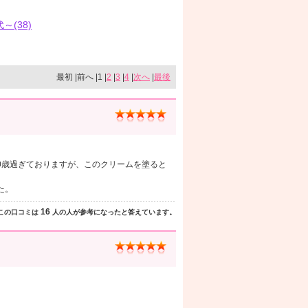
代～(38)
最初 |前へ |1 |
2
|
3
|
4
|
次へ
|
最後
0歳過ぎておりますが、このクリームを塗ると
た。
16
この口コミは
人の人が参考になったと答えています。