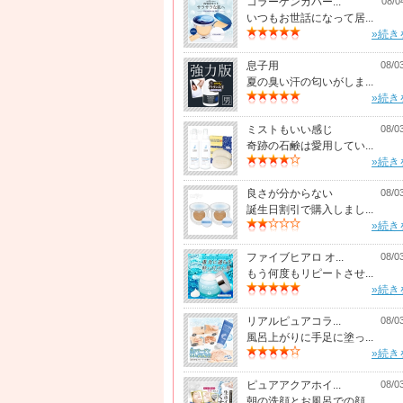
コラーゲンカバー...
08/0
いつもお世話になって居...
»続き
息子用
08/0
夏の臭い汗の匂いがしま...
»続き
ミストもいい感じ
08/0
奇跡の石鹸は愛用してい...
»続き
良さが分からない
08/0
誕生日割引で購入しまし...
»続き
ファイブヒアロ オ...
08/0
もう何度もリピートさせ...
»続き
リアルピュアコラ...
08/0
風呂上がりに手足に塗っ...
»続き
ピュアアクアホイ...
08/0
朝の洗顔とお風呂での顔...