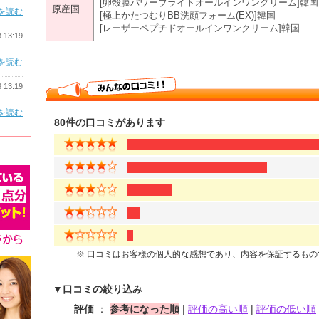
[卵殻膜パワーブライトオールインワンクリーム]韓国
原産国
を読む
[極上かたつむりBB洗顔フォーム(EX)]韓国
[レーザーペプチドオールインワンクリーム]韓国
3 13:19
を読む
3 13:19
を読む
80件の口コミがあります
※ 口コミはお客様の個人的な感想であり、内容を保証するも
▼口コミの絞り込み
評価
：
参考になった順
|
評価の高い順
|
評価の低い順