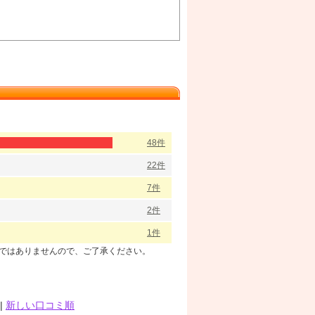
48件
22件
7件
2件
1件
のではありませんので、ご了承ください。
|
新しい口コミ順