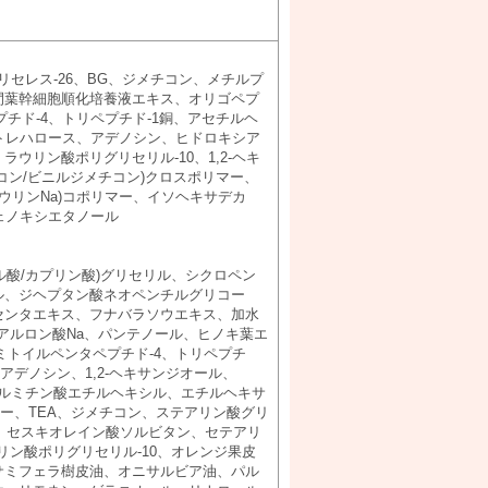
セレス-26、BG、ジメチコン、メチルプ
間葉幹細胞順化培養液エキス、オリゴペプ
プチド-4、トリペプチド-1銅、アセチルヘ
、トレハロース、アデノシン、ヒドロキシア
ウリン酸ポリグリセリル-10、1,2-ヘキ
コン/ビニルジメチコン)クロスポリマー、
ルタウリンNa)コポリマー、イソヘキサデカ
ェノキシエタノール
ル酸/カプリン酸)グリセリル、シクロペン
ル、ジヘプタン酸ネオペンチルグリコー
センタエキス、フナバラソウエキス、加水
アルロン酸Na、パンテノール、ヒノキ葉エ
ルミトイルペンタペプチド-4、トリペプチ
アデノシン、1,2-ヘキサンジオール、
パルミチン酸エチルヘキシル、エチルヘキサ
マー、TEA、ジメチコン、ステアリン酸グリ
60、セスキオレイン酸ソルビタン、セテアリ
リン酸ポリグリセリル-10、オレンジ果皮
サミフェラ樹皮油、オニサルビア油、パル