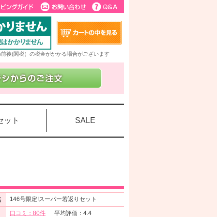
5%前後(関税）の税金がかかる場合がございます
セット
SALE
名
146号限定!スーパー若返りセット
口コミ：80件
平均評価：4.4