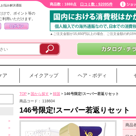
商品数：1888点
口コミ数：92095件
入お悩み解決通販
だけで、ポイント等の
ご利用いただけます。
▲ご注文金額が15,650円以上の場合、ご注文金額の約1
ケア
メイクアップ
ヘア・ボディ
TOP
>
国から探す
>
韓国
>
146号限定!スーパー若返りセット
商品コード：
118604
146号限定!スーパー若返りセット
商品