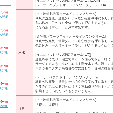
[極上かたつむりBB洗顔フォーム(EX)]100ml
[レーザーペプチドオールインワンクリーム]50ml
2分前
[ヒト幹細胞培養オールインワンクリーム]
の詳細
朝晩の洗顔後、適量(パール2粒分程度)を手に取り
包み込み、手のひら全体で優しく押さえるようにし
になる所は重ね付けがおすすめです。
2分前
の詳細
[卵殻膜パワーブライトオールインワンクリーム]
朝晩の洗顔後、適量(パール2粒分程度)を手に取り
包み込み、手のひら全体で優しく押さえるようにし
8分前
用法
の詳細
[極上かたつむりBB洗顔フォーム(EX)]
適量を手に取り、泡立てネットを使って水と一緒に
サージするように洗い、ぬるま湯か水で洗い流しま
18分前
※まつ毛エクステ装着者の方に対して、使用の推奨
の詳細
[レーザーペプチドオールインワンクリーム]
朝晩の洗顔後、適量(パール2粒分程度)を手に取り
25分前
たるみが気になる部分には薄く重ね塗りがおすすめ
の詳細
馴染ませていただいてもかまいません。
[ヒト幹細胞培養オールインワンクリーム]
46分前
〔香り〕無香料
の詳細
注意