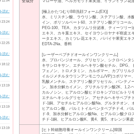
4 11:04
全成分
マローザ油、ベルガモット果実油、イランイラン花
を読む
[極上かたつむりBB洗顔フォーム(EX)]
水、ミリスチン酸、ラウリン酸、ステアリン酸、水
3 23:24
イン、ポリソルベート60、ステアリン酸グリコール
PEG-100、TEA、カタツムリ分泌液、ティーツリ
を読む
エキス、カキ葉エキス、セイヨウシロヤナギ樹皮エ
ータエキス、カミツレ花エキス、パパイヤ果実エキ
3 22:25
EDTA-2Na、香料
を読む
[レーザーペプチドオールインワンクリーム]
水、プロパンジオール、グリセリン、シクロペンタ
3 18:12
キサシロキサン、エチルヘキサン酸セチル、DPG、
フェノン、トロメタミン、カルボマー、カプリリルグ
を読む
イルジメチルタウリンアンモニウム/VP)コポリマー、
乳酸メンチル、ステアリン酸グリセリル、パンテノール
3 13:19
ン、加水分解カイメン、グリチルリチン酸2K、1,2-
カルノシン、ヒアルロン酸ヒドロキシプロピルトリモ
を読む
エチルヘキシルグリセリン、アセチルヘキサペプチド
ド-1銅、アセチルヒアルロン酸Na、グルタチオン、オ
3 13:19
ヒアルロン酸、パルミトイルペンタペプチド-4、パル
ド-9、加水分解ヒアルロン酸Na、ヒアルロン酸クロ
を読む
チド-1銅、ヒアルロン酸K、黄4、黄5、オレンジ果
3 13:19
[ヒト幹細胞培養オールインワンクリーム]韓国