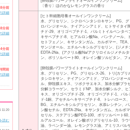
[卵殻膜パワーブライトオールインワンクリーム]
〔香り〕ほのかなレモングラスの香り
48分前
の詳細
[ヒト幹細胞培養オールインワンクリーム]
水、グリセリン、シクロペンタシロキサン、PG、グリ
ロパンジオール、ナイアシンアミド、ヒトサイタイ
48分前
チド-29、オリゴペプチド-1、パルミトイルペンタペ
の詳細
キサペプチド-8、ヒアルロン酸Na、パンテノール
セトフェノン、キサンタンガム、カルボマー、TEA、ラ
サンジオール、エチルヘキシルグリセリン、(ジメチ
54分前
EDTA-2Na、(アクリル酸Na/アクリロイルジメチ
の詳細
ン、ポリソルベート80、オレイン酸ソルビタン、フ
[卵殻膜パワーブライトオールインワンクリーム]
時間前
水、グリセリン、PG、グリセレス-26、トリ(カプリ
の詳細
タシロキサン、ナイアシンアミド、プロパンジオー
ル、卵殻膜エキス、ツボクサエキス、加水分解プラ
分解コラーゲン、セラミドNP、加水分解シルク、ヒ
キス、オリゴペプチド-29、オリゴペプチド-1、パ
ド-1銅、アセチルヘキサペプチド-8、トレハロース、
BG、エチルヘキシルグリセリン、水添レシチン、
ン酸セチル、EDTA-2Na、キサンタンガム、カルボ
5 11:20
セリル、ステアリン酸PEG-100、ポリソルベート
ルアルコール、オレイン酸ポリグリセリル-10、ラウ
を読む
油、ラベンダー油、レモングラス油、アミリスバル