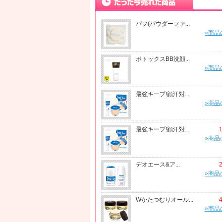
パフ(パウダーファ...
»商品
ボトックスBB洗顔...
»商品
最強キープ!顔汗対...
»商品
最強キープ!顔汗対...
»商品
デオエース&ア...
»商品
Wかたつむりオール...
»商品