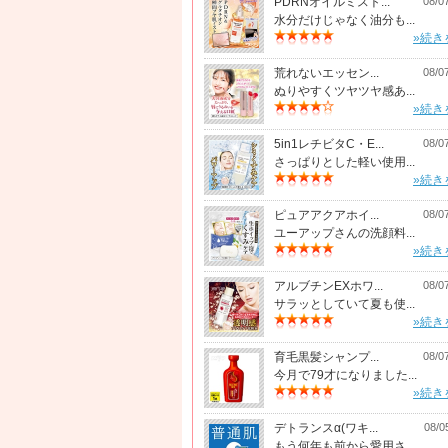
PDRNオイルミスト...
08/0
水分だけじゃなく油分も...
»続き
荒れないエッセン...
08/0
ぬりやすくツヤツヤ感あ...
»続き
5in1レチビタC・E...
08/0
さっぱりとした軽い使用...
»続き
ピュアアクアホイ...
08/0
ユーアップさんの洗顔料...
»続き
アルブチンEXホワ...
08/0
サラッとしていて夏も使...
»続き
育毛黒髪シャンプ...
08/0
今月で79才になりました...
»続き
デトランスα(ワキ...
08/0
もう何年も前から愛用さ...