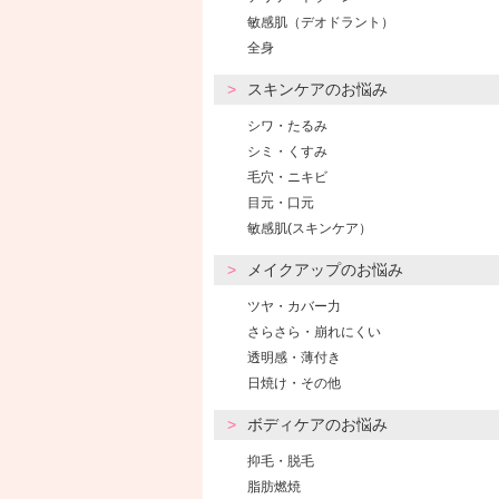
敏感肌（デオドラント）
全身
スキンケアのお悩み
シワ・たるみ
シミ・くすみ
毛穴・ニキビ
目元・口元
敏感肌(スキンケア）
メイクアップのお悩み
ツヤ・カバー力
さらさら・崩れにくい
透明感・薄付き
日焼け・その他
ボディケアのお悩み
抑毛・脱毛
脂肪燃焼