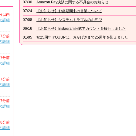
07/30
Amazon Pay決済に関する不具合のお知らせ
07/24
【お知らせ】お盆期間中の営業について
分以内
07/08
【お知らせ】システムトラブルのお詫び
の詳細
06/16
【お知らせ】Instagram公式アカウントを移行しました
27分前
01/05
祝25周年|YOUUPは、おかげさまで25周年を迎えました
の詳細
27分前
の詳細
27分前
の詳細
27分前
の詳細
38分前
の詳細