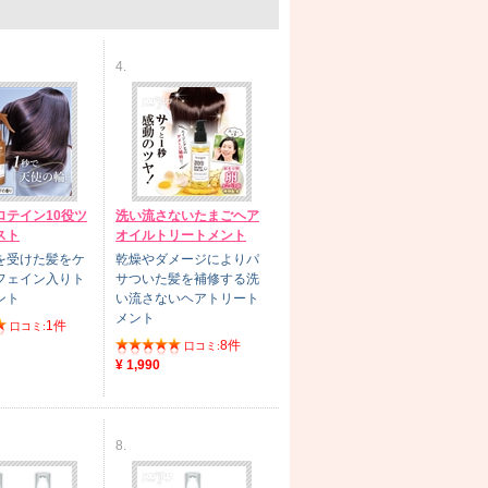
4.
ロテイン10役ツ
洗い流さないたまごヘア
スト
オイルトリートメント
を受けた髪をケ
乾燥やダメージによりパ
フェイン入りト
サついた髪を補修する洗
ント
い流さないヘアトリート
メント
1件
口コミ:
8件
口コミ:
¥ 1,990
8.