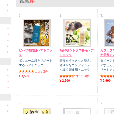
商品数:
8件
1.
2.
3.
ビハツモ防脱ヘアトニッ
1品6役シトラス養毛ヘア
カフェプ
ク
トニック
ヤ美髪ミ
ボリューム感をサポート
頭皮をすっきりと整え、
ダメージ
するヘアトニック
健やかなコンディション
アするカ
へ導く頭皮用トニック
リートメ
2件
口コミ:
¥ 3,500
3件
口コミ:
¥ 2,500
¥ 2,990
5.
6.
7.