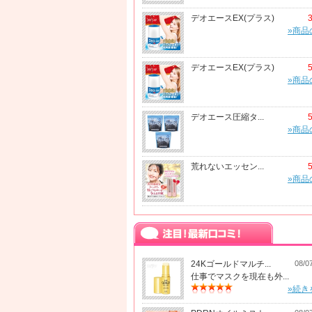
デオエースEX(プラス)
»商品
デオエースEX(プラス)
»商品
デオエース圧縮タ...
»商品
荒れないエッセン...
»商品
24Kゴールドマルチ...
08/0
仕事でマスクを現在も外...
»続き