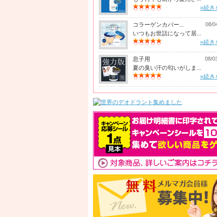
»続き
コラーゲンカバー...
08/0
いつもお世話になって居...
»続き
息子用
08/0
夏の臭い汗の匂いがしま...
»続き