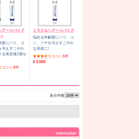
ヘアーリバイブ
ミラクルヘアーリバイブ
)
悩める年齢髪にハリ、コ
齢髪にハリ、コ
シ、ツヤを与えすこやか
を与えすこやか
な頭皮に!
する美容液2個セ
6件
口コミ:
¥ 3,500
9件
口コミ:
表示件数