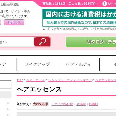
商品数：1888点
口コミ数：92107件
入お悩み解決通販
だけで、ポイント等の
ご利用いただけます。
▲ご注文金額が15,650円以上の場合、ご注文金額の約1
ケア
メイクアップ
ヘア・ボディ
TOP
>
ヘア・ボディ
>
シャンプー・コンディショナー
>
ヘアエッセン
ヘアエッセンス
並び替え：
売れてる順
｜
口コミの多い順
｜
価格順
｜
新着順