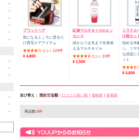
ブワットヘア
紅椿マルチオイルinエッ
ミラクル
センス
(2個セット
気になるところに塗るだ
け育毛ケアアイテム
頭からつま先まで全身使
悩める年
えるマルチオイル
シ、ツヤ
124件
口コミ:
な頭皮に
¥ 4,800
10件
口コミ:
ット
¥ 2,500
¥ 4,800
並び替え：
売れてる順
｜
口コミの多い順
｜
価格順
｜
新着順
商品数:
8件