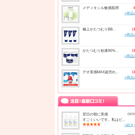
メディキシル敏感肌用
»商品
極上かたつむりBB...
1
»商品
かたつむり粘液90%...
1
»商品
デオ実感MAX超売れ...
1
»商品
翌日の朝に実感
08/0
すごくいいです。私はピ...
»続き