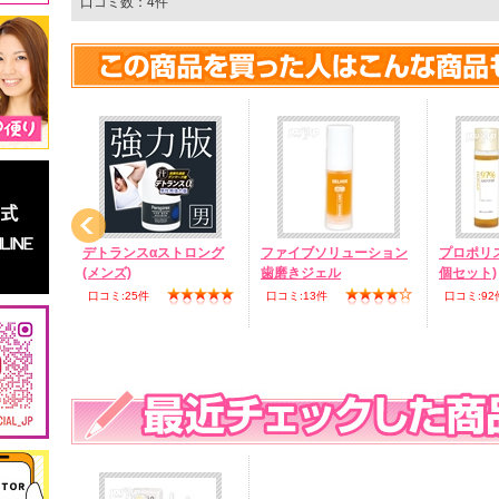
口コミ数：4件
ー泡フォ
デトランスαストロング
ファイブソリューション
プロポリス
(メンズ)
歯磨きジェル
個セット)
口コミ:25件
口コミ:13件
口コミ:92