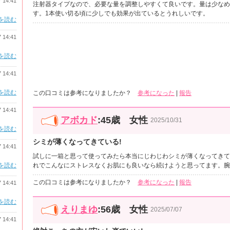
7 14:41
注射器タイプなので、必要な量を調整しやすくて良いです。量は少なめ
す。1本使い切る頃に少しでも効果が出ているとうれしいです。
を読む
7 14:41
を読む
7 14:41
を読む
この口コミは参考になりましたか？
参考になった
|
報告
7 14:41
アボカド
:45歳 女性
2025/10/31
を読む
シミが薄くなってきている!
7 14:41
試しに一箱と思って使ってみたら本当にじわじわシミが薄くなってきて
れでこんなにストレスなくお肌にも良いなら続けようと思ってます。腕
を読む
この口コミは参考になりましたか？
参考になった
|
報告
7 14:41
を読む
えりまゆ
:56歳 女性
2025/07/07
7 14:41