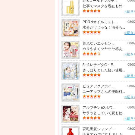
24Kゴールドマルチ...
08/0
仕事でマスクを現在も外...
»続き
PDRNオイルミスト...
08/0
水分だけじゃなく油分も...
»続き
荒れないエッセン...
08/0
ぬりやすくツヤツヤ感あ...
»続き
5in1レチビタC・E...
08/0
さっぱりとした軽い使用...
»続き
ピュアアクアホイ...
08/0
ユーアップさんの洗顔料...
»続き
アルブチンEXホワ...
08/0
サラッとしていて夏も使...
»続き
育毛黒髪シャンプ...
08/0
今月で79才になりました...