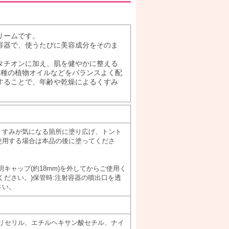
リームです。
容器で、使うたびに美容成分をそのま
タチオンに加え、肌を健やかに整える
3種の植物オイルなどをバランスよく配
することで、年齢や乾燥によるくすみ
くすみが気になる箇所に塗り広げ、トント
使用する場合は本品の後に塗ってくださ
キャップ(約18mm)を外してからご使用く
ください。)保管時:注射容器の噴出口を透
さい。
グリセリル、エチルヘキサン酸セチル、ナイ