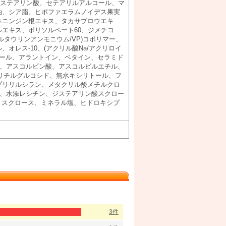
ン、ステアリン酸、セテアリルアルコール、マ
油、シア脂、ヒポファエラムノイデス果実
ネニンジン根エキス、タカサブロウエキ
エキス、ポリソルベート60、ジメチコ
タウリンアンモニウム/VP)コポリマー、
オレス-10、(アクリル酸Na/アクリロイ
ロール、アラントイン、ベタイン、セラミド
ン、アスコルビン酸、アスコルビルエチル、
リチルグルコシド、無水キシリトール、フ
プリリルシラン、メタクリル酸メチルクロ
Al、水添レシチン、ジステアリン酸スクロー
ド、スクロース、ミネラル塩、ヒドロキシプ
3件