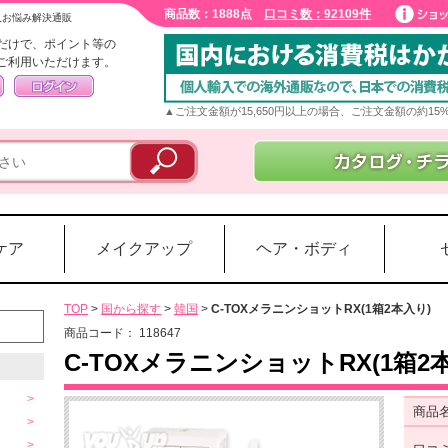
商品数：1888点
口コミ数：92109件
入お悩み解決通販
だけで、ポイント等の
ご利用いただけます。
▲ご注文金額が15,650円以上の場合、ご注文金額の約1
ケア
メイクアップ
ヘア・ボディ
TOP
>
国から探す
>
韓国
>
C-TOXメラニンショットRX(1箱2本入り)
商品コード：
118647
C-TOXメラニンショットRX(1箱2
商品