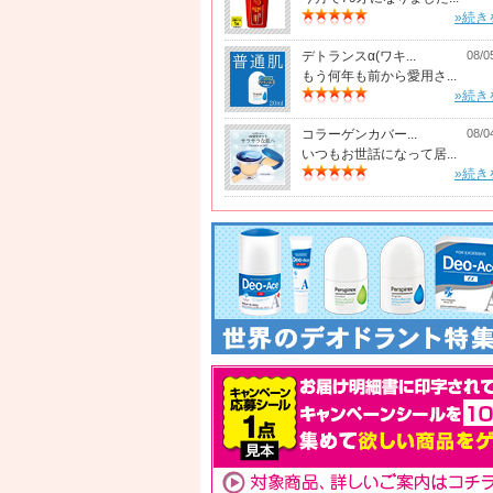
»続き
デトランスα(ワキ...
08/0
もう何年も前から愛用さ...
»続き
コラーゲンカバー...
08/0
いつもお世話になって居...
»続き