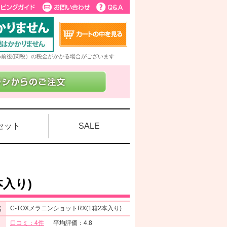
5%前後(関税）の税金がかかる場合がございます
セット
SALE
本入り)
名
C-TOXメラニンショットRX(1箱2本入り)
口コミ：4件
平均評価：4.8