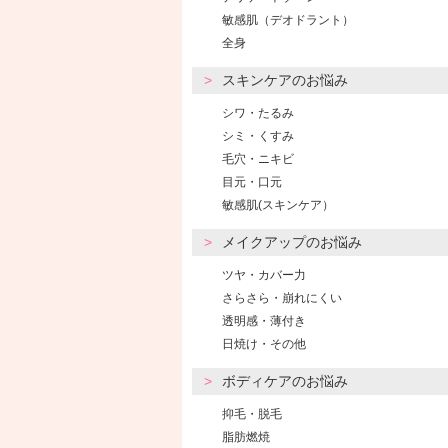
敏感肌（デオドラント）
全身
スキンケアのお悩み
シワ・たるみ
シミ・くすみ
毛穴・ニキビ
目元・口元
敏感肌(スキンケア）
メイクアップのお悩み
ツヤ・カバー力
さらさら・崩れにくい
透明感・薄付き
日焼け・その他
ボディケアのお悩み
抑毛・脱毛
脂肪燃焼