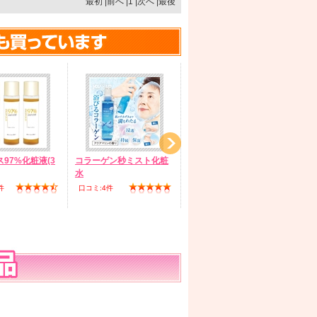
最初 |前へ |1 |次へ |最後
97%化粧液(3
コラーゲン秒ミスト化粧
ナイアシンアミド10%高
ス
水
濃度美白液
セ
件
口コミ:4件
口コミ:4件
口コ