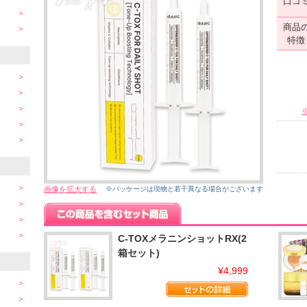
口コ
商品
特徴
画像を拡大する
※パッケージは現物と若干異なる場合がございます
C-TOXメラニンショットRX(2
箱セット)
¥4,999