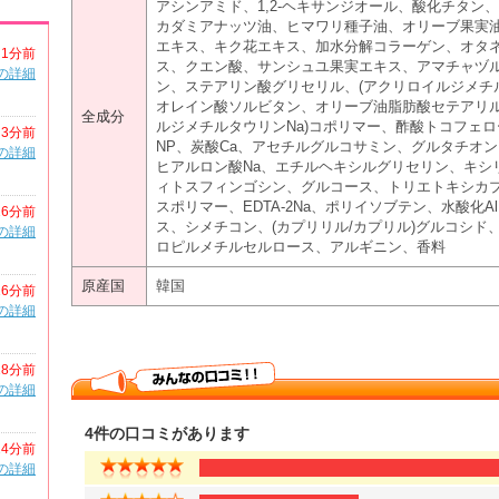
アシンアミド、1,2-ヘキサンジオール、酸化チタ
カダミアナッツ油、ヒマワリ種子油、オリーブ果実
エキス、キク花エキス、加水分解コラーゲン、オタ
1分前
ス、クエン酸、サンシュユ果実エキス、アマチャヅル
の詳細
ン、ステアリン酸グリセリル、(アクリロイルジメチル
オレイン酸ソルビタン、オリーブ油脂肪酸セテアリル、
全成分
ルジメチルタウリンNa)コポリマー、酢酸トコフェ
3分前
NP、炭酸Ca、アセチルグルコサミン、グルタチオ
の詳細
ヒアルロン酸Na、エチルヘキシルグリセリン、キシ
ィトスフィンゴシン、グルコース、トリエトキシカ
スポリマー、EDTA-2Na、ポリイソブテン、水酸化
16分前
ス、シメチコン、(カプリリル/カプリル)グルコシ
の詳細
ロピルメチルセルロース、アルギニン、香料
原産国
韓国
16分前
の詳細
18分前
の詳細
4件の口コミがあります
24分前
の詳細