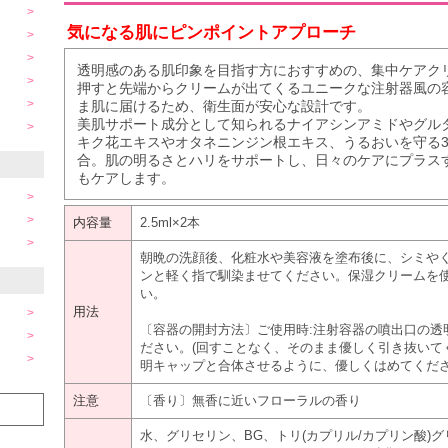
気になる肌にピンポイントアプローチ
透明感のある肌印象を目指す方におすすめの、集中ケアク
押すと先端からクリームが出てくるユニークな注射器風の
ま肌に届けるため、衛生面が安心な設計です。
美肌サポート成分として知られるナイアシンアミドやグル
キク花エキスやオタネニンジン根エキス、うるおいを守る
合。肌の明るさとハリをサポートし、日々のケアにプラス
もケアします。
内容量
2.5ml×2本
朝晩の洗顔後、化粧水や美容液を塗布後に、シミや
ンと軽く指で馴染ませてください。保湿クリームを
い。
用法
〔容器の開封方法〕ご使用時:注射容器の噴出口の透明
ださい。(回すことなく、そのまま優しく引き抜いて
明キャップと合体させるように、優しくはめてくだ
注意
〔香り〕無香に近いフローラルの香り
水、グリセリン、BG、トリ(カプリル/カプリン酸)