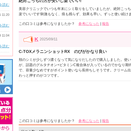
絶対こっちの方が安いし楽でいい!
を読む
美容クリニックでいつも年末にシミ取りをしていましたが、絶対こっち
楽でいいです!刺激もなく、痕も残らず、効果も早い。ずっと使い続けま
5 11:20
この口コミは参考になりましたか？
参考になった
|
報告
を読む
4 11:04
K
2025/09/11
を読む
C-TOXメラニンショットRX のびがかなり良い
頬のシミが少しずつ濃くなって気になりだしたので購入しました。使い
が、話題のグルタチオン+ビタミンC複合体が入っているのでかなり期
で、容量少なめですがポイント使いなら長持ちしそうです。クリーム出
わっと押すのがコツです。
この口コミは参考になりましたか？
参考になった
|
報告