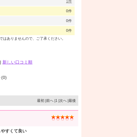
1件
0件
0件
0件
のではありませんので、ご了承ください。
|
新しい口コミ順
(0)
最初 |前へ |1 |次へ |最後
整しやすくて良い