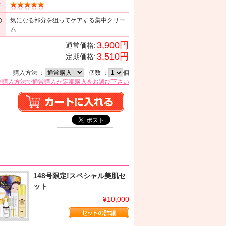
ミ
の
気になる部分を狙ってケアする集中クリー
ム
3,900円
通常価格:
3,510円
定期価格:
購入方法 ：
個数 ：
個
※購入方法で通常購入か定期購入をお選び下さい
148号限定!スペシャル美肌セ
ット
¥10,000