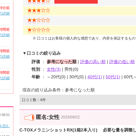
49分前
の詳細
時間前
の詳細
※ 口コミはお客様の個人的な感想であり、内容を保証するも
時間前
▼口コミの絞り込み
の詳細
評価
：
参考になった順
|
評価の高い順
|
評価の低い順
性別
：
女性(3)
| 男性(0)
時間前
年齢
： ～20代(0) | 30代(0) |
40代(1)
|
50代(1)
| 60代～
の詳細
現在の絞り込み条件：参考になった順
口コミ数：4件
8 08:51
匿名:女性
2025/09/22
を読む
C-TOXメラニンショットRX(1箱2本入り) 必要な量を調