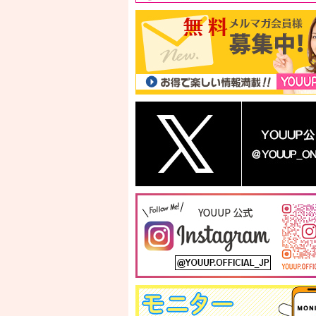
ビハツモ防脱ヘアトニッ
プレミアムレチノールホ
フットブロッカ
ク
ワイトニングクリーム(2
ーム
個セット)
口コミ:2件
口コミ:151件
口コミ:8件