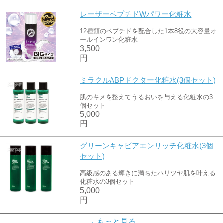
レーザーペプチドWパワー化粧水
12種類のペプチドを配合した1本8役の大容量オ
ールインワン化粧水
3,500
円
ミラクルABPドクター化粧水(3個セット)
肌のキメを整えてうるおいを与える化粧水の3
個セット
5,000
円
グリーンキャビアエンリッチ化粧水(3個
セット)
高級感のある輝きに満ちたハリツヤ肌を叶える
化粧水の3個セット
5,000
円
スーパーホワイト8in1化粧水(3個セット)
→ もっと見る