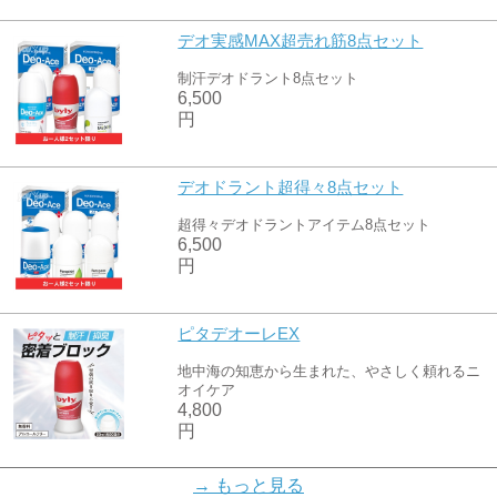
デオ実感MAX超売れ筋8点セット
制汗デオドラント8点セット
6,500
円
デオドラント超得々8点セット
超得々デオドラントアイテム8点セット
6,500
円
ピタデオーレEX
地中海の知恵から生まれた、やさしく頼れるニ
オイケア
4,800
円
デオ新鋭オールスター8点セット
→ もっと見る