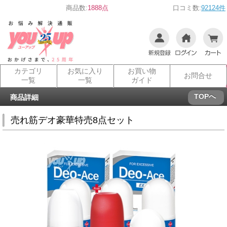
商品数:
1888点
口コミ数:
92124件
カテゴリ
お気に入り
お買い物
お問合せ
一覧
一覧
ガイド
TOPへ
商品詳細
売れ筋デオ豪華特売8点セット