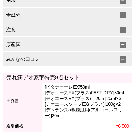
用法
全成分
注意
原産国
みんなの口コミ
売れ筋デオ豪華特売8点セット
[ピタデオーレEX]50ml
[デオエースEX(プラス)FAST DRY]50ml
[デオエースEX(プラス) 20ml]20ml×3
内容量
[デオエースソープEX(プラス)]100g×2
[デトランスα敏感肌用(アルコールフリ
ー)]20ml
通常価格
¥6,500