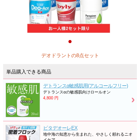
デオドラントの8点セット
単品購入できる商品
デトランスα敏感肌用(アルコールフリー)
デトランスαの敏感肌向けロールオン
4,800
円
ピタデオーレEX
地中海の知恵から生まれた、やさしく頼れるニオ
イケア