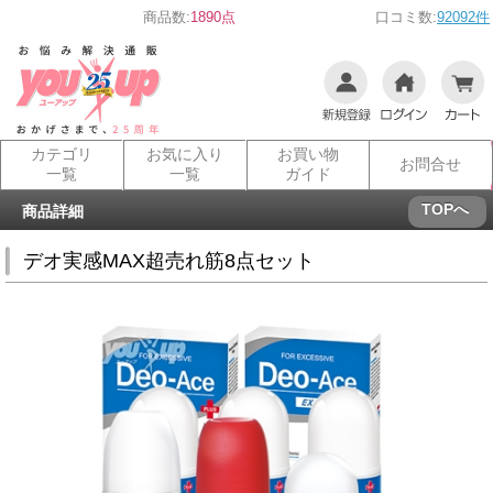
商品数:
1890点
口コミ数:
92092件
カテゴリ
お気に入り
お買い物
お問合せ
一覧
一覧
ガイド
TOPへ
商品詳細
デオ実感MAX超売れ筋8点セット