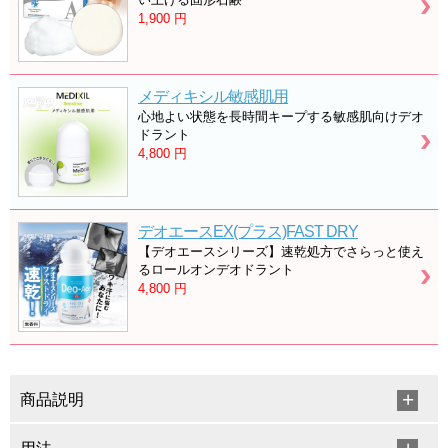
1,900
円
メディキシル敏感肌用
心地よい状態を長時間キープする敏感肌向けデオ
ドラント
4,800
円
デオエースEX(プラス)FAST DRY
【デオエースシリーズ】速乾処方でさらっと使え
るロールオンデオドラント
4,800
円
商品説明