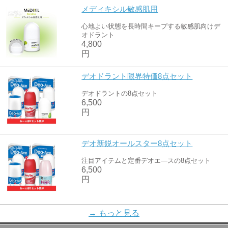
メディキシル敏感肌用
心地よい状態を長時間キープする敏感肌向けデ
オドラント
4,800
円
デオドラント限界特価8点セット
デオドラントの8点セット
6,500
円
デオ新鋭オールスター8点セット
注目アイテムと定番デオエ―スの8点セット
6,500
円
デオドラント超得々8点セット
→ もっと見る
超得々デオドラントアイテム8点セット