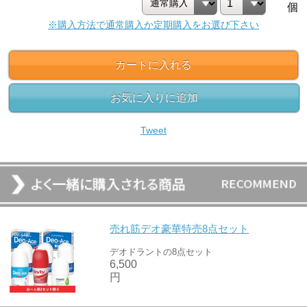
個
※購入方法で通常購入か定期購入をお選び下さい
カートに入れる
お気に入りに追加
Tweet
売れ筋デオ豪華特売8点セット
デオドラントの8点セット
6,500
円