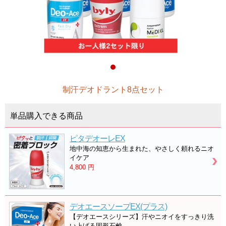
制汗デオドラント8点セット
単品購入できる商品
ピタデオーレEX
地中海の知恵から生まれた、やさしく頼れるニオ
イケア
4,800
円
デオエースソープEX(プラス)
【デオエースシリーズ】汗やニオイをすっきり洗
い上げる固形石鹸