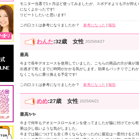
モニター当選で1ヶ月ほど使ってみましたが、スポデオよりも汗が抑え
になくよかったです!
リピートしたいと思います!
この口コミは参考になりましたか？
参考になった
|
報告
わんた
:32歳 女性
2025/04/27
最高
今まで長年デオエースを使用していました。こちらの商品の方が液が溜
出過ぎて乾くまでに時間がかかる気がします。効果もバッチリでこれか
なくこちらに乗り換える予定です!
この口コミは参考になりましたか？
参考になった
|
報告
めめ
:27歳 女性
2025/04/21
最高✨️✨
今まで何年もデオエースロールオンを使ってましたが脇に付けてから乾
果は少し低いような気がしました。
今までは脇につけても全く痒くならなかったのに最近は一度付けると3