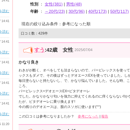
7 14:41
性別
：
女性(381)
|
男性(48)
を読む
年齢
：
～20代(23)
|
30代(96)
|
40代(173)
|
50代(117)
7 14:41
現在の絞り込み条件：参考になった順
を読む
口コミ数：429件
7 14:41
すう
:42歳 女性
2025/07/04
を読む
かなり良き
7 14:41
わきがが酷く、オペをしても治まらないので、パーピレックスを使って
を読む
ックスもダメで、その後はずっとデオエースEXを使っていました。し
毎日塗らないと持たないし、で、かなり悩んでいました。そんな時、こ
7 14:41
ころ、
パーピレックス<デオエースEX<ピタデオーレ
を読む
でした。かなりかなり匂いを強力に抑えてくれるのに痒くならない!!か
たが、ピタデオーレに乗り換えます!
7 14:41
今の残りのデオエースは、股のスソガに使います(^^)
を読む
この口コミは参考になりましたか？
参考になった
|
報告
5 11:20