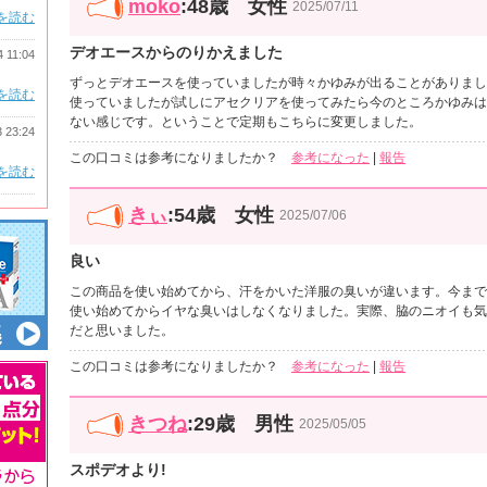
moko
:48歳 女性
2025/07/11
を読む
デオエースからのりかえました
4 11:04
ずっとデオエースを使っていましたが時々かゆみが出ることがありまし
を読む
使っていましたが試しにアセクリアを使ってみたら今のところかゆみは
ない感じです。ということで定期もこちらに変更しました。
3 23:24
この口コミは参考になりましたか？
参考になった
|
報告
を読む
きぃ
:54歳 女性
2025/07/06
良い
この商品を使い始めてから、汗をかいた洋服の臭いが違います。今まで
使い始めてからイヤな臭いはしなくなりました。実際、脇のニオイも気
だと思いました。
この口コミは参考になりましたか？
参考になった
|
報告
きつね
:29歳 男性
2025/05/05
スポデオより!