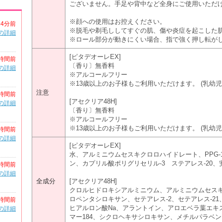
ございません。手足や背中など全身にご使用いただ
※顔への使用はお控えください。
24分前
※脱毛や剃毛ししてすぐの肌、傷や炎症を起こした
の詳細
※ロール部分が動きにくい場合、指で強く押し転が
[ピタデオーレEX]
時間前
〔香り〕無香料
の詳細
※アルコールフリー
※13歳以上のお子様もご利用いただけます。 (乳幼児
注意
時間前
[アセクリア48H]
の詳細
〔香り〕無香料
※アルコールフリー
※13歳以上のお子様もご利用いただけます。 (乳幼児
時間前
の詳細
[ピタデオーレEX]
水、アルミニウムセスキクロロハイドレート、PPG-
ン、カプリル酸ポリグリセリル-3 ステアレス-20、安息
時間前
の詳細
全成分
[アセクリア48H]
クロルヒドロキシアルミニウム、アルミニウムセス
ロペンタシロキサン、セテアレス-2、セテアレス-21
時間前
ヒアルロン酸Na、アラントイン、アロエベラ葉エキス
の詳細
マー184、シクロヘキサシロキサン、メチルパラベ