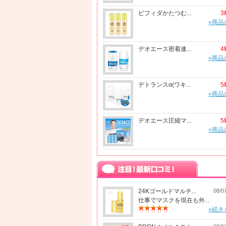
ビフィダかたつむ...
3
»商品
デオエース密着速...
4
»商品
デトランスα(ワキ...
5
»商品
デオエース圧縮マ...
5
»商品
24Kゴールドマルチ...
08/0
仕事でマスクを現在も外...
»続き