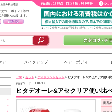
商品数：1888点
口コミ数：92108件
入お悩み解決通販
だけで、ポイント等の
ご利用いただけます。
▲ご注文金額が15,650円以上の場合、ご注文金額の約1
ケア
メイクアップ
ヘア・ボディ
TOP
>
セット
>
デオドラントセット
>
ピタデオーレ&アセクリア使い
商品コード：
118717
ピタデオーレ&アセクリア使い比
商品