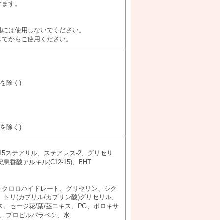
けます。
肌には使用しないでください。
してからご使用ください。
を除く)
を除く)
15ステアリル、ステアレス-2、グリセリ
香酸アルキル(C12-15)、BHT
キクロロハイドレート、グリセリン、シク
、トリ(カプリル/カプリン酸)グリセリル、
、セージ花/葉/茎エキス、PG、ポロキサ
ン、プロピルパラベン、水