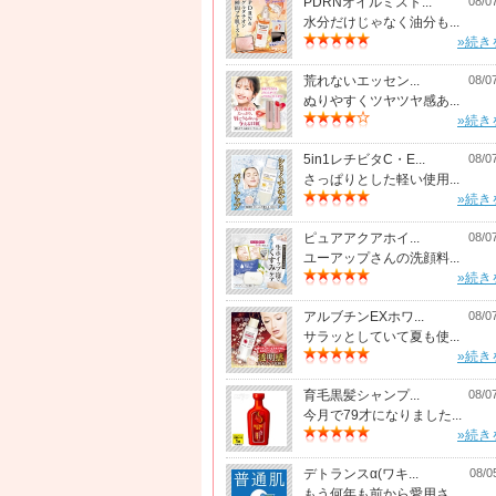
PDRNオイルミスト...
08/0
水分だけじゃなく油分も...
»続き
荒れないエッセン...
08/0
ぬりやすくツヤツヤ感あ...
»続き
5in1レチビタC・E...
08/0
さっぱりとした軽い使用...
»続き
ピュアアクアホイ...
08/0
ユーアップさんの洗顔料...
»続き
アルブチンEXホワ...
08/0
サラッとしていて夏も使...
»続き
育毛黒髪シャンプ...
08/0
今月で79才になりました...
»続き
デトランスα(ワキ...
08/0
もう何年も前から愛用さ...