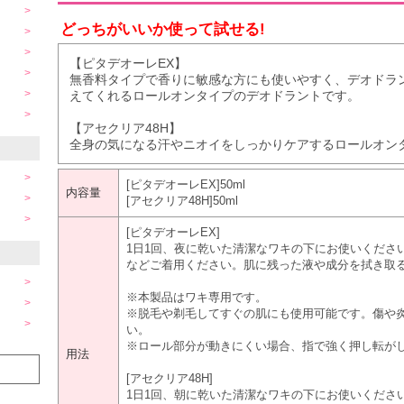
どっちがいいか使って試せる!
【ピタデオーレEX】
無香料タイプで香りに敏感な方にも使いやすく、デオドラ
えてくれるロールオンタイプのデオドラントです。
【アセクリア48H】
全身の気になる汗やニオイをしっかりケアするロールオン
[ピタデオーレEX]50ml
内容量
[アセクリア48H]50ml
[ピタデオーレEX]
1日1回、夜に乾いた清潔なワキの下にお使いくださ
などご着用ください。肌に残った液や成分を拭き取
※本製品はワキ専用です。
※脱毛や剃毛してすぐの肌にも使用可能です。傷や
い。
※ロール部分が動きにくい場合、指で強く押し転が
用法
[アセクリア48H]
1日1回、朝に乾いた清潔なワキの下にお使いくださ