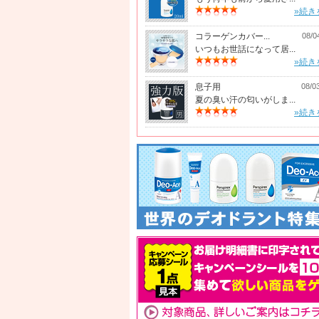
»続き
コラーゲンカバー...
08/0
いつもお世話になって居...
»続き
息子用
08/0
夏の臭い汗の匂いがしま...
»続き