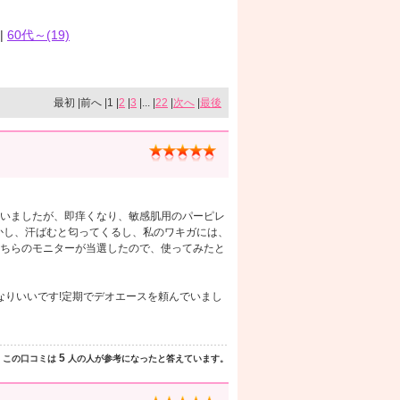
|
60代～(19)
最初 |前へ |1 |
2
|
3
|... |
22
|
次へ
|
最後
いましたが、即痒くなり、敏感肌用のパーピレ
かし、汗ばむと匂ってくるし、私のワキガには、
ちらのモニターが当選したので、使ってみたと
なりいいです!定期でデオエースを頼んでいまし
5
この口コミは
人の人が参考になったと答えています。