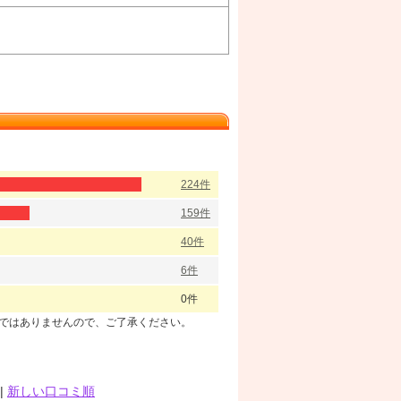
224件
159件
40件
6件
0件
のではありませんので、ご了承ください。
|
新しい口コミ順