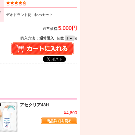
ミ
の
デオドラント使い比べセット
5,000円
通常価格:
購入方法 ：
通常購入
個数
個
アセクリア48H
¥4,800