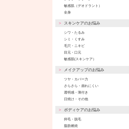
敏感肌（デオドラント）
全身
スキンケアのお悩み
シワ・たるみ
シミ・くすみ
毛穴・ニキビ
目元・口元
敏感肌(スキンケア）
メイクアップのお悩み
ツヤ・カバー力
さらさら・崩れにくい
透明感・薄付き
日焼け・その他
ボディケアのお悩み
抑毛・脱毛
脂肪燃焼