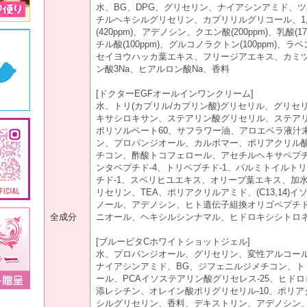
水、BG、DPG、グリセリン、ナイアシンアミド、ツ
チルヘキシルグリセリン、カプリリルグリコール、1,
(420ppm)、アデノシン、クエン酸(200ppm)、乳酸
チル酸(100ppm)、グルコノラクトン(100ppm)
セイヨウハッカ葉エキス、フリージアエキス、カミ
ン酸3Na、ヒアルロン酸Na、香料
[ドクターEGFオールインワンクリーム]
水、トリ(カプリル/カプリン酸)グリセリル、グリ
キサシロキサン、ステアリン酸グリセリル、ステアリン
ポリソルベート60、サフラワー油、アロエベラ液汁
ン、プロパンジオール、カルボマー、ポリアクリル酸
チコン、酢酸トコフェロール、アセチルヘキサペプチ
ンタペプチド-4、トリペプチド-1、パルミトイルトリ
チド-1、スベリヒユエキス、オリーブ葉エキス、加
リセリン、TEA、ポリアクリルアミド、(C13,14)
ノール、アデノシン、ヒト遺伝子組換オリゴペプチド-1(
全成分
ニオール、ヘキシルシンナマル、ヒドロキシシトロネラ
[ブルービタCホワイトショットジェル]
水、プロパンジオール、グリセリン、変性アルコール、
ナイアシンアミド、BG、ジフェニルジメチコン、トリ
ール、PCAイソステアリン酸グリセレス-25、ヒド
添レシチン、オレイン酸ポリグリセリル-10、ポリア
シルグリセリン、香料、デキストリン、アデノシン