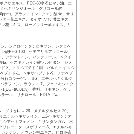
ボクサエキス、PEG-60水添ヒマシ油、エ
2-ヘキサンジオール、グリコール酸
(170ppm)、アラントイン、クエン酸Na、サリ
、ラベンダー花エキス、タイマツバナ葉エキス、
ツレ花エキス、ローズマリー葉エキス、リ
セリン、シクロペンタシロキサン、シクロヘ
酸PEG-100、セテアリルアルコール、
末、アラントイン、パンテノール、ベタイ
Na、セスキオレイン酸ソルビタン、ジメ
ド-8、トリペプチド-1銅、パルミトイルペ
ペプチド-1、ヘキサペプチド-9、ノナペプ
水分解コラーゲン、BG、エチルヘキシルグ
イソパラフィン、ラウレス-7、フェノキシエタ
EGF)(0.01%)、香料、リモネン、ゲラ
ール、リナロール、EDTA-2Na
グリセレス-26、メチルグルセス-20、
エチルヘキサノイン、1,2-ヘキサンジオ
ロキシアセトフェノン、キサンタンガム、水
クリレートクロスポリマー-6、エチルヘキ
、カンテン、オウレン根エキス、ピロ亜硫