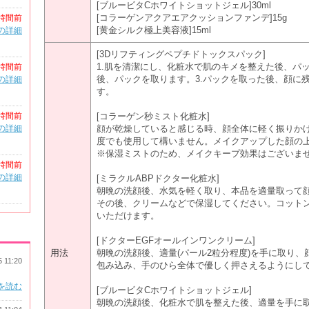
[ブルービタCホワイトショットジェル]30ml
[コラーゲンアクアエアクッションファンデ]15g
時間前
[黄金シルク極上美容液]15ml
の詳細
[3Dリフティングペプチドトックスパック]
1.肌を清潔にし、化粧水で肌のキメを整えた後、パック
時間前
後、パックを取ります。3.パックを取った後、顔に
の詳細
す。
時間前
[コラーゲン秒ミスト化粧水]
の詳細
顔が乾燥していると感じる時、顔全体に軽く振りかけ
度でも使用して構いません。メイクアップした顔の
※保湿ミストのため、メイクキープ効果はございま
時間前
の詳細
[ミラクルABPドクター化粧水]
朝晩の洗顔後、水気を軽く取り、本品を適量取って
その後、クリームなどで保湿してください。コット
いただけます。
[ドクターEGFオールインワンクリーム]
用法
朝晩の洗顔後、適量(パール2粒分程度)を手に取り
5 11:20
包み込み、手のひら全体で優しく押さえるようにし
を読む
[ブルービタCホワイトショットジェル]
朝晩の洗顔後、化粧水で肌を整えた後、適量を手に