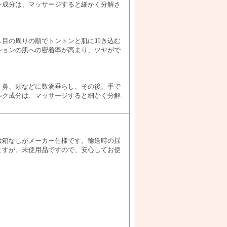
ン成分は、マッサージすると細かく分解さ
→目の周りの順でトントンと肌に叩き込む
ションの肌への密着率が高まり、ツヤがで
、鼻、頬などに数滴垂らし、その後、手で
ルク成分は、マッサージすると細かく分解
は箱なしがメーカー仕様です。輸送時の揺
ますが、未使用品ですので、安心してお使