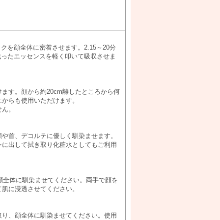
を顔全体に密着させます。2.15～20分
残ったエッセンスを軽く叩いて吸収させま
ます。顔から約20cm離したところから何
上からも使用いただけます。
せん。
顔や首、デコルテに優しく馴染ませます。
ンに出して拭き取り化粧水としてもご利用
、顔全体に馴染ませてください。両手で顔を
て肌に浸透させてください。
取り、顔全体に馴染ませてください。使用