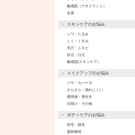
敏感肌（デオドラント）
全身
スキンケアのお悩み
シワ・たるみ
シミ・くすみ
毛穴・ニキビ
目元・口元
敏感肌(スキンケア）
メイクアップのお悩み
ツヤ・カバー力
さらさら・崩れにくい
透明感・薄付き
日焼け・その他
ボディケアのお悩み
抑毛・脱毛
脂肪燃焼