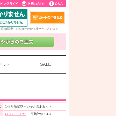
5%前後(関税）の税金がかかる場合がございます
セット
SALE
名
147号限定!スペシャル美肌セット
口コミ：317件
平均評価：4.3