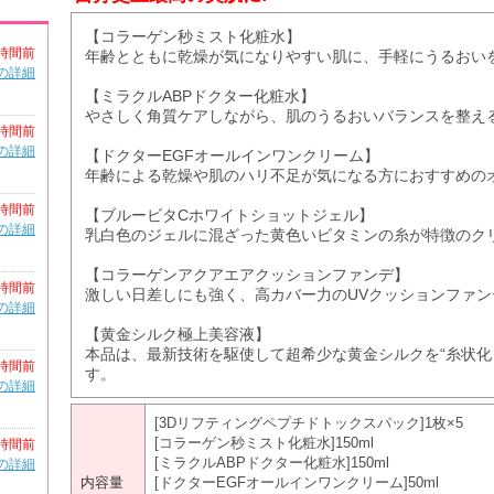
【コラーゲン秒ミスト化粧水】
時間前
年齢とともに乾燥が気になりやすい肌に、手軽にうるおい
の詳細
【ミラクルABPドクター化粧水】
やさしく角質ケアしながら、肌のうるおいバランスを整え
時間前
の詳細
【ドクターEGFオールインワンクリーム】
年齢による乾燥や肌のハリ不足が気になる方におすすめの
時間前
【ブルービタCホワイトショットジェル】
の詳細
乳白色のジェルに混ざった黄色いビタミンの糸が特徴のク
【コラーゲンアクアエアクッションファンデ】
時間前
激しい日差しにも強く、高カバー力のUVクッションファン
の詳細
【黄金シルク極上美容液】
本品は、最新技術を駆使して超希少な黄金シルクを“糸状化
時間前
す。
の詳細
[3Dリフティングペプチドトックスパック]1枚×5
[コラーゲン秒ミスト化粧水]150ml
時間前
[ミラクルABPドクター化粧水]150ml
の詳細
内容量
[ドクターEGFオールインワンクリーム]50ml