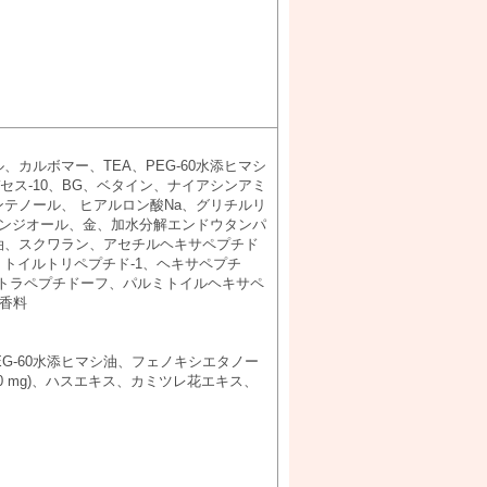
カルボマー、TEA、PEG-60水添ヒマシ
デセス-10、BG、ベタイン、ナイアシンアミ
テノール、 ヒアルロン酸Na、グリチルリ
プロパンジオール、金、加水分解エンドウタンパ
油、スクワラン、アセチルヘキサペプチド
ミトイルトリペプチド-1、ヘキサペプチ
テトラペプチドーフ、パルミトイルヘキサペ
、香料
G-60水添ヒマシ油、フェノキシエタノー
0 mg)、ハスエキス、カミツレ花エキス、