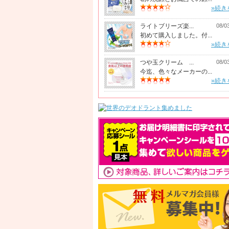
»続き
ライトブリーズ楽...
08/0
初めて購入しました。付...
»続き
つや玉クリーム ...
08/0
今迄、色々なメーカーの...
»続き