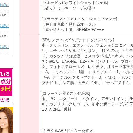
[ブルービタCホワイトショットジェル]
を読む
〔香り〕ミルキーソープの香り
3 13:19
[コラーゲンアクアエアクッションファンデ]
〔色〕血色良く見せるオークル
を読む
〔紫外線カット値〕SPF50+/PA+++
3 13:19
[3Dリフティングペプチドトックスパック]
水、グリセリン、エタノール、フェノキシエタノール、
を読む
油、エチルヘキシルグリセリン、EDTA-2Na、トリ
ド、カタツムリ分泌液、ヒメコウゾ樹皮エキス、パン
チン酸2K、DNA-Na、1,2-ヘキサンジオール、
ク、フィトステロールズ、レシチン、オリーブ果実
ー8、トリペプチドー1銅、トリペプチドー 1、パル
ド-9、アセチルオクタペプチドー3、パルミトイル
プチド-12、シア脂、セラミドNP、ノナペプチド-1
[コラーゲン秒ミスト化粧水]
水、PG、エタノール、ベタイン、アラントイン、PE
ル、カプリリルグリコール、加水分解コラーゲン(15
EDTA-2Na、香料
[ミラクルABPドクター化粧水]