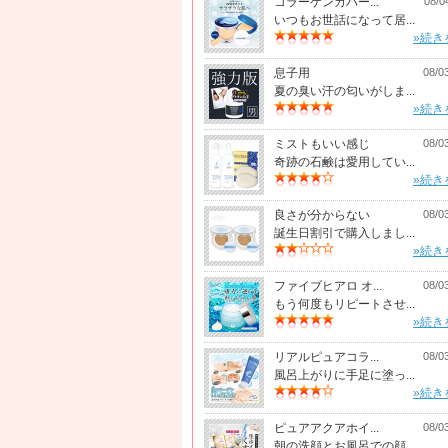
コラーゲンカバー...
08/0
いつもお世話になって居...
»続き
息子用
08/0
夏の臭い汗の匂いがしま...
»続き
ミストもいい感じ
08/0
奇跡の石鹸は愛用してい...
»続き
良さが分からない
08/0
誕生日割引で購入しまし...
»続き
ファイブヒアロ オ...
08/0
もう何度もリピートさせ...
»続き
リアルピュアコラ...
08/0
風呂上がりに手足に塗っ...
»続き
ピュアアクアホイ...
08/0
朝の洗顔とお風呂での顔...