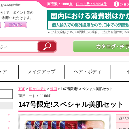
商品数：1888点
口コミ数：92094件
入お悩み解決通販
だけで、ポイント等の
ご利用いただけます。
▲ご注文金額が15,650円以上の場合、ご注文金額の約1
ケア
メイクアップ
ヘア・ボディ
TOP
>
国から探す
>
韓国
>
147号限定!スペシャル美肌セット
商品コード：
118641
147号限定!スペシャル美肌セット
商品