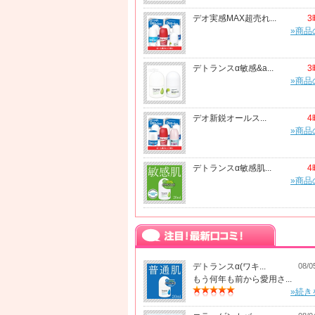
デオ実感MAX超売れ...
3
»商品
デトランスα敏感&a...
3
»商品
デオ新鋭オールス...
4
»商品
デトランスα敏感肌...
4
»商品
デトランスα(ワキ...
08/0
もう何年も前から愛用さ...
»続き