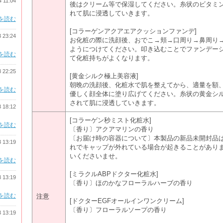
4 11:04
後はクリーム等で保湿してください。糸状のビタミ
れて肌に浸透していきます。
を読む
[コラーゲンアクアエアクッションファンデ]
3 23:24
お化粧の際に洗顔後、おでこ→頬→口周り→鼻周り
ようにつけてください。叩き込むことでファンデー
を読む
て化粧持ちがよくなります。
3 22:25
[黄金シルク極上美容液]
朝晩の洗顔後、化粧水で肌を整えてから、適量を額
を読む
優しく顔全体に塗り広げてください。糸状の黄金シ
されて肌に浸透していきます。
3 18:12
[コラーゲン秒ミスト化粧水]
を読む
〔香り〕アクアマリンの香り
〔お届け時の容器について〕本製品の新品未開封品
3 13:19
れでキャップが外れている場合が起きることがあり
いくださいませ。
を読む
[ミラクルABPドクター化粧水]
3 13:19
〔香り〕ほのかなフローラルハーブの香り
を読む
注意
[ドクターEGFオールインワンクリーム]
〔香り〕フローラルソープの香り
3 13:19