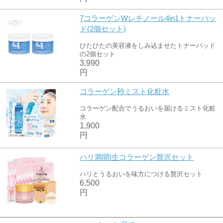
7コラーゲンWレチノール4in1トナーパッ
ド(2個セット)
ひたひたの美容液をしみ込ませたトナーパッド
の2個セット
3,990
円
コラーゲン秒ミスト化粧水
コラーゲン配合でうるおいを届けるミスト化粧
水
1,900
円
ハリ満開!生コラーゲン贅沢セット
ハリとうるおいを味方につける贅沢セット
6,500
円
3Xコラーゲントリプルクリーム