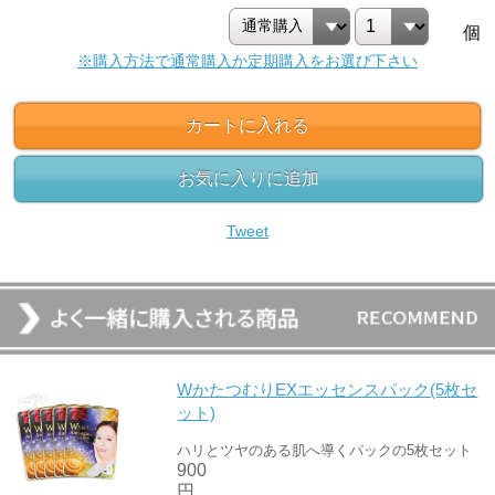
個
※購入方法で通常購入か定期購入をお選び下さい
カートに入れる
お気に入りに追加
Tweet
WかたつむりEXエッセンスパック(5枚セ
ット)
ハリとツヤのある肌へ導くパックの5枚セット
900
円