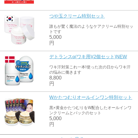
つや玉クリーム特別セット
誰もが驚く魔法のようなケアクリーム特別セッ
トです
5,000
円
デトランスα(ワキ用)(2個セット)NEW
ワキ汗対策これ一本!使った次の日からワキ汗
の悩みに働きます
8,800
円
Wかたつむりオールインワン特別セット
黒×黄金かたつむりをW配合したオールインワ
ンクリームとパックのセット
5,000
円
かたつむり粘液90%オールインワンクリ